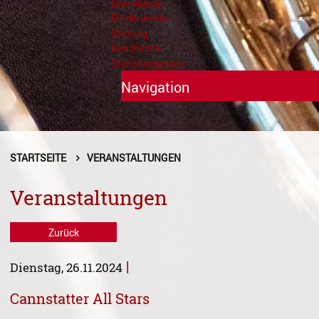
Elternbeirat
Förderverein
Stiftung
Geschichte
Stellenangebote
Navigation
Unterricht
Fächer A - Z
STARTSEITE
VERANSTALTUNGEN
Alte Musik
Veranstaltungen
Blasinstrumente
Zurück
Dirigieren
|
Dienstag, 26.11.2024
Elementare Musikpädagogik
Cannstatter All Stars
Feldenkrais