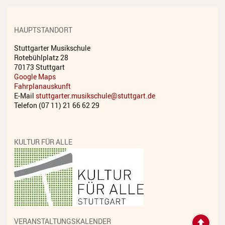
Streichinstrumente
Tasteninstrumente
HAUPTSTANDORT
Zupfinstrumente
Stuttgarter Musikschule
Rotebühlplatz 28
70173 Stuttgart
Unsere Lehrkräfte
Google Maps
Fahrplanauskunft
Standorte
E-Mail
stuttgarter.musikschule@stuttgart.de
Telefon (07 11) 21 66 62 29
Ensembles
Talentförderung
KULTUR FÜR ALLE
Gebühren
Ermäßigungen
Fördermöglichkeiten
Mietinstrumente
VERANSTALTUNGSKALENDER