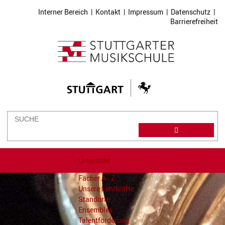
Interner Bereich
|
Kontakt
|
Impressum
|
Datenschutz
|
Barrierefreiheit
Unterricht
Fächer A - Z
Unsere Lehrkräfte
Standorte
Ensembles
Talentförderung