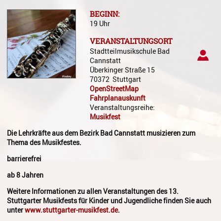
Gesang
BEGINN:
19 Uhr
Instrumentenkarussell
VERANSTALTUNGSORT
Komposition
Stadtteilmusikschule Bad
Cannstatt
Musikproduktion, DJing und
Überkinger Straße 15
Recording
70372
Stuttgart
OpenStreetMap
Musiktheater - Stage
Fahrplanauskunft
Coaching
Veranstaltungsreihe:
Musikfest
Musiktheorie
Die Lehrkräfte aus dem Bezirk Bad Cannstatt musizieren zum
Musiktherapie
Thema des Musikfestes.
barrierefrei
MuM - Musikunterricht für
Menschen mit Behinderung
ab 8 Jahren
RockPopJazz
Weitere Informationen zu allen Veranstaltungen des 13.
Stuttgarter Musikfests für Kinder und Jugendliche finden Sie auch
Schlaginstrumente
unter
www.stuttgarter-musikfest.de
.