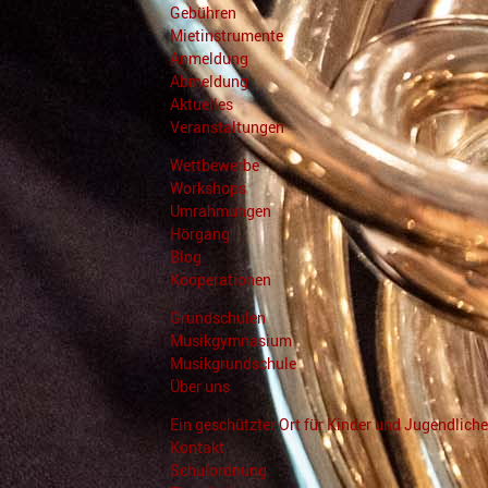
Gebühren
Mietinstrumente
Anmeldung
Abmeldung
Aktuelles
Veranstaltungen
Wettbewerbe
Workshops
Umrahmungen
Hörgang
Blog
Kooperationen
Grundschulen
Musikgymnasium
Musikgrundschule
Über uns
Ein geschützter Ort für Kinder und Jugendliche
Kontakt
Schulordnung