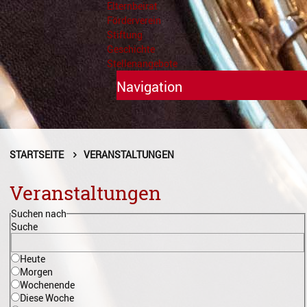
Elternbeirat
Förderverein
Stiftung
Geschichte
Stellenangebote
Navigation
Unterricht
Fächer A - Z
STARTSEITE
VERANSTALTUNGEN
Alte Musik
Veranstaltungen
Blasinstrumente
Suchen nach
Suche
Dirigieren
Heute
Elementare Musikpädagogik
Morgen
Wochenende
Feldenkrais
Diese Woche