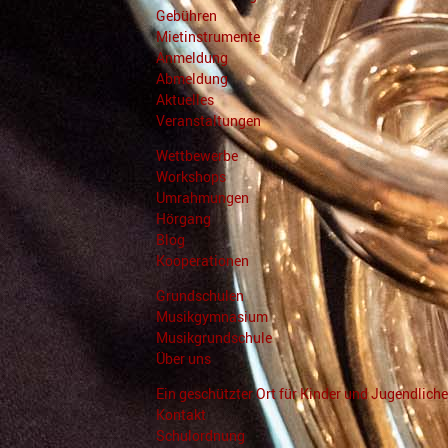
Gebühren
Mietinstrumente
Anmeldung
Abmeldung
Aktuelles
Veranstaltungen
Wettbewerbe
Workshops
Umrahmungen
Hörgang
Blog
Kooperationen
Grundschulen
Musikgymnasium
Musikgrundschule
Über uns
Ein geschützter Ort für Kinder und Jugendliche
Kontakt
Schulordnung