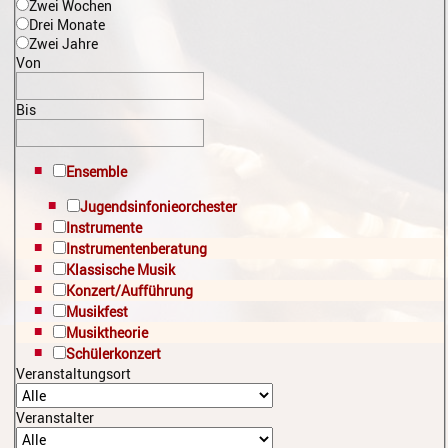
Zwei Wochen
Gesang
Drei Monate
Zwei Jahre
Instrumentenkarussell
Von
Komposition
Bis
Musikproduktion, DJing und
Recording
Ensemble
Musiktheater - Stage
Jugendsinfonieorchester
Coaching
Instrumente
Instrumentenberatung
Musiktheorie
Klassische Musik
Musiktherapie
Konzert/Aufführung
Musikfest
MuM - Musikunterricht für
Musiktheorie
Menschen mit Behinderung
Schülerkonzert
Veranstaltungsort
RockPopJazz
Veranstalter
Schlaginstrumente