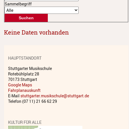
Sammelbegriff
Streichinstrumente
Tasteninstrumente
Zupfinstrumente
Keine Daten vorhanden
Unsere Lehrkräfte
Standorte
HAUPTSTANDORT
Ensembles
Stuttgarter Musikschule
Rotebühlplatz 28
Talentförderung
70173 Stuttgart
Google Maps
Gebühren
Fahrplanauskunft
E-Mail
stuttgarter.musikschule@stuttgart.de
Ermäßigungen
Telefon (07 11) 21 66 62 29
Fördermöglichkeiten
KULTUR FÜR ALLE
Mietinstrumente