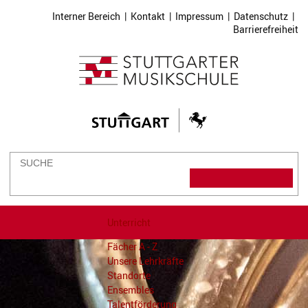
Interner Bereich
|
Kontakt
|
Impressum
|
Datenschutz
|
Barrierefreiheit
Unterricht
Fächer A - Z
Unsere Lehrkräfte
Standorte
Ensembles
Talentförderung