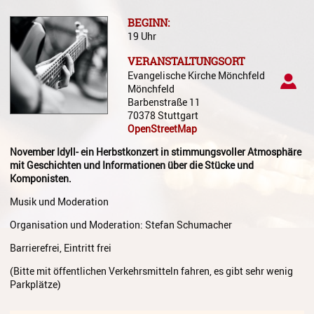
Gesang
BEGINN:
19 Uhr
Instrumentenkarussell
VERANSTALTUNGSORT
Komposition
Evangelische Kirche Mönchfeld
Mönchfeld
Musikproduktion, DJing und
Barbenstraße 11
Recording
70378 Stuttgart
OpenStreetMap
Musiktheater - Stage
Coaching
November Idyll- ein Herbstkonzert in stimmungsvoller Atmosphäre
mit Geschichten und Informationen über die Stücke und
Musiktheorie
Komponisten.
Musik und Moderation
Musiktherapie
Organisation und Moderation: Stefan Schumacher
MuM - Musikunterricht für
Menschen mit Behinderung
Barrierefrei, Eintritt frei
(Bitte mit öffentlichen Verkehrsmitteln fahren, es gibt sehr wenig
RockPopJazz
Parkplätze)
Schlaginstrumente