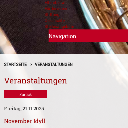
Elternbeirat
Förderverein
Stiftung
Geschichte
Stellenangebote
Navigation
Unterricht
Fächer A - Z
STARTSEITE
VERANSTALTUNGEN
Alte Musik
Veranstaltungen
Blasinstrumente
Zurück
Dirigieren
|
Freitag, 21.11.2025
Elementare Musikpädagogik
November Idyll
Feldenkrais