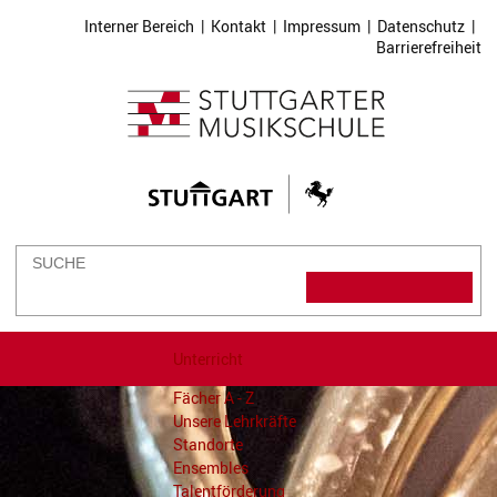
Interner Bereich
|
Kontakt
|
Impressum
|
Datenschutz
|
Barrierefreiheit
Unterricht
Fächer A - Z
Unsere Lehrkräfte
Standorte
Ensembles
Talentförderung