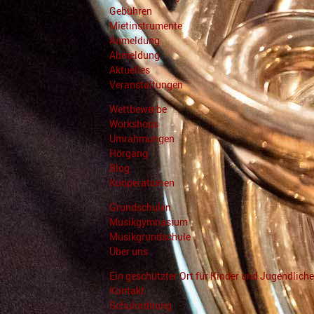
Gebühren
Mietinstrumente
Anmeldung
Abmeldung
Aktuelles
Veranstaltungen
Wettbewerbe
Workshops
Umrahmungen
Hörgang
Blog
Kooperationen
Grundschulen
Musikgymnasium
Musikgrundschule
Über uns
Ein geschützter Ort für Kinder und Jugendliche
Kontakt
Schulordnung