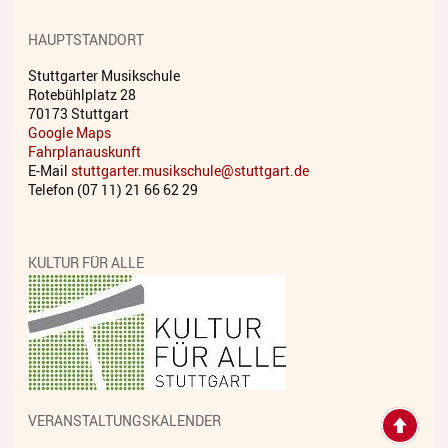
Streichinstrumente
HAUPTSTANDORT
Tasteninstrumente
Stuttgarter Musikschule
Rotebühlplatz 28
Zupfinstrumente
70173 Stuttgart
Google Maps
Unsere Lehrkräfte
Fahrplanauskunft
E-Mail
stuttgarter.musikschule@stuttgart.de
Standorte
Telefon (07 11) 21 66 62 29
Ensembles
KULTUR FÜR ALLE
Talentförderung
Gebühren
Ermäßigungen
Fördermöglichkeiten
VERANSTALTUNGSKALENDER
Mietinstrumente