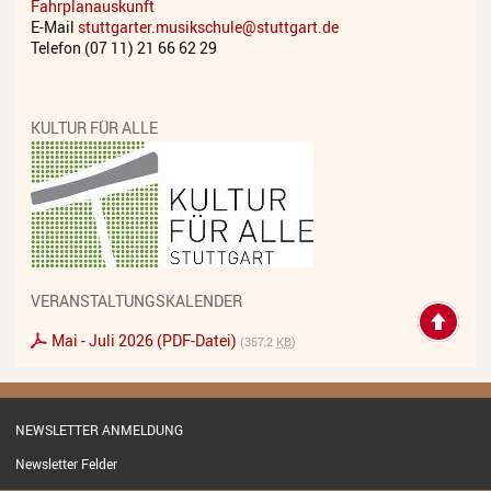
Fahrplanauskunft
Streichinstrumente
E-Mail
stuttgarter.musikschule@stuttgart.de
Telefon (07 11) 21 66 62 29
Tasteninstrumente
Zupfinstrumente
KULTUR FÜR ALLE
Unsere Lehrkräfte
Standorte
Ensembles
Talentförderung
VERANSTALTUNGSKALENDER
Gebühren
Mai - Juli 2026 (PDF-Datei)
(357,2
KB
)
Ermäßigungen
Fördermöglichkeiten
NEWSLETTER ANMELDUNG
Mietinstrumente
Newsletter Felder