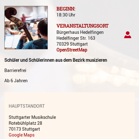
Gesang
BEGINN:
18:30 Uhr
Instrumentenkarussell
VERANSTALTUNGSORT
Komposition
Bürgerhaus Hedelfingen
Hedelfinger Str. 163
Musikproduktion, DJing und
70329 Stuttgart
Recording
OpenStreetMap
Musiktheater - Stage
Schüler und Schülerinnen aus dem Bezirk musizieren
Coaching
Barrierefrei
Musiktheorie
Ab 6 Jahren
Musiktherapie
MuM - Musikunterricht für
HAUPTSTANDORT
Menschen mit Behinderung
Stuttgarter Musikschule
RockPopJazz
Rotebühlplatz 28
70173 Stuttgart
Schlaginstrumente
Google Maps