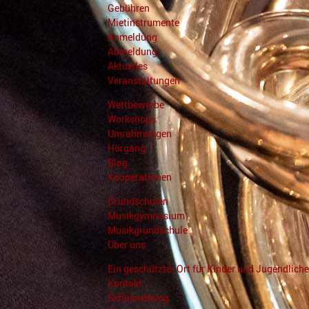
Gebühren
Mietinstrumente
Anmeldung
Abmeldung
Aktuelles
Veranstaltungen
Wettbewerbe
Workshops
Umrahmungen
Hörgang
Blog
Kooperationen
Grundschulen
Musikgymnasium
Musikgrundschule
Über uns
Ein geschützter Ort für Kinder und Jugendliche
Kontakt
Schulordnung