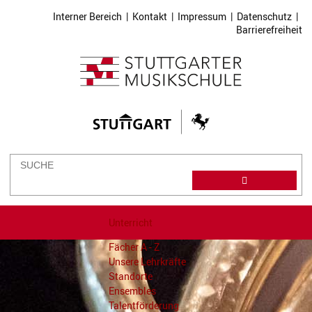
Interner Bereich
|
Kontakt
|
Impressum
|
Datenschutz
|
Barrierefreiheit
Unterricht
Fächer A - Z
Unsere Lehrkräfte
Standorte
Ensembles
Talentförderung