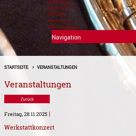
Elternbeirat
Förderverein
Stiftung
Geschichte
Stellenangebote
Navigation
Unterricht
Fächer A - Z
STARTSEITE
VERANSTALTUNGEN
Alte Musik
Veranstaltungen
Blasinstrumente
Zurück
Dirigieren
|
Freitag, 28.11.2025
Elementare Musikpädagogik
Werkstattkonzert
Feldenkrais