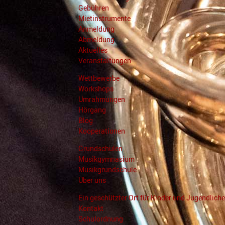
Gebühren
Mietinstrumente
Anmeldung
Abmeldung
Aktuelles
Veranstaltungen
Wettbewerbe
Workshops
Umrahmungen
Hörgang
Blog
Kooperationen
Grundschulen
Musikgymnasium
Musikgrundschule
Über uns
Ein geschützter Ort für Kinder und Jugendliche
Kontakt
Schulordnung