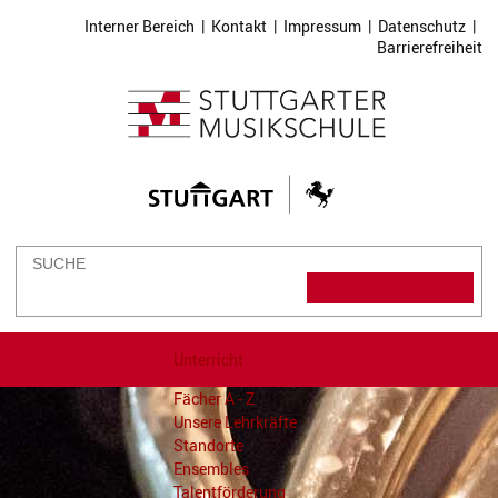
Interner Bereich
|
Kontakt
|
Impressum
|
Datenschutz
|
Barrierefreiheit
Unterricht
Fächer A - Z
Unsere Lehrkräfte
Standorte
Ensembles
Talentförderung