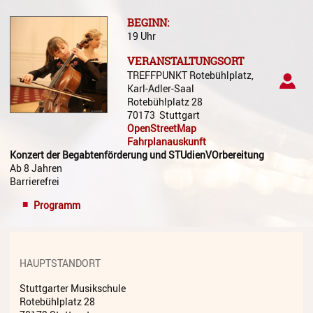
Gesang
BEGINN:
19 Uhr
Instrumentenkarussell
VERANSTALTUNGSORT
Komposition
TREFFPUNKT Rotebühlplatz,
Karl-Adler-Saal
Musikproduktion, DJing und
Rotebühlplatz 28
Recording
70173
Stuttgart
OpenStreetMap
Musiktheater - Stage
Fahrplanauskunft
Coaching
Konzert der Begabtenförderung und STUdienVOrbereitung
Ab 8 Jahren
Musiktheorie
Barrierefrei
Musiktherapie
Programm
MuM - Musikunterricht für
Menschen mit Behinderung
HAUPTSTANDORT
RockPopJazz
Stuttgarter Musikschule
Schlaginstrumente
Rotebühlplatz 28