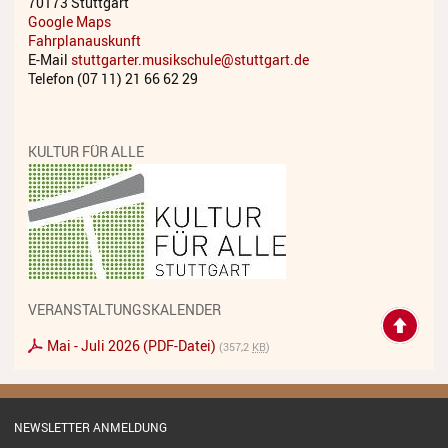
70173 Stuttgart
Streichinstrumente
Google Maps
Fahrplanauskunft
Tasteninstrumente
E-Mail
stuttgarter.musikschule@stuttgart.de
Telefon (07 11) 21 66 62 29
Zupfinstrumente
Unsere Lehrkräfte
KULTUR FÜR ALLE
Standorte
Ensembles
Talentförderung
Gebühren
VERANSTALTUNGSKALENDER
Mai - Juli 2026 (PDF-Datei)
Ermäßigungen
(357,2
KB
)
Fördermöglichkeiten
Mietinstrumente
NEWSLETTER ANMELDUNG