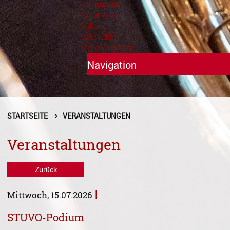
Elternbeirat
Förderverein
Stiftung
Geschichte
Stellenangebote
Navigation
Unterricht
Fächer A - Z
STARTSEITE
VERANSTALTUNGEN
Alte Musik
Veranstaltungen
Blasinstrumente
Zurück
Dirigieren
|
Mittwoch, 15.07.2026
Elementare Musikpädagogik
STUVO-Podium
Feldenkrais