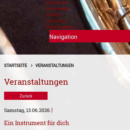
Elternbeirat
Förderverein
Stiftung
Geschichte
Stellenangebote
Navigation
Unterricht
Fächer A - Z
STARTSEITE
VERANSTALTUNGEN
Alte Musik
Veranstaltungen
Blasinstrumente
Zurück
Dirigieren
|
Samstag, 13.06.2026
Elementare Musikpädagogik
Ein Instrument für dich
Feldenkrais