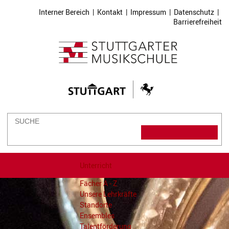
Interner Bereich
|
Kontakt
|
Impressum
|
Datenschutz
|
Barrierefreiheit
Unterricht
Fächer A - Z
Unsere Lehrkräfte
Standorte
Ensembles
Talentförderung