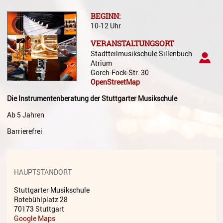
Gesang
BEGINN:
10-12 Uhr
Instrumentenkarussell
VERANSTALTUNGSORT
Komposition
Stadtteilmusikschule Sillenbuch
Atrium
Musikproduktion, DJing und
Gorch-Fock-Str. 30
Recording
OpenStreetMap
Musiktheater - Stage
Die Instrumentenberatung der Stuttgarter Musikschule
Coaching
Ab 5 Jahren
Musiktheorie
Barrierefrei
Musiktherapie
MuM - Musikunterricht für
HAUPTSTANDORT
Menschen mit Behinderung
Stuttgarter Musikschule
RockPopJazz
Rotebühlplatz 28
70173 Stuttgart
Schlaginstrumente
Google Maps