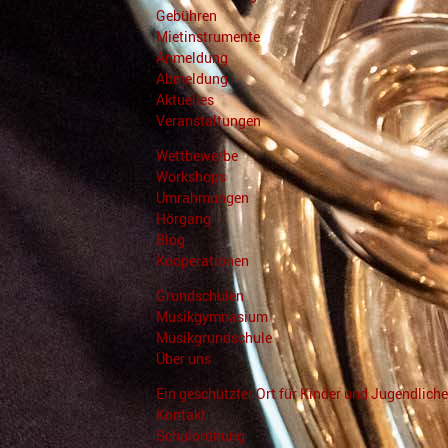
Gebühren
Mietinstrumente
Anmeldung
Abmeldung
Aktuelles
Veranstaltungen
Wettbewerbe
Workshops
Umrahmungen
Hörgang
Blog
Kooperationen
Grundschulen
Musikgymnasium
Musikgrundschule
Über uns
Ein geschützter Ort für Kinder und Jugendliche
Kontakt
Schulordnung