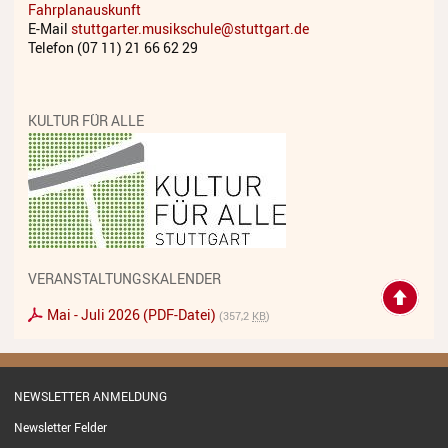
Fahrplanauskunft
Streichinstrumente
E-Mail
stuttgarter.musikschule@stuttgart.de
Telefon (07 11) 21 66 62 29
Tasteninstrumente
Zupfinstrumente
KULTUR FÜR ALLE
Unsere Lehrkräfte
Standorte
Ensembles
Talentförderung
VERANSTALTUNGSKALENDER
Gebühren
Mai - Juli 2026 (PDF-Datei)
(357,2
KB
)
Ermäßigungen
Fördermöglichkeiten
NEWSLETTER ANMELDUNG
Mietinstrumente
Newsletter Felder