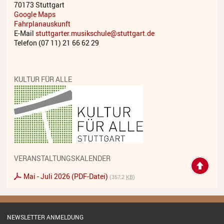
70173 Stuttgart
Streichinstrumente
Google Maps
Fahrplanauskunft
Tasteninstrumente
E-Mail
stuttgarter.musikschule@stuttgart.de
Telefon (07 11) 21 66 62 29
Zupfinstrumente
Unsere Lehrkräfte
KULTUR FÜR ALLE
Standorte
Ensembles
Talentförderung
Gebühren
VERANSTALTUNGSKALENDER
Ermäßigungen
Mai - Juli 2026 (PDF-Datei)
(357,2
KB
)
Fördermöglichkeiten
Mietinstrumente
NEWSLETTER ANMELDUNG