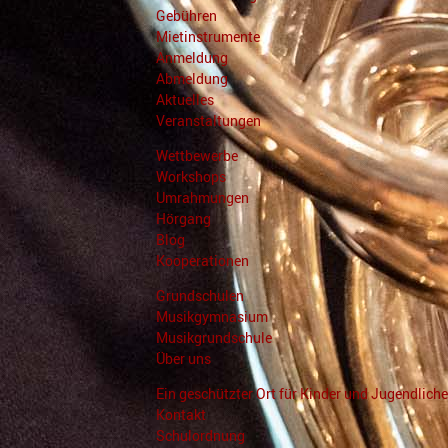
Gebühren
Mietinstrumente
Anmeldung
Abmeldung
Aktuelles
Veranstaltungen
Wettbewerbe
Workshops
Umrahmungen
Hörgang
Blog
Kooperationen
Grundschulen
Musikgymnasium
Musikgrundschule
Über uns
Ein geschützter Ort für Kinder und Jugendliche
Kontakt
Schulordnung