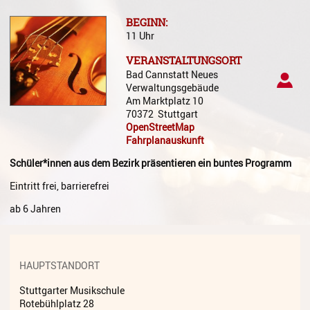
Gesang
BEGINN:
11 Uhr
Instrumentenkarussell
VERANSTALTUNGSORT
Komposition
Bad Cannstatt Neues
Verwaltungsgebäude
Musikproduktion, DJing und
Am Marktplatz 10
Recording
70372
Stuttgart
OpenStreetMap
Musiktheater - Stage
Fahrplanauskunft
Coaching
Schüler*innen aus dem Bezirk präsentieren ein buntes Programm
Musiktheorie
Eintritt frei, barrierefrei
Musiktherapie
ab 6 Jahren
MuM - Musikunterricht für
Menschen mit Behinderung
HAUPTSTANDORT
RockPopJazz
Stuttgarter Musikschule
Schlaginstrumente
Rotebühlplatz 28