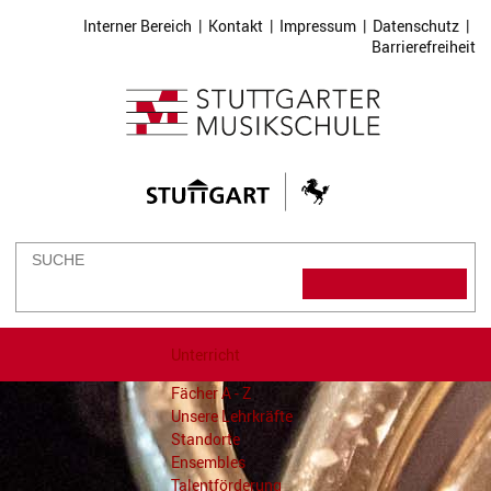
Interner Bereich
|
Kontakt
|
Impressum
|
Datenschutz
|
Barrierefreiheit
Unterricht
Fächer A - Z
Unsere Lehrkräfte
Standorte
Ensembles
Talentförderung