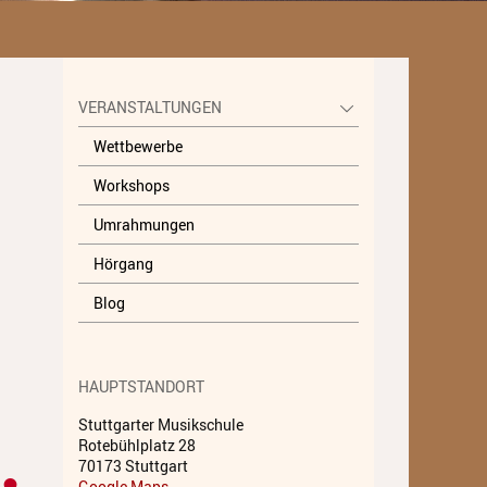
Unterricht
Fächer A - Z
VERANSTALTUNGEN
Alte Musik
Wettbewerbe
Blasinstrumente
Workshops
Dirigieren
Umrahmungen
Elementare Musikpädagogik
Hörgang
Feldenkrais
Blog
Gesang
Instrumentenkarussell
HAUPTSTANDORT
Komposition
Stuttgarter Musikschule
Rotebühlplatz 28
Musikproduktion, DJing und
70173 Stuttgart
Recording
Google Maps