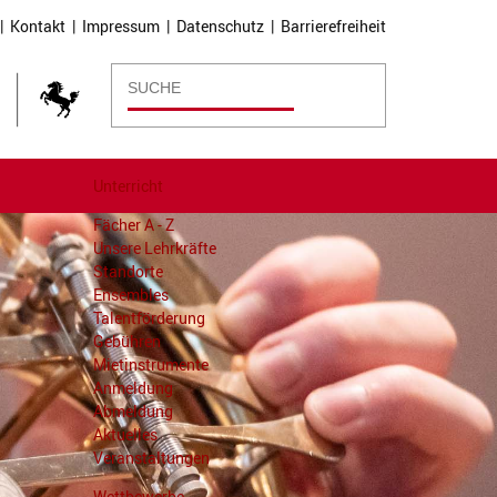
|
Kontakt
|
Impressum
|
Datenschutz
|
Barrierefreiheit
Unterricht
Fächer A - Z
Unsere Lehrkräfte
Standorte
Ensembles
Talentförderung
Gebühren
Mietinstrumente
Anmeldung
Abmeldung
Aktuelles
Veranstaltungen
Wettbewerbe