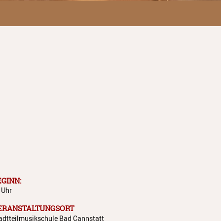
EGINN:
 Uhr
ERANSTALTUNGSORT
adtteilmusikschule Bad Cannstatt