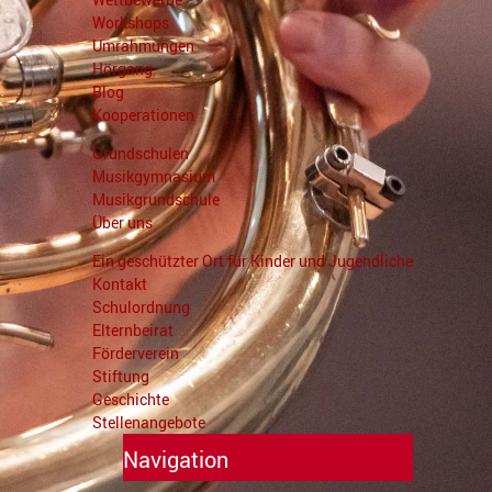
Workshops
Umrahmungen
Hörgang
Blog
Kooperationen
Grundschulen
Musikgymnasium
Musikgrundschule
Über uns
Ein geschützter Ort für Kinder und Jugendliche
Kontakt
Schulordnung
Elternbeirat
Förderverein
Stiftung
Geschichte
Stellenangebote
Navigation