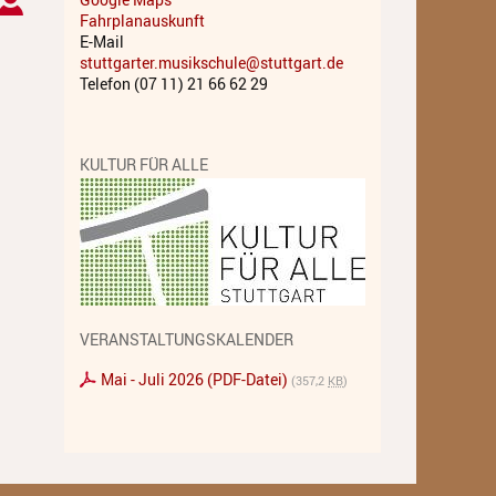
Fahrplanauskunft
Musiktheater - Stage
E-Mail
Coaching
stuttgarter.musikschule@stuttgart.de
Telefon (07 11) 21 66 62 29
Musiktheorie
Musiktherapie
KULTUR FÜR ALLE
MuM - Musikunterricht für
Menschen mit Behinderung
RockPopJazz
Schlaginstrumente
VERANSTALTUNGSKALENDER
Streichinstrumente
Mai - Juli 2026 (PDF-Datei)
(357,2
KB
)
Tasteninstrumente
Zupfinstrumente
Unsere Lehrkräfte