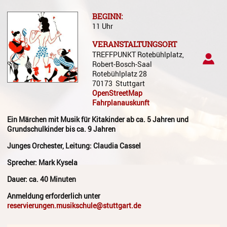
Gesang
BEGINN:
11 Uhr
Instrumentenkarussell
VERANSTALTUNGSORT
Komposition
TREFFPUNKT Rotebühlplatz,
Robert-Bosch-Saal
Musikproduktion, DJing und
Rotebühlplatz 28
Recording
70173
Stuttgart
OpenStreetMap
Musiktheater - Stage
Fahrplanauskunft
Coaching
Ein Märchen mit Musik für Kitakinder ab ca. 5 Jahren und
Musiktheorie
Grundschulkinder bis ca. 9 Jahren
Junges Orchester, Leitung: Claudia Cassel
Musiktherapie
Sprecher: Mark Kysela
MuM - Musikunterricht für
Menschen mit Behinderung
Dauer: ca. 40 Minuten
Anmeldung erforderlich unter
RockPopJazz
reservierungen.musikschule@stuttgart.de
Schlaginstrumente