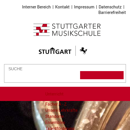
Interner Bereich
|
Kontakt
|
Impressum
|
Datenschutz
|
Barrierefreiheit
Unterricht
Fächer A - Z
Unsere Lehrkräfte
Standorte
Ensembles
Talentförderung