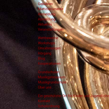
Gebühren
Mietinstrumente
Anmeldung
Abmeldung
Aktuelles
Veranstaltungen
Wettbewerbe
Workshops
Umrahmungen
Hörgang
Blog
Kooperationen
Grundschulen
Musikgymnasium
Musikgrundschule
Über uns
Ein geschützter Ort für Kinder und Jugendliche
Kontakt
Schulordnung