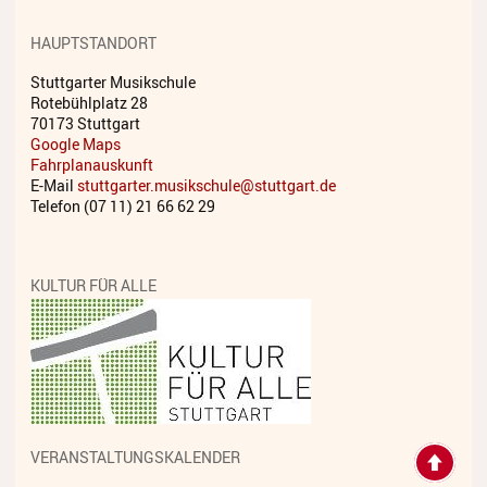
Streichinstrumente
HAUPTSTANDORT
Tasteninstrumente
Stuttgarter Musikschule
Rotebühlplatz 28
Zupfinstrumente
70173 Stuttgart
Google Maps
Unsere Lehrkräfte
Fahrplanauskunft
E-Mail
stuttgarter.musikschule@stuttgart.de
Standorte
Telefon (07 11) 21 66 62 29
Ensembles
KULTUR FÜR ALLE
Talentförderung
Gebühren
Ermäßigungen
Fördermöglichkeiten
VERANSTALTUNGSKALENDER
Mietinstrumente