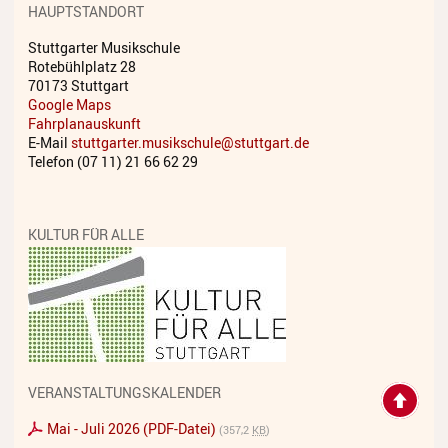
HAUPTSTANDORT
Streichinstrumente
Stuttgarter Musikschule
Tasteninstrumente
Rotebühlplatz 28
70173 Stuttgart
Zupfinstrumente
Google Maps
Fahrplanauskunft
Unsere Lehrkräfte
E-Mail
stuttgarter.musikschule@stuttgart.de
Telefon (07 11) 21 66 62 29
Standorte
Ensembles
KULTUR FÜR ALLE
Talentförderung
Gebühren
Ermäßigungen
Fördermöglichkeiten
VERANSTALTUNGSKALENDER
Mietinstrumente
Mai - Juli 2026 (PDF-Datei)
(357,2
KB
)