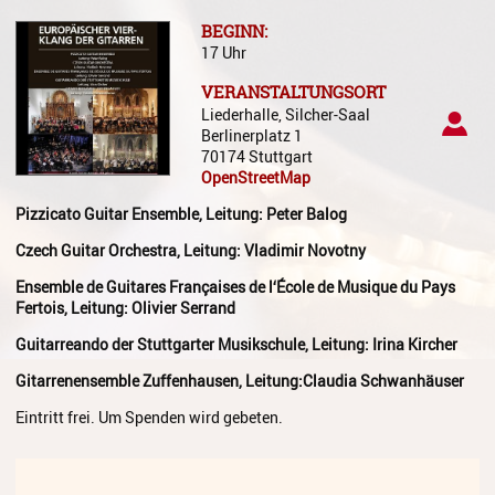
Gesang
BEGINN:
17 Uhr
Instrumentenkarussell
VERANSTALTUNGSORT
Komposition
Liederhalle, Silcher-Saal
Berlinerplatz 1
Musikproduktion, DJing und
70174 Stuttgart
Recording
OpenStreetMap
Musiktheater - Stage
Pizzicato Guitar Ensemble, Leitung: Peter Balog
Coaching
Czech Guitar Orchestra, Leitung: Vladimir Novotny
Musiktheorie
Ensemble de Guitares Françaises de l‘École de Musique du Pays
Fertois, Leitung: Olivier Serrand
Musiktherapie
Guitarreando der Stuttgarter Musikschule, Leitung: Irina Kircher
MuM - Musikunterricht für
Menschen mit Behinderung
Gitarrenensemble Zuffenhausen, Leitung:Claudia Schwanhäuser
Eintritt frei. Um Spenden wird gebeten.
RockPopJazz
Schlaginstrumente