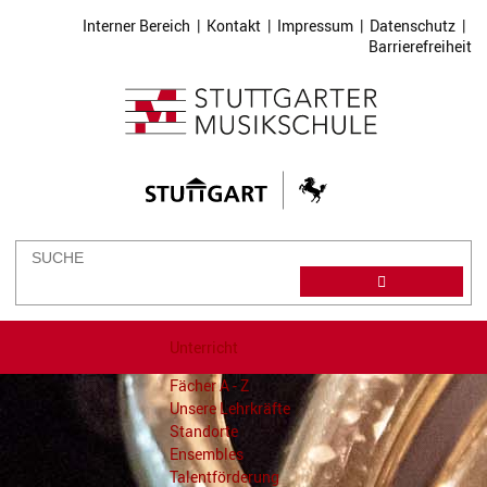
Interner Bereich
|
Kontakt
|
Impressum
|
Datenschutz
|
Barrierefreiheit
Unterricht
Fächer A - Z
Unsere Lehrkräfte
Standorte
Ensembles
Talentförderung