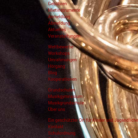
Gebühren
Mietinstrumente
Anmeldung
Abmeldung
Aktuelles
Veranstaltungen
Wettbewerbe
Workshops
Umrahmungen
Hörgang
Blog
Kooperationen
Grundschulen
Musikgymnasium
Musikgrundschule
Über uns
Ein geschützter Ort für Kinder und Jugendliche
Kontakt
Schulordnung