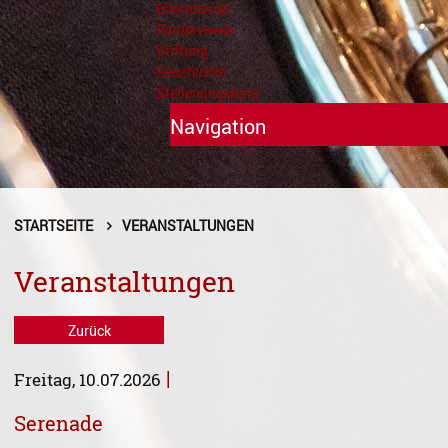
Elternbeirat
Förderverein
Stiftung
Geschichte
Stellenangebote
Navigation
Unterricht
Fächer A - Z
STARTSEITE
VERANSTALTUNGEN
Alte Musik
Veranstaltungen
Blasinstrumente
Zurück
Dirigieren
|
Freitag, 10.07.2026
Elementare Musikpädagogik
Serenade
Feldenkrais