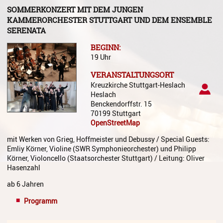
Gesang
SOMMERKONZERT MIT DEM JUNGEN
KAMMERORCHESTER STUTTGART UND DEM ENSEMBLE
Instrumentenkarussell
SERENATA
Komposition
BEGINN:
19 Uhr
Musikproduktion, DJing und
VERANSTALTUNGSORT
Recording
Kreuzkirche Stuttgart-Heslach
Heslach
Musiktheater - Stage
Benckendorffstr. 15
Coaching
70199 Stuttgart
OpenStreetMap
Musiktheorie
mit Werken von Grieg, Hoffmeister und Debussy / Special Guests:
Musiktherapie
Emliy Körner, Violine (SWR Symphonieorchester) und Philipp
Körner, Violoncello (Staatsorchester Stuttgart) / Leitung: Oliver
MuM - Musikunterricht für
Hasenzahl
Menschen mit Behinderung
ab 6 Jahren
RockPopJazz
Programm
Schlaginstrumente