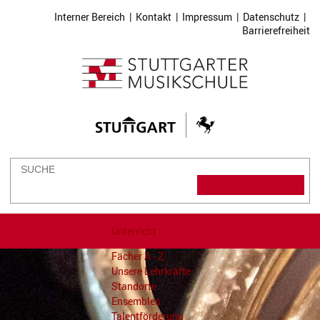
Interner Bereich
|
Kontakt
|
Impressum
|
Datenschutz
|
Barrierefreiheit
Unterricht
Fächer A - Z
Unsere Lehrkräfte
Standorte
Ensembles
Talentförderung