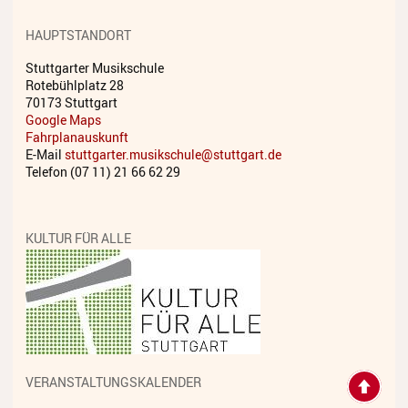
Streichinstrumente
HAUPTSTANDORT
Tasteninstrumente
Stuttgarter Musikschule
Rotebühlplatz 28
Zupfinstrumente
70173 Stuttgart
Google Maps
Unsere Lehrkräfte
Fahrplanauskunft
E-Mail
stuttgarter.musikschule@stuttgart.de
Standorte
Telefon (07 11) 21 66 62 29
Ensembles
KULTUR FÜR ALLE
Talentförderung
Gebühren
Ermäßigungen
Fördermöglichkeiten
VERANSTALTUNGSKALENDER
Mietinstrumente