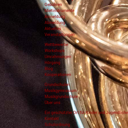
Gebühren
Mietinstrumente
Anmeldung
Abmeldung
Aktuelles
Veranstaltungen
Wettbewerbe
Workshops
Umrahmungen
Hörgang
Blog
Kooperationen
Grundschulen
Musikgymnasium
Musikgrundschule
Über uns
Ein geschützter Ort für Kinder und Jugendliche
Kontakt
Schulordnung