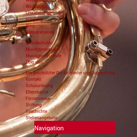
Workshops
Umrahmungen
Hörgang
Blog
Kooperationen
Grundschulen
Musikgymnasium
Musikgrundschule
Über uns
Ein geschützter Ort für Kinder und Jugendliche
Kontakt
Schulordnung
Elternbeirat
Förderverein
Stiftung
Geschichte
Stellenangebote
Navigation