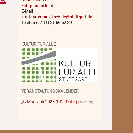
Fahrplanauskunft
Musiktheater - Stage
E-Mail
Coaching
stuttgarter.musikschule@stuttgart.de
Telefon (07 11) 21 66 62 29
Musiktheorie
Musiktherapie
KULTUR FÜR ALLE
MuM - Musikunterricht für
Menschen mit Behinderung
RockPopJazz
Schlaginstrumente
VERANSTALTUNGSKALENDER
Streichinstrumente
Mai - Juli 2026 (PDF-Datei)
(357,2
KB
)
Tasteninstrumente
Zupfinstrumente
Unsere Lehrkräfte