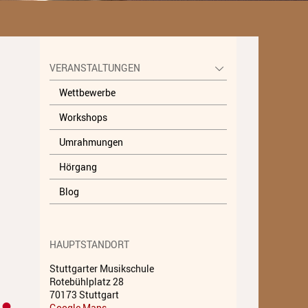
Unterricht
Fächer A - Z
VERANSTALTUNGEN
Alte Musik
Wettbewerbe
Blasinstrumente
Workshops
Dirigieren
Umrahmungen
Elementare Musikpädagogik
Hörgang
Feldenkrais
Blog
Gesang
Instrumentenkarussell
HAUPTSTANDORT
Komposition
Stuttgarter Musikschule
Rotebühlplatz 28
Musikproduktion, DJing und
70173 Stuttgart
Recording
Google Maps