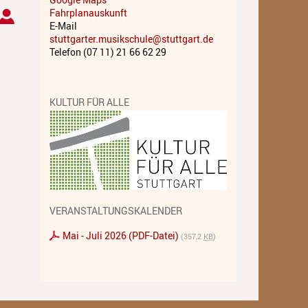
Fahrplanauskunft
Musiktheater - Stage
E-Mail
Coaching
stuttgarter.musikschule@stuttgart.de
Telefon (07 11) 21 66 62 29
Musiktheorie
Musiktherapie
KULTUR FÜR ALLE
MuM - Musikunterricht für
Menschen mit Behinderung
RockPopJazz
Schlaginstrumente
VERANSTALTUNGSKALENDER
Streichinstrumente
Mai - Juli 2026 (PDF-Datei)
(357,2
KB
)
Tasteninstrumente
Zupfinstrumente
Unsere Lehrkräfte