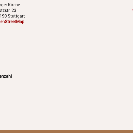
rger Kirche
otzstr. 23
190 Stuttgart
enStreetMap
enzahl