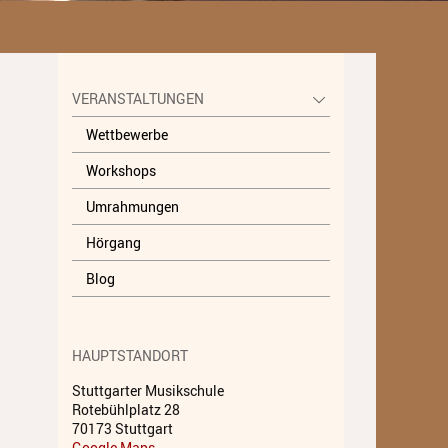
Unterricht
Fächer A - Z
VERANSTALTUNGEN
Alte Musik
Wettbewerbe
Blasinstrumente
Workshops
Dirigieren
Umrahmungen
Elementare Musikpädagogik
Hörgang
Feldenkrais
Blog
Gesang
Instrumentenkarussell
HAUPTSTANDORT
Komposition
Stuttgarter Musikschule
Rotebühlplatz 28
Musikproduktion, DJing und
70173 Stuttgart
Recording
Google Maps