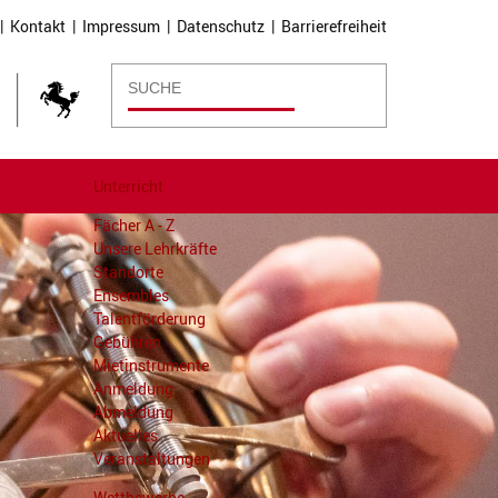
|
Kontakt
|
Impressum
|
Datenschutz
|
Barrierefreiheit
Unterricht
Fächer A - Z
Unsere Lehrkräfte
Standorte
Ensembles
Talentförderung
Gebühren
Mietinstrumente
Anmeldung
Abmeldung
Aktuelles
Veranstaltungen
Wettbewerbe