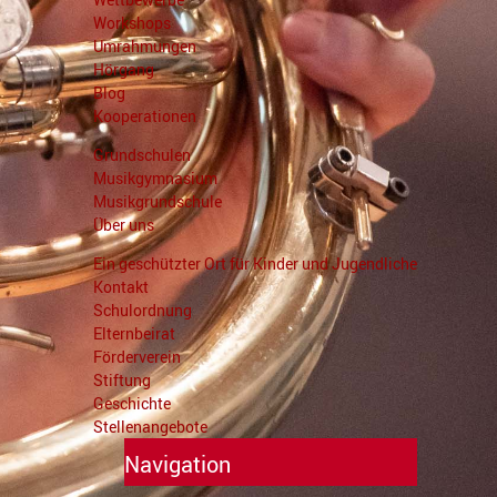
Workshops
Umrahmungen
Hörgang
Blog
Kooperationen
Grundschulen
Musikgymnasium
Musikgrundschule
Über uns
Ein geschützter Ort für Kinder und Jugendliche
Kontakt
Schulordnung
Elternbeirat
Förderverein
Stiftung
Geschichte
Stellenangebote
Navigation