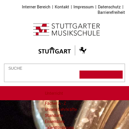
Interner Bereich
|
Kontakt
|
Impressum
|
Datenschutz
|
Barrierefreiheit
Unterricht
Fächer A - Z
Unsere Lehrkräfte
Standorte
Ensembles
Talentförderung