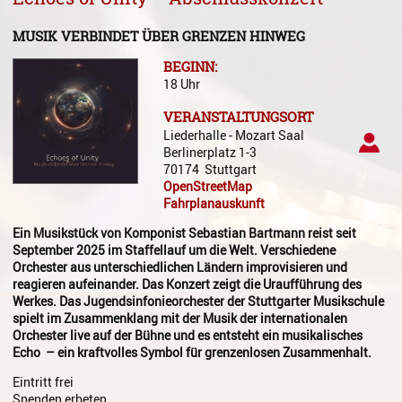
Gesang
MUSIK VERBINDET ÜBER GRENZEN HINWEG
Instrumentenkarussell
BEGINN:
Komposition
18 Uhr
VERANSTALTUNGSORT
Musikproduktion, DJing und
Liederhalle - Mozart Saal
Recording
Berlinerplatz 1-3
70174
Stuttgart
Musiktheater - Stage
OpenStreetMap
Coaching
Fahrplanauskunft
Musiktheorie
Ein Musikstück von Komponist Sebastian Bartmann reist seit
September 2025 im Staffellauf um die Welt. Verschiedene
Musiktherapie
Orchester aus unterschiedlichen Ländern improvisieren und
reagieren aufeinander. Das Konzert zeigt die Uraufführung des
MuM - Musikunterricht für
Werkes. Das Jugendsinfonieorchester der Stuttgarter Musikschule
Menschen mit Behinderung
spielt im Zusammenklang mit der Musik der internationalen
Orchester live auf der Bühne und es entsteht ein musikalisches
RockPopJazz
Echo – ein kraftvolles Symbol für grenzenlosen Zusammenhalt.
Eintritt frei
Schlaginstrumente
Spenden erbeten