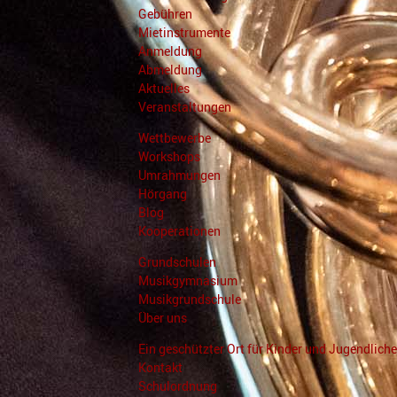
Gebühren
Mietinstrumente
Anmeldung
Abmeldung
Aktuelles
Veranstaltungen
Wettbewerbe
Workshops
Umrahmungen
Hörgang
Blog
Kooperationen
Grundschulen
Musikgymnasium
Musikgrundschule
Über uns
Ein geschützter Ort für Kinder und Jugendliche
Kontakt
Schulordnung