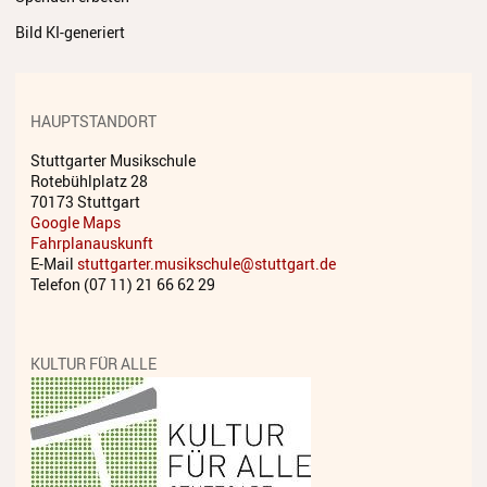
Streichinstrumente
Bild KI-generiert
Tasteninstrumente
Zupfinstrumente
HAUPTSTANDORT
Unsere Lehrkräfte
Stuttgarter Musikschule
Rotebühlplatz 28
Standorte
70173 Stuttgart
Google Maps
Ensembles
Fahrplanauskunft
E-Mail
stuttgarter.musikschule@stuttgart.de
Telefon (07 11) 21 66 62 29
Talentförderung
Gebühren
KULTUR FÜR ALLE
Ermäßigungen
Fördermöglichkeiten
Mietinstrumente