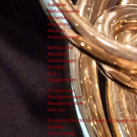
Gebühren
Mietinstrumente
Anmeldung
Abmeldung
Aktuelles
Veranstaltungen
Wettbewerbe
Workshops
Umrahmungen
Hörgang
Blog
Kooperationen
Grundschulen
Musikgymnasium
Musikgrundschule
Über uns
Ein geschützter Ort für Kinder und Jugendliche
Kontakt
Schulordnung