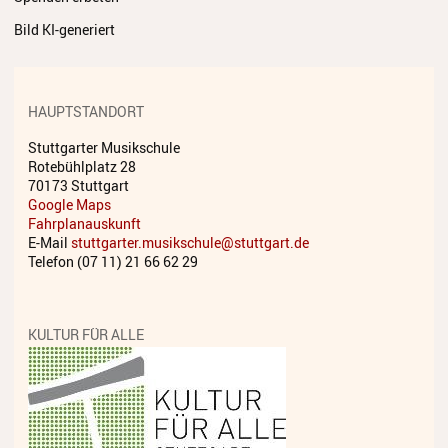
Streichinstrumente
Bild KI-generiert
Tasteninstrumente
Zupfinstrumente
HAUPTSTANDORT
Unsere Lehrkräfte
Stuttgarter Musikschule
Rotebühlplatz 28
Standorte
70173 Stuttgart
Google Maps
Ensembles
Fahrplanauskunft
E-Mail
stuttgarter.musikschule@stuttgart.de
Telefon (07 11) 21 66 62 29
Talentförderung
Gebühren
KULTUR FÜR ALLE
Ermäßigungen
Fördermöglichkeiten
Mietinstrumente