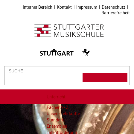
Interner Bereich
|
Kontakt
|
Impressum
|
Datenschutz
|
Barrierefreiheit
Unterricht
Fächer A - Z
Unsere Lehrkräfte
Standorte
Ensembles
Talentförderung