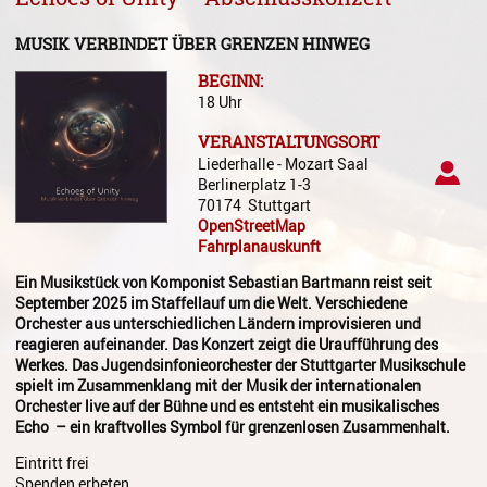
Gesang
MUSIK VERBINDET ÜBER GRENZEN HINWEG
Instrumentenkarussell
BEGINN:
Komposition
18 Uhr
VERANSTALTUNGSORT
Musikproduktion, DJing und
Liederhalle - Mozart Saal
Recording
Berlinerplatz 1-3
70174
Stuttgart
Musiktheater - Stage
OpenStreetMap
Coaching
Fahrplanauskunft
Musiktheorie
Ein Musikstück von Komponist Sebastian Bartmann reist seit
September 2025 im Staffellauf um die Welt. Verschiedene
Musiktherapie
Orchester aus unterschiedlichen Ländern improvisieren und
reagieren aufeinander. Das Konzert zeigt die Uraufführung des
MuM - Musikunterricht für
Werkes. Das Jugendsinfonieorchester der Stuttgarter Musikschule
Menschen mit Behinderung
spielt im Zusammenklang mit der Musik der internationalen
Orchester live auf der Bühne und es entsteht ein musikalisches
RockPopJazz
Echo – ein kraftvolles Symbol für grenzenlosen Zusammenhalt.
Eintritt frei
Schlaginstrumente
Spenden erbeten