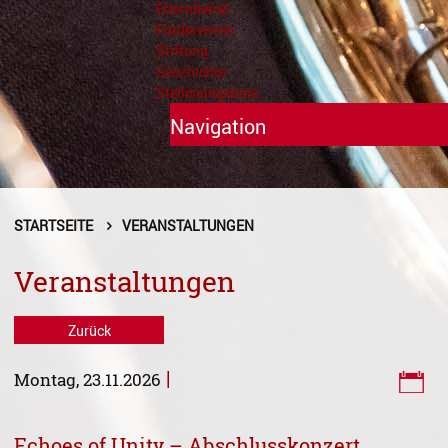
Elternbeirat
Förderverein
Stiftung
Geschichte
Stellenangebote
Navigation
Unterricht
Fächer A - Z
STARTSEITE
VERANSTALTUNGEN
Alte Musik
Veranstaltungen
Blasinstrumente
Zurück
Dirigieren
|
Montag, 23.11.2026
Elementare Musikpädagogik
Feldenkrais
Echoes of Unity – Abschlusskonzert