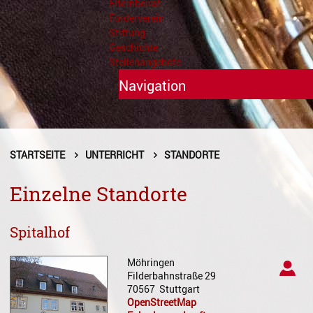
Elternbeirat
Förderverein
Stiftung
Geschichte
Stellenangebote
Navigation
Unterricht
Fächer A - Z
STARTSEITE
UNTERRICHT
STANDORTE
Alte Musik
Einzelne Standorte
Blasinstrumente
Spitalhof
Dirigieren
Möhringen
Elementare Musikpädagogik
Filderbahnstraße 29
70567
Stuttgart
Feldenkrais
OpenStreetMap