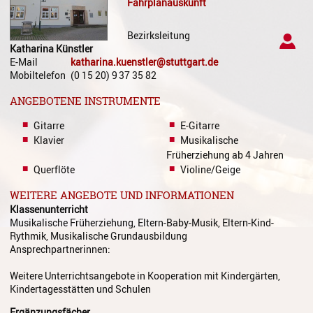
Fahrplanauskunft
Gesang
Instrumentenkarussell
Bezirksleitung
Katharina
Künstler
E-Mail
katharina.kuenstler@stuttgart.de
Komposition
Mobiltelefon
(0
15
20) 9
37
35
82
Musikproduktion, DJing und
ANGEBOTENE INSTRUMENTE
Recording
Gitarre
E-Gitarre
Musiktheater - Stage
Klavier
Musikalische
Coaching
Früherziehung ab 4 Jahren
Querflöte
Violine/Geige
Musiktheorie
WEITERE ANGEBOTE UND INFORMATIONEN
Musiktherapie
Klassenunterricht
Musikalische Früherziehung, Eltern-Baby-Musik, Eltern-Kind-
MuM - Musikunterricht für
Rythmik, Musikalische Grundausbildung
Menschen mit Behinderung
Ansprechpartnerinnen:
RockPopJazz
Weitere Unterrichtsangebote in Kooperation mit Kindergärten,
Kindertagesstätten und Schulen
Schlaginstrumente
Ergänzungsfächer