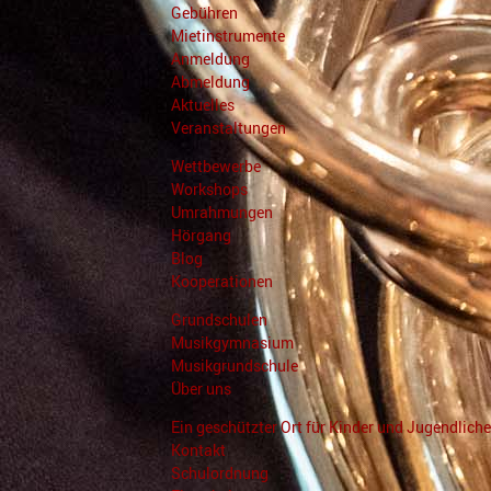
Gebühren
Mietinstrumente
Anmeldung
Abmeldung
Aktuelles
Veranstaltungen
Wettbewerbe
Workshops
Umrahmungen
Hörgang
Blog
Kooperationen
Grundschulen
Musikgymnasium
Musikgrundschule
Über uns
Ein geschützter Ort für Kinder und Jugendliche
Kontakt
Schulordnung