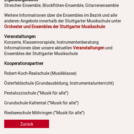
Streichinstrumente
Streicher-Ensemble, Blockflöten-Ensemble, Gitarrenensemble
Weitere Informationen über die Ensembles im Bezirk und alle
Tasteninstrumente
anderen Angebote innerhalb der Stuttgarter Musikschule unter
Orchester und Ensembles der Stuttgarter Musikschule
Zupfinstrumente
Veranstaltungen
Unsere Lehrkräfte
Konzerte, Klassenvorspiele, Instrumentenberatung
Informationen über unsere aktuellen
Veranstaltungen
und
Standorte
Ensembles der Stuttgarter Musikschule
Kooperationspartner
Ensembles
Robert-Koch-Realschule (Musikklasse)
Talentförderung
Österfeldschule (Grundausbldung, Instrumentalunterricht)
Gebühren
Pestalozzischule ("Musik für alle")
Ermäßigungen
Grundschule Kaltental ("Musik für alle")
Riedseeschule Möhringen ("Musik für alle")
Fördermöglichkeiten
Zurück
Mietinstrumente