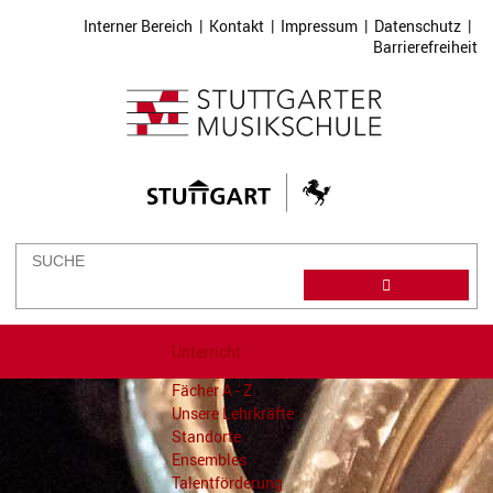
Interner Bereich
|
Kontakt
|
Impressum
|
Datenschutz
|
Barrierefreiheit
Unterricht
Fächer A - Z
Unsere Lehrkräfte
Standorte
Ensembles
Talentförderung