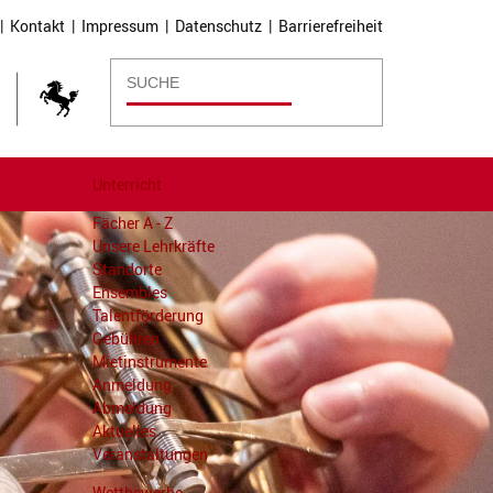
|
Kontakt
|
Impressum
|
Datenschutz
|
Barrierefreiheit
Unterricht
Fächer A - Z
Unsere Lehrkräfte
Standorte
Ensembles
Talentförderung
Gebühren
Mietinstrumente
Anmeldung
Abmeldung
Aktuelles
Veranstaltungen
Wettbewerbe