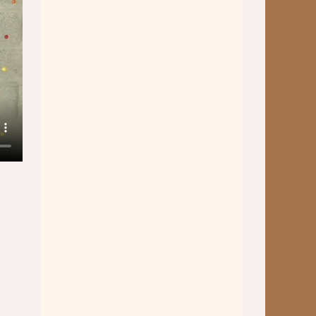
Musiktheater - Stage
Coaching
Musiktheorie
Musiktherapie
MuM - Musikunterricht für
Menschen mit Behinderung
RockPopJazz
Schlaginstrumente
Streichinstrumente
Tasteninstrumente
Zupfinstrumente
Unsere Lehrkräfte