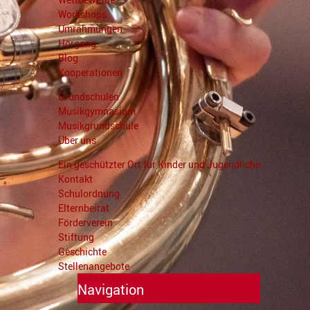
Workshops
Umrahmungen
Hörgang
Blog
Kooperationen
Grundschulen
Musikgymnasium
Musikgrundschule
Über uns
Ein geschützter Ort für Kinder und Jugendliche
Kontakt
Schulordnung
Elternbeirat
Förderverein
Stiftung
Geschichte
Stellenangebote
Navigation