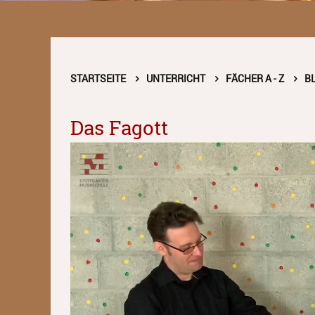
STARTSEITE
UNTERRICHT
FÄCHER A - Z
B
Das Fagott