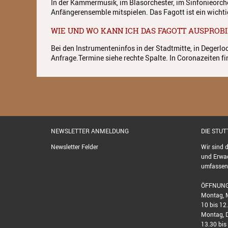
In der Kammermusik, im Blasorchester, im Sinfonieorc
Anfängerensemble mitspielen. Das Fagott ist ein wicht
WIE UND WO KANN ICH DAS FAGOTT AUSPROB
Bei den Instrumenteninfos in der Stadtmitte, in Degerlo
Anfrage.Termine siehe rechte Spalte. In Coronazeiten fi
NEWSLETTER ANMELDUNG
DIE STU
Newsletter Felder
Wir sind 
und Erwac
umfassend
ÖFFNUNG
Montag, M
10 bis 12
Montag, D
13.30 bis