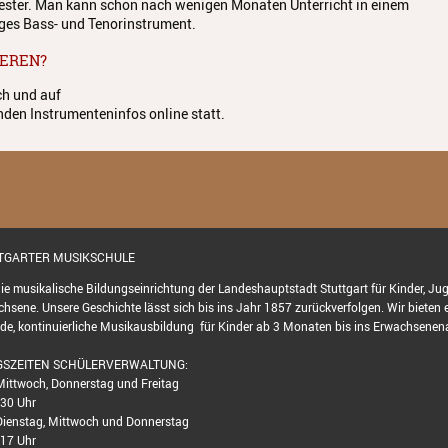
hester. Man kann schon nach wenigen Monaten Unterricht in einem
iges Bass- und Tenorinstrument.
IEREN?
ch und auf
nden Instrumenteninfos online statt.
TTGARTER MUSIKSCHULE
die musikalische Bildungseinrichtung der Landeshauptstadt Stuttgart für Kinder, Ju
hsene. Unsere Geschichte lässt sich bis ins Jahr 1857 zurückverfolgen. Wir bieten 
e, kontinuierliche Musikausbildung für Kinder ab 3 Monaten bis ins Erwachsenena
SZEITEN SCHÜLERVERWALTUNG:
ittwoch, Donnerstag und Freitag
.30 Uhr
ienstag, Mittwoch und Donnerstag
 17 Uhr