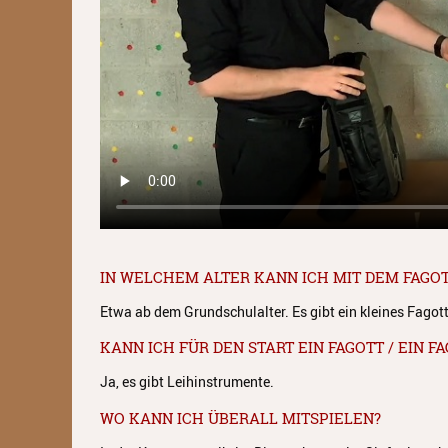
IN WELCHEM ALTER KANN ICH MIT DEM FAGO
Etwa ab dem Grundschulalter. Es gibt ein kleines Fagott
KANN ICH FÜR DEN START EIN FAGOTT / EIN 
Ja, es gibt Leihinstrumente.
WO KANN ICH ÜBERALL MITSPIELEN?