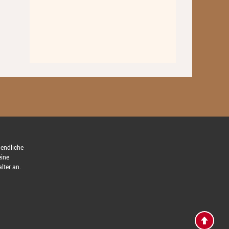
Standorte
Ensembles
Talentförderung
Gebühren
Ermäßigungen
Fördermöglichkeiten
Mietinstrumente
gendliche
eine
Anmeldung
lter an.
Abmeldung
Aktuelles
Veranstaltungen