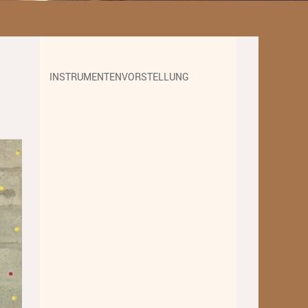
Unterricht
Fächer A - Z
Alte Musik
INSTRUMENTENVORSTELLUNG
Blasinstrumente
Dirigieren
Elementare Musikpädagogik
Feldenkrais
Gesang
Instrumentenkarussell
Komposition
Musikproduktion, DJing und
Recording