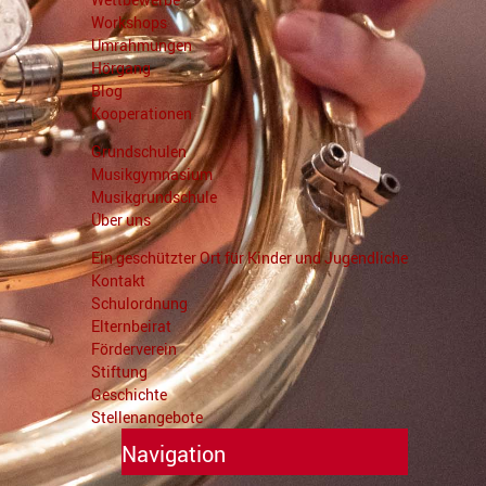
Workshops
Umrahmungen
Hörgang
Blog
Kooperationen
Grundschulen
Musikgymnasium
Musikgrundschule
Über uns
Ein geschützter Ort für Kinder und Jugendliche
Kontakt
Schulordnung
Elternbeirat
Förderverein
Stiftung
Geschichte
Stellenangebote
Navigation