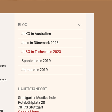
Unterricht
Fächer A - Z
BLOG
Alte Musik
JuKO in Australien
Blasinstrumente
Juso in Dänemark 2025
Dirigieren
JuSO in Tschechien 2023
Elementare Musikpädagogik
Spanienreise 2019
hren
Feldenkrais
Japanreise 2019
Gesang
seren
Instrumentenkarussell
HAUPTSTANDORT
Komposition
Stuttgarter Musikschule
Rotebühlplatz 28
Musikproduktion, DJing und
70173 Stuttgart
wir
Recording
Google Maps