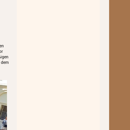
Standorte
Ensembles
Talentförderung
Gebühren
ten
or
Ermäßigungen
ßigen
h dem
Fördermöglichkeiten
Mietinstrumente
Anmeldung
Abmeldung
Aktuelles
Veranstaltungen