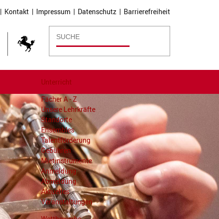
|
Kontakt
|
Impressum
|
Datenschutz
|
Barrierefreiheit
Unterricht
Fächer A - Z
Unsere Lehrkräfte
Standorte
Ensembles
Talentförderung
Gebühren
Mietinstrumente
Anmeldung
Abmeldung
Aktuelles
Veranstaltungen
Wettbewerbe