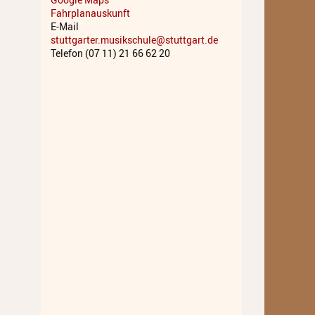
Fahrplanauskunft
Musiktheater - Stage
E-Mail
Coaching
stuttgarter.musikschule@stuttgart.de
Telefon (07 11) 21 66 62 20
Musiktheorie
Musiktherapie
MuM - Musikunterricht für
Menschen mit Behinderung
RockPopJazz
Schlaginstrumente
Streichinstrumente
Tasteninstrumente
Zupfinstrumente
Unsere Lehrkräfte