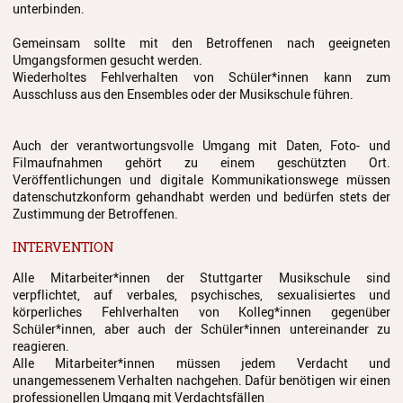
unterbinden.
Schulordnung
Gemeinsam sollte mit den Betroffenen nach geeigneten
Umgangsformen gesucht werden.
Elternbeirat
Wiederholtes Fehlverhalten von Schüler*innen kann zum
Ausschluss aus den Ensembles oder der Musikschule führen.
Förderverein
Auch der verantwortungsvolle Umgang mit Daten, Foto- und
Stiftung
Filmaufnahmen gehört zu einem geschützten Ort.
Veröffentlichungen und digitale Kommunikationswege müssen
Geschichte
datenschutzkonform gehandhabt werden und bedürfen stets der
Zustimmung der Betroffenen.
Stellenangebote
INTERVENTION
Alle Mitarbeiter*innen der Stuttgarter Musikschule sind
verpflichtet, auf verbales, psychisches, sexualisiertes und
körperliches Fehlverhalten von Kolleg*innen gegenüber
Schüler*innen, aber auch der Schüler*innen untereinander zu
reagieren.
Alle Mitarbeiter*innen müssen jedem Verdacht und
unangemessenem Verhalten nachgehen. Dafür benötigen wir einen
professionellen Umgang mit Verdachtsfällen