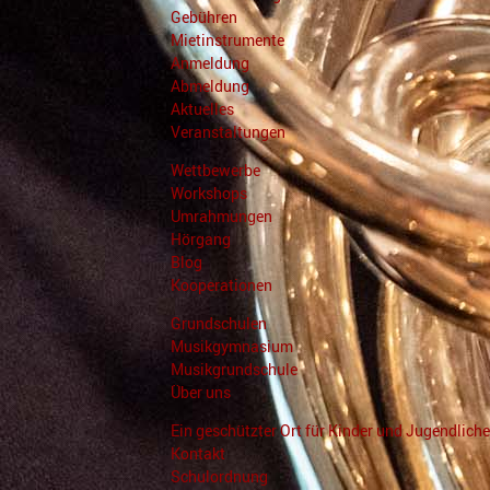
Gebühren
Mietinstrumente
Anmeldung
Abmeldung
Aktuelles
Veranstaltungen
Wettbewerbe
Workshops
Umrahmungen
Hörgang
Blog
Kooperationen
Grundschulen
Musikgymnasium
Musikgrundschule
Über uns
Ein geschützter Ort für Kinder und Jugendliche
Kontakt
Schulordnung