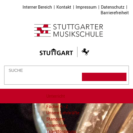
Interner Bereich
|
Kontakt
|
Impressum
|
Datenschutz
|
Barrierefreiheit
Unterricht
Fächer A - Z
Unsere Lehrkräfte
Standorte
Ensembles
Talentförderung