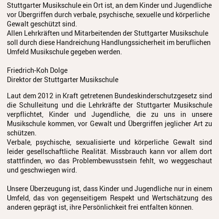
Stuttgarter Musikschule ein Ort ist, an dem Kinder und Jugendliche
Streichinstrumente
vor Übergriffen durch verbale, psychische, sexuelle und körperliche
Gewalt geschützt sind.
Tasteninstrumente
Allen Lehrkräften und Mitarbeitenden der Stuttgarter Musikschule
soll durch diese Handreichung Handlungssicherheit im beruflichen
Zupfinstrumente
Umfeld Musikschule gegeben werden.
Unsere Lehrkräfte
Friedrich-Koh Dolge
Direktor der Stuttgarter Musikschule
Standorte
Laut dem 2012 in Kraft getretenen Bundeskinderschutzgesetz sind
die Schulleitung und die Lehrkräfte der Stuttgarter Musikschule
Ensembles
verpflichtet, Kinder und Jugendliche, die zu uns in unsere
Musikschule kommen, vor Gewalt und Übergriffen jeglicher Art zu
Talentförderung
schützen.
Verbale, psychische, sexualisierte und körperliche Gewalt sind
Gebühren
leider gesellschaftliche Realität. Missbrauch kann vor allem dort
stattfinden, wo das Problembewusstsein fehlt, wo weggeschaut
Ermäßigungen
und geschwiegen wird.
Fördermöglichkeiten
Unsere Überzeugung ist, dass Kinder und Jugendliche nur in einem
Umfeld, das von gegenseitigem Respekt und Wertschätzung des
anderen geprägt ist, ihre Persönlichkeit frei entfalten können.
Mietinstrumente