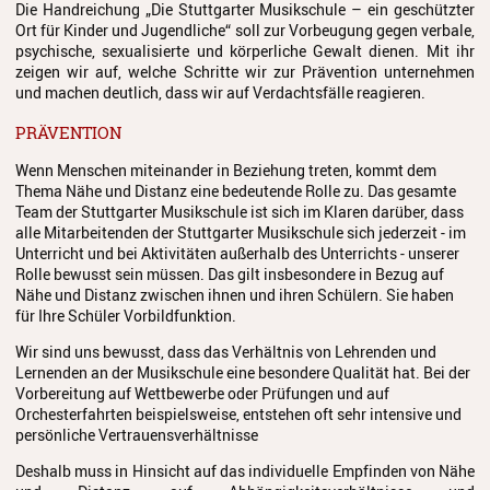
Die Handreichung „Die Stuttgarter Musikschule – ein geschützter
Anmeldung
Ort für Kinder und Jugendliche“ soll zur Vorbeugung gegen verbale,
psychische, sexualisierte und körperliche Gewalt dienen. Mit ihr
Abmeldung
zeigen wir auf, welche Schritte wir zur Prävention unternehmen
und machen deutlich, dass wir auf Verdachtsfälle reagieren.
Aktuelles
PRÄVENTION
Veranstaltungen
Wenn Menschen miteinander in Beziehung treten, kommt dem
Thema Nähe und Distanz eine bedeutende Rolle zu. Das gesamte
Wettbewerbe
Team der Stuttgarter Musikschule ist sich im Klaren darüber, dass
alle Mitarbeitenden der Stuttgarter Musikschule sich jederzeit - im
Workshops
Unterricht und bei Aktivitäten außerhalb des Unterrichts - unserer
Rolle bewusst sein müssen. Das gilt insbesondere in Bezug auf
Nähe und Distanz zwischen ihnen und ihren Schülern. Sie haben
Musikproduktion 2026
für Ihre Schüler Vorbildfunktion.
Jazz Workshop 2026
Wir sind uns bewusst, dass das Verhältnis von Lehrenden und
Lernenden an der Musikschule eine besondere Qualität hat. Bei der
Familien Orchester Projekt
Vorbereitung auf Wettbewerbe oder Prüfungen und auf
Orchesterfahrten beispielsweise, entstehen oft sehr intensive und
Jazz Workshop 2025
persönliche Vertrauensverhältnisse
Musikproduktion 2025
Deshalb muss in Hinsicht auf das individuelle Empfinden von Nähe