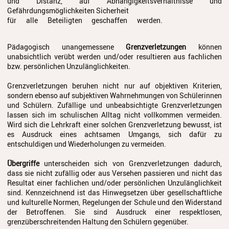
und Distanz, auf Abhängigkeitsverhältnisse und
Gefährdungsmöglichkeiten Sicherheit
Jazz Workshop 2024
für alle Beteiligten geschaffen werden.
Musikproduktion, DJing und
Recoring Workshop
Pädagogisch unangemessene
Grenzverletzungen
können
unabsichtlich verübt werden und/oder resultieren aus fachlichen
Jazz Workshop 2023
bzw. persönlichen Unzulänglichkeiten.
Barockorchester
Grenzverletzungen beruhen nicht nur auf objektiven Kriterien,
sondern ebenso auf subjektiven Wahrnehmungen von Schülerinnen
Blockflötenworkshop ERTA-
und Schülern. Zufällige und unbeabsichtigte Grenzverletzungen
Kongress
lassen sich im schulischen Alltag nicht vollkommen vermeiden.
Wird sich die Lehrkraft einer solchen Grenzverletzung bewusst, ist
ETHNO
es Ausdruck eines achtsamen Umgangs, sich dafür zu
entschuldigen und Wiederholungen zu vermeiden.
Umrahmungen
Übergriffe
unterscheiden sich von Grenzverletzungen dadurch,
dass sie nicht zufällig oder aus Versehen passieren und nicht das
Hörgang
Resultat einer fachlichen und/oder persönlichen Unzulänglichkeit
sind. Kennzeichnend ist das Hinwegsetzen über gesellschaftliche
Blog
und kulturelle Normen, Regelungen der Schule und den Widerstand
der Betroffenen. Sie sind Ausdruck einer respektlosen,
JuKO in Australien
grenzüberschreitenden Haltung den Schülern gegenüber.