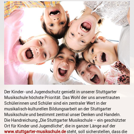
Gesang
Instrumentenkarussell
Komposition
Musikproduktion, DJing und
Recording
Musiktheater - Stage
Coaching
Musiktheorie
Musiktherapie
Der Kinder- und Jugendschutz genießt in unserer Stuttgarter
Musikschule höchste Priorität. Das Wohl der uns anvertrauten
MuM - Musikunterricht für
Schülerinnen und Schüler sind ein zentraler Wert in der
Menschen mit Behinderung
musikalisch-kulturellen Bildungsarbeit an der Stuttgarter
Musikschule und bestimmt zentral unser Denken und Handeln.
RockPopJazz
Die Handreichung „Die Stuttgarter Musikschule – ein geschützter
Ort für Kinder und Jugendliche“, die in ganzer Länge auf der
Schlaginstrumente
www.stuttgarter-musikschule.de
steht, soll sicherstellen, dass die