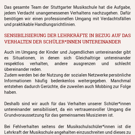
Juso in Dänemark 2025
Das gesamte Team der Stuttgarter Musikschule hat die Aufgabe,
jedem Verdacht unangemessenen Verhaltens nachzugehen. Dafür
JuSO in Tschechien 2023
benötigen wir einen professionellen Umgang mit Verdachtsfällen
und praktikable Handlungsrichtlinien.
Spanienreise 2019
SENSIBILISIERUNG DER LEHRKRÄFTE IN BEZUG AUF DAS
Japanreise 2019
VERHALTEN DER SCHÜLER*INNEN UNTEREINANDER
Kooperationen
Auch im Umgang der Kinder und Jugendlichen untereinander gibt
es Situationen, in denen sich Gleichaltrige untereinander
respektlos verhalten, andere ausgrenzen und schlecht
Grundschulen
übereinander reden.
Zudem werden bei der Nutzung der sozialen Netzwerke persönliche
Musikgymnasium
Informationen häufig bedenkenlos weitergegeben. Manchmal
entstehen dadurch Gerüchte, die zuweilen auch Mobbing zur Folge
Musikgrundschule
haben.
Über uns
Deshalb sind wir auch für das Verhalten unserer Schüler*innen
untereinander sensibilisiert, da ein vertrauensvoller Umgang die
Grundvoraussetzung für das gemeinsames Musizieren ist.
Ein geschützter Ort für Kinder
und Jugendliche
Bei Fehlverhalten seitens der Musikschulschüler*innen ist die
Lehrkraft der Musikschule angehalten einzuschreiten und dieses zu
Kontakt