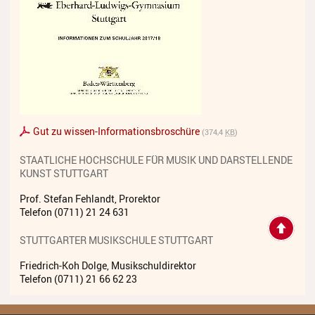
Anmeldung
Abmeldung
Aktuelles
Veranstaltungen
Gut zu wissen-Informationsbroschüre
Wettbewerbe
(374,4
KB
)
STAATLICHE HOCHSCHULE FÜR MUSIK UND DARSTELLENDE
Workshops
KUNST STUTTGART
Musikproduktion 2026
Prof. Stefan Fehlandt, Prorektor
Telefon (0711) 21 24 631
Jazz Workshop 2026
STUTTGARTER MUSIKSCHULE STUTTGART
Familien Orchester Projekt
Friedrich-Koh Dolge, Musikschuldirektor
Jazz Workshop 2025
Telefon (0711) 21 66 62 23
Musikproduktion 2025