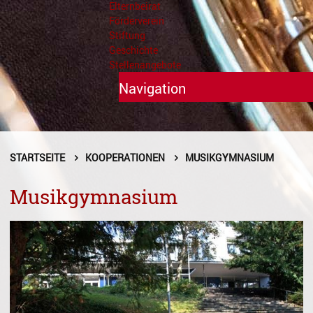
Elternbeirat
Förderverein
Stiftung
Geschichte
Stellenangebote
Navigation
Unterricht
Fächer A - Z
STARTSEITE
KOOPERATIONEN
MUSIKGYMNASIUM
Alte Musik
Musikgymnasium
Blasinstrumente
Dirigieren
Elementare Musikpädagogik
Feldenkrais