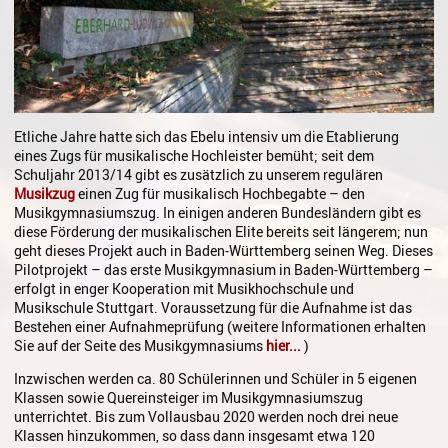
Gesang
Instrumentenkarussell
Komposition
Musikproduktion, DJing und
Etliche Jahre hatte sich das Ebelu intensiv um die Etablierung
Recording
eines Zugs für musikalische Hochleister bemüht; seit dem
Schuljahr 2013/14 gibt es zusätzlich zu unserem regulären
Musiktheater - Stage
Musikzug
einen Zug für musikalisch Hochbegabte – den
Coaching
Musikgymnasiumszug. In einigen anderen Bundesländern gibt es
diese Förderung der musikalischen Elite bereits seit längerem; nun
Musiktheorie
geht dieses Projekt auch in Baden-Württemberg seinen Weg. Dieses
Pilotprojekt – das erste Musikgymnasium in Baden-Württemberg –
erfolgt in enger Kooperation mit Musikhochschule und
Musiktherapie
Musikschule Stuttgart. Voraussetzung für die Aufnahme ist das
Bestehen einer Aufnahmeprüfung (weitere Informationen erhalten
MuM - Musikunterricht für
Sie auf der Seite des Musikgymnasiums
hier...
)
Menschen mit Behinderung
Inzwischen werden ca. 80 Schülerinnen und Schüler in 5 eigenen
RockPopJazz
Klassen sowie Quereinsteiger im Musikgymnasiumszug
unterrichtet. Bis zum Vollausbau 2020 werden noch drei neue
Schlaginstrumente
Klassen hinzukommen, so dass dann insgesamt etwa 120