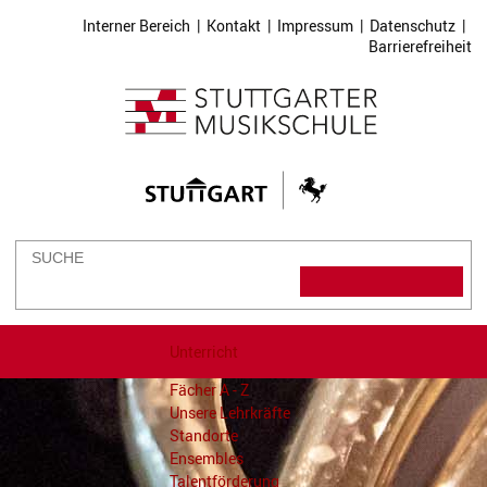
Interner Bereich
|
Kontakt
|
Impressum
|
Datenschutz
|
Barrierefreiheit
Unterricht
Fächer A - Z
Unsere Lehrkräfte
Standorte
Ensembles
Talentförderung