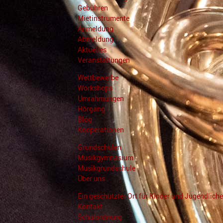
Gebühren
Mietinstrumente
Anmeldung
Abmeldung
Aktuelles
Veranstaltungen
Wettbewerbe
Workshops
Umrahmungen
Hörgang
Blog
Kooperationen
Grundschulen
Musikgymnasium
Musikgrundschule
Über uns
Ein geschützter Ort für Kinder und Jugendliche
Kontakt
Schulordnung