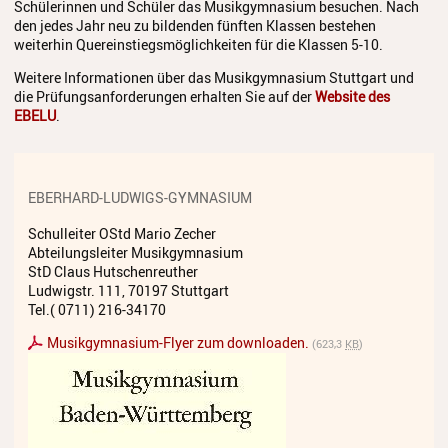
Schülerinnen und Schüler das Musikgymnasium besuchen. Nach
Streichinstrumente
den jedes Jahr neu zu bildenden fünften Klassen bestehen
weiterhin Quereinstiegsmöglichkeiten für die Klassen 5-10.
Tasteninstrumente
Weitere Informationen über das Musikgymnasium Stuttgart und
die Prüfungsanforderungen erhalten Sie auf der
Website des
Zupfinstrumente
EBELU
.
Unsere Lehrkräfte
Standorte
EBERHARD-LUDWIGS-GYMNASIUM
Ensembles
Schulleiter OStd Mario Zecher
Abteilungsleiter Musikgymnasium
Talentförderung
StD Claus Hutschenreuther
Ludwigstr. 111, 70197 Stuttgart
Gebühren
Tel.( 0711) 216-34170
Musikgymnasium-Flyer zum downloaden.
(623,3
KB
)
Ermäßigungen
Fördermöglichkeiten
Mietinstrumente