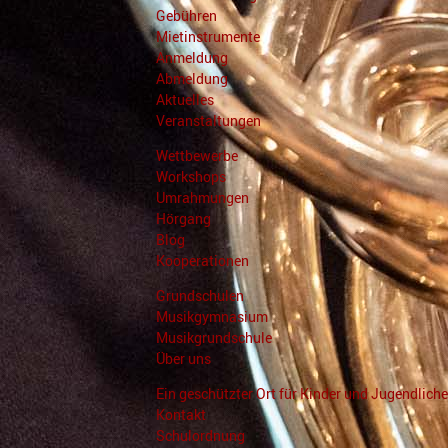
Gebühren
Mietinstrumente
Anmeldung
Abmeldung
Aktuelles
Veranstaltungen
Wettbewerbe
Workshops
Umrahmungen
Hörgang
Blog
Kooperationen
Grundschulen
Musikgymnasium
Musikgrundschule
Über uns
Ein geschützter Ort für Kinder und Jugendliche
Kontakt
Schulordnung