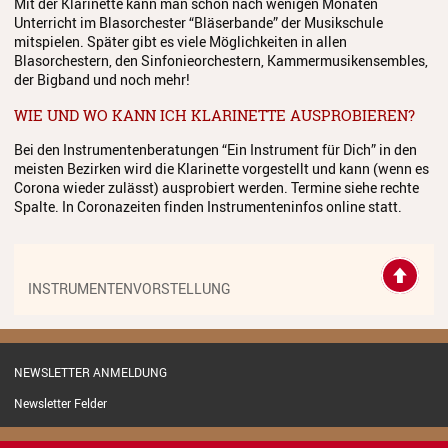
Mit der Klarinette kann man schon nach wenigen Monaten
Streichinstrumente
Unterricht im Blasorchester “Bläserbande” der Musikschule
mitspielen. Später gibt es viele Möglichkeiten in allen
Tasteninstrumente
Blasorchestern, den Sinfonieorchestern, Kammermusikensembles,
der Bigband und noch mehr!
Zupfinstrumente
WIE UND WO KANN ICH KLARINETTE AUSPROBIEREN?
Unsere Lehrkräfte
Bei den Instrumentenberatungen “Ein Instrument für Dich” in den
meisten Bezirken wird die Klarinette vorgestellt und kann (wenn es
Standorte
Corona wieder zulässt) ausprobiert werden. Termine siehe rechte
Spalte. In Coronazeiten finden Instrumenteninfos online statt.
Ensembles
Talentförderung
INSTRUMENTENVORSTELLUNG
Gebühren
Ermäßigungen
NEWSLETTER ANMELDUNG
Fördermöglichkeiten
Newsletter Felder
Mietinstrumente