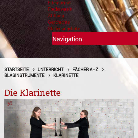
Elternbeirat
Förderverein
Stiftung
Geschichte
Stellenangebote
Navigation
Unterricht
Fächer A - Z
STARTSEITE
UNTERRICHT
FÄCHER A - Z
BLASINSTRUMENTE
KLARINETTE
Alte Musik
Die Klarinette
Blasinstrumente
Dirigieren
Elementare Musikpädagogik
Feldenkrais