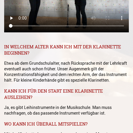
Gesang
Instrumentenkarussell
Komposition
Musikproduktion, DJing und
Recording
IN WELCHEM ALTER KANN ICH MIT DER KLARINETTE
BEGINNEN?
Musiktheater - Stage
Coaching
Etwa ab dem Grundschulalter, nach Rücksprache mit der Lehrkraft
eventuell auch schon früher. Unser Augenmerk gilt der
Musiktheorie
Konzentrationsfähigkeit und dem rechten Arm, der das Instrument
hält. Für kleine Kinderhände gibt es spezielle Klarinetten.
Musiktherapie
KANN ICH FÜR DEN START EINE KLARINETTE
AUSLEIHEN?
MuM - Musikunterricht für
Menschen mit Behinderung
Ja, es gibt Leihinstrumente in der Musikschule. Man muss
nachfragen, ob das passende Instrument verfügbar ist.
RockPopJazz
WO KANN ICH ÜBERALL MITSPIELEN?
Schlaginstrumente