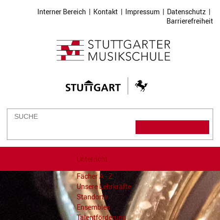
Interner Bereich
|
Kontakt
|
Impressum
|
Datenschutz
|
Barrierefreiheit
Unterricht
Fächer A - Z
Unsere Lehrkräfte
Standorte
Ensembles
Talentförderung