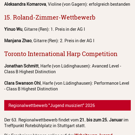
Aleksandra Komarova
, Violine (von Gagern): erfolgreich bestanden
Anmeldung
15. Roland-Zimmer-Wettbewerb
Abmeldung
Yinuo Wu
, Gitarre (Ren): 1. Preis in der AG I
Aktuelles
Manjana Zhao
, Gitarre (Ren): 2. Preis in der AG I
Veranstaltungen
Toronto International Harp Competition
Wettbewerbe
Jonathan Schmitt
, Harfe (von Lüdinghausen): Avanced Level -
Workshops
Class B Highest Distinction
Musikproduktion 2026
Clara Swanson Ohl
, Harfe (von Lüdinghausen): Performance Level
- Class B Highest Distinction
Jazz Workshop 2026
Regionalwettbewerb "Jugend musiziert" 2026
Familien Orchester Projekt
Jazz Workshop 2025
Der 63. Regionalwettbewerb findet vom
21. bis zum 25. Januar
im
Treffpunkt Rotebühlplatz in Stuttgart statt.
Musikproduktion 2025