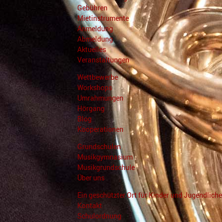
Gebühren
Mietinstrumente
Anmeldung
Abmeldung
Aktuelles
Veranstaltungen
Wettbewerbe
Workshops
Umrahmungen
Hörgang
Blog
Kooperationen
Grundschulen
Musikgymnasium
Musikgrundschule
Über uns
Ein geschützter Ort für Kinder und Jugendliche
Kontakt
Schulordnung