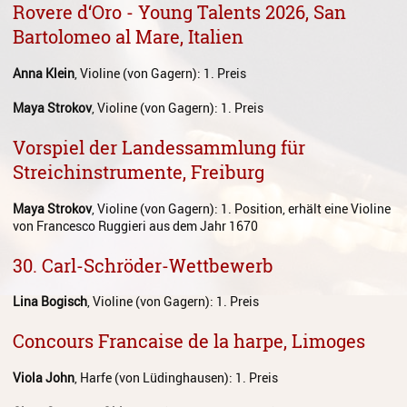
Rovere d‘Oro - Young Talents 2026, San
Gesang
Bartolomeo al Mare, Italien
Instrumentenkarussell
Anna Klein
, Violine (von Gagern): 1. Preis
Komposition
Maya Strokov
, Violine (von Gagern): 1. Preis
Musikproduktion, DJing und
Recording
Vorspiel der Landessammlung für
Streichinstrumente, Freiburg
Musiktheater - Stage
Coaching
Maya Strokov
, Violine (von Gagern): 1. Position, erhält eine Violine
von Francesco Ruggieri aus dem Jahr 1670
Musiktheorie
30. Carl-Schröder-Wettbewerb
Musiktherapie
MuM - Musikunterricht für
Lina Bogisch
, Violine (von Gagern): 1. Preis
Menschen mit Behinderung
Concours Francaise de la harpe, Limoges
RockPopJazz
Viola John
, Harfe (von Lüdinghausen): 1. Preis
Schlaginstrumente