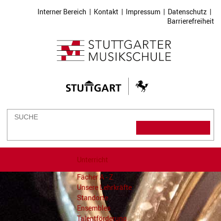
Interner Bereich
|
Kontakt
|
Impressum
|
Datenschutz
|
Barrierefreiheit
Unterricht
Fächer A - Z
Unsere Lehrkräfte
Standorte
Ensembles
Talentförderung