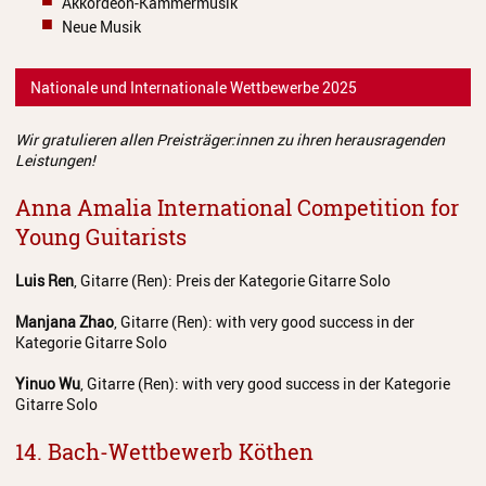
Akkordeon-Kammermusik
Juso in Dänemark 2025
Neue Musik
JuSO in Tschechien 2023
Nationale und Internationale Wettbewerbe 2025
Spanienreise 2019
Wir gratulieren allen Preisträger:innen zu ihren herausragenden
Japanreise 2019
Leistungen!
Kooperationen
Anna Amalia International Competition for
Young Guitarists
Grundschulen
Musikgymnasium
Luis Ren
, Gitarre (Ren): Preis der Kategorie Gitarre Solo
Manjana Zhao
, Gitarre (Ren): with very good success in der
Musikgrundschule
Kategorie Gitarre Solo
Über uns
Yinuo Wu
, Gitarre (Ren): with very good success in der Kategorie
Gitarre Solo
Ein geschützter Ort für Kinder
und Jugendliche
14. Bach-Wettbewerb Köthen
Kontakt