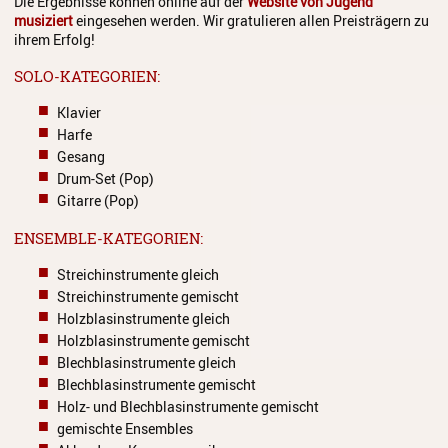
Die Ergebnisse können online auf der
Website von Jugend
musiziert
eingesehen werden. Wir gratulieren allen Preisträgern zu
Jazz Workshop 2024
ihrem Erfolg!
Musikproduktion, DJing und
SOLO-KATEGORIEN:
Recoring Workshop
Klavier
Jazz Workshop 2023
Harfe
Gesang
Barockorchester
Drum-Set (Pop)
Blockflötenworkshop ERTA-
Gitarre (Pop)
Kongress
ENSEMBLE-KATEGORIEN:
ETHNO
Streichinstrumente gleich
Streichinstrumente gemischt
Umrahmungen
Holzblasinstrumente gleich
Hörgang
Holzblasinstrumente gemischt
Blechblasinstrumente gleich
Blog
Blechblasinstrumente gemischt
Holz- und Blechblasinstrumente gemischt
JuKO in Australien
gemischte Ensembles