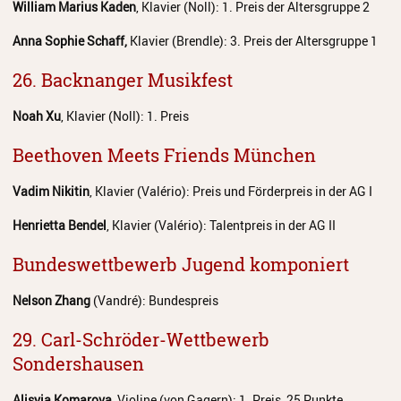
William Marius Kaden
, Klavier (Noll): 1. Preis der Altersgruppe 2
Schulordnung
Anna Sophie Schaff,
Klavier (Brendle): 3. Preis der Altersgruppe 1
Elternbeirat
26. Backnanger Musikfest
Förderverein
Noah Xu
, Klavier (Noll): 1. Preis
Stiftung
Beethoven Meets Friends München
Geschichte
Vadim Nikitin
, Klavier (Valério): Preis und Förderpreis in der AG I
Stellenangebote
Henrietta Bendel
, Klavier (Valério): Talentpreis in der AG II
Bundeswettbewerb Jugend komponiert
Nelson Zhang
(Vandré): Bundespreis
29. Carl-Schröder-Wettbewerb
Sondershausen
Alisyia Komarova
, Violine (von Gagern): 1. Preis, 25 Punkte