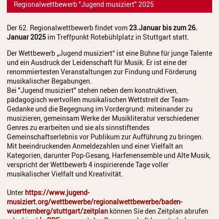
Regionalwettbewerb "Jugend musiziert" 2025
Der 62. Regionalwettbewerb findet vom
23.Januar bis zum 26.
Januar 2025
im Treffpunkt Rotebühlplatz in Stuttgart statt.
Der Wettbewerb „Jugend musiziert“ ist eine Bühne für junge Talente
und ein Ausdruck der Leidenschaft für Musik. Er ist eine der
renommiertesten Veranstaltungen zur Findung und Förderung
musikalischer Begabungen.
Bei "Jugend musiziert" stehen neben dem konstruktiven,
pädagogisch wertvollen musikalischen Wettstreit der Team-
Gedanke und die Begegnung im Vordergrund: miteinander zu
musizieren, gemeinsam Werke der Musikliteratur verschiedener
Genres zu erarbeiten und sie als sinnstiftendes
Gemeinschaftserlebnis vor Publikum zur Aufführung zu bringen.
Mit beeindruckenden Anmeldezahlen und einer Vielfalt an
Kategorien, darunter Pop-Gesang, Harfenensemble und Alte Musik,
verspricht der Wettbewerb 4 inspirierende Tage voller
musikalischer Vielfalt und Kreativität.
Unter
https://www.jugend-
musiziert.org/wettbewerbe/regionalwettbewerbe/baden-
wuerttemberg/stuttgart/zeitplan
können Sie den Zeitplan abrufen