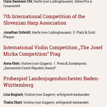
Clara Swanson Ohl
, Harfe (von Lüdinghausen): 2ème Prix à
Streichinstrumente
l'unanimité
Tasteninstrumente
7th International Competition of the
Slovenian Harp Association
Zupfinstrumente
Jonathan Schmitt
, Harfe (von Lüdinghausen): 3. Platz & Gold
Unsere Lehrkräfte
Plaque
Standorte
International Violin Competition „The Josef
Ensembles
Micka Competition“ Prag
Talentförderung
Anna Klein
, Violine (von Gagern): 1. Preis & Sonderpreis
„Samsonite Czech Republic Award“
Gebühren
Probespiel Landesjugendorchester Baden-
Ermäßigungen
Württemberg
Fördermöglichkeiten
Lina Bogisch
, Violine (von Gagern): erfolgreich bestanden
Mietinstrumente
Thalia Obert
, Violine (von Gagern): erfolgreich bestanden