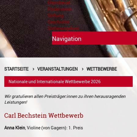
Elternbeirat
Förderverein
Stiftung
Geschichte
Stellenangebote
Navigation
Unterricht
Fächer A - Z
STARTSEITE
VERANSTALTUNGEN
WETTBEWERBE
Alte Musik
Nationale und Internationale Wettbewerbe 2026
Blasinstrumente
Wir gratulieren allen Preisträger:innen zu ihren herausragenden
Leistungen!
Dirigieren
Carl Bechstein Wettbewerb
Elementare Musikpädagogik
Anna Klein
, Violine (von Gagern): 1. Preis
Feldenkrais