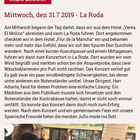
Mittwoch, den 31.7.2019 - La Roda
Am Mittwoch begann der Tag damit, dass wir aus dem Hotel „Venta
El Molino“ abreisten und nach La Roda fuhren. Dort angekommen
checkten wir in dem Hotel „Flor de la Mancha“ ein und bekamen
mehr und mehr das Gefühl, dass wir auf den Spuren Don Quichote
wandern. Nach einer kurzen Ausruhpause und einem Mittagessen,
fuhren wir dann zum Konzertort in La Roda. Dort wurden wir vom
Wind begrüßt und merkten schon bei der Anspielprobe, dass zwei
Wäscheklammern pro Pult nicht reichten. Das Konzert verlief gut.
Es gab zwar ein paar windbedingete Schwierigkeiten, bei denen
unter anderem ein Notenständer umfiel. Unser Dirigent, Herr
Adiarte, fand für diesen Problem eine einfache Lösung: Ein
Mädchen aus dem Publikum musste sich hinsetzen und den
Notenständer der Kontrabässe halten, damit er nicht noch einmal
umfällt. So konnte das Konzert dann doch noch zum Erfolg
werden. Nach dem Konzert und ein gemeinsamen Feier mit unsere
Spanische Freunde fielen die meisten JuSo müde ins Bett.