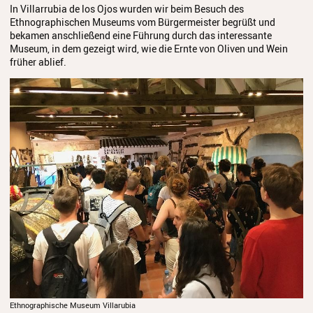
In Villarrubia de los Ojos wurden wir beim Besuch des
Juso in Dänemark 2025
Ethnographischen Museums vom Bürgermeister begrüßt und
bekamen anschließend eine Führung durch das interessante
JuSO in Tschechien 2023
Museum, in dem gezeigt wird, wie die Ernte von Oliven und Wein
früher ablief.
Spanienreise 2019
Japanreise 2019
Kooperationen
Grundschulen
Musikgymnasium
Musikgrundschule
Über uns
Ein geschützter Ort für Kinder
und Jugendliche
Ethnographische Museum Villarubia
Kontakt