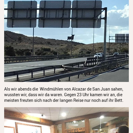
Streichinstrumente
Tasteninstrumente
Zupfinstrumente
Unsere Lehrkräfte
Standorte
Ensembles
Talentförderung
Als wir abends die Windmühlen von Alcazar de San Juan sahen,
Gebühren
wussten wir, dass wir da waren. Gegen 23 Uhr kamen wir an, die
meisten freuten sich nach der langen Reise nur noch auf ihr Bett.
Ermäßigungen
Fördermöglichkeiten
Mietinstrumente