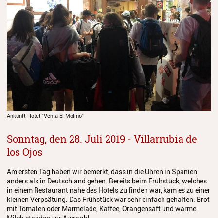
Anmeldung
Abmeldung
Aktuelles
Veranstaltungen
Wettbewerbe
Workshops
Ankunft Hotel "Venta El Molino"
Musikproduktion 2026
Sonntag, den 28. Juli 2019 - Villarrubia de
los Ojos
Jazz Workshop 2026
Familien Orchester Projekt
Am ersten Tag haben wir bemerkt, dass in die Uhren in Spanien
anders als in Deutschland gehen. Bereits beim Frühstück, welches
in einem Restaurant nahe des Hotels zu finden war, kam es zu einer
Jazz Workshop 2025
kleinen Verpsätung. Das Frühstück war sehr einfach gehalten: Brot
mit Tomaten oder Marmelade, Kaffee, Orangensaft und warme
Musikproduktion 2025
Milch standen zur Auswahl.