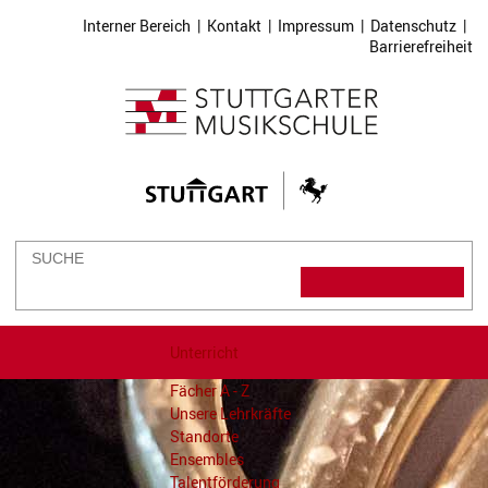
Interner Bereich
|
Kontakt
|
Impressum
|
Datenschutz
|
Barrierefreiheit
Unterricht
Fächer A - Z
Unsere Lehrkräfte
Standorte
Ensembles
Talentförderung