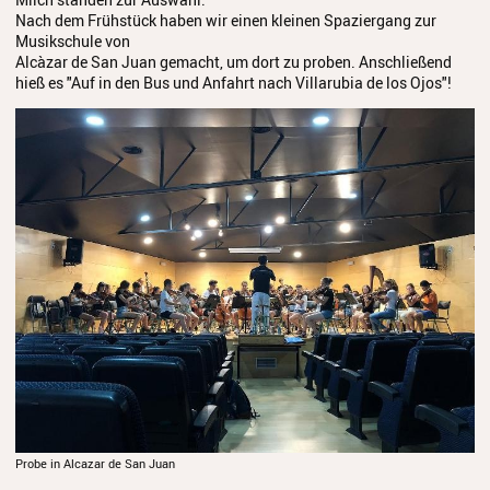
Nach dem Frühstück haben wir einen kleinen Spaziergang zur
Jazz Workshop 2024
Musikschule von
Alcàzar de San Juan gemacht, um dort zu proben. Anschließend
Musikproduktion, DJing und
hieß es "Auf in den Bus und Anfahrt nach Villarubia de los Ojos"!
Recoring Workshop
Jazz Workshop 2023
Barockorchester
Blockflötenworkshop ERTA-
Kongress
ETHNO
Umrahmungen
Hörgang
Blog
JuKO in Australien
Probe in Alcazar de San Juan