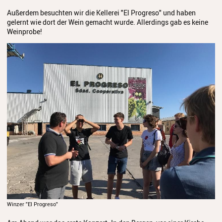
Außerdem besuchten wir die Kellerei "El Progreso" und haben
Schulordnung
gelernt wie dort der Wein gemacht wurde. Allerdings gab es keine
Weinprobe!
Elternbeirat
Förderverein
Stiftung
Geschichte
Stellenangebote
Winzer "El Progreso"