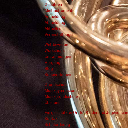
Gebühren
Mietinstrumente
Anmeldung
Abmeldung
Aktuelles
Veranstaltungen
Wettbewerbe
Workshops
Umrahmungen
Hörgang
Blog
Kooperationen
Grundschulen
Musikgymnasium
Musikgrundschule
Über uns
Ein geschützter Ort für Kinder und Jugendliche
Kontakt
Schulordnung