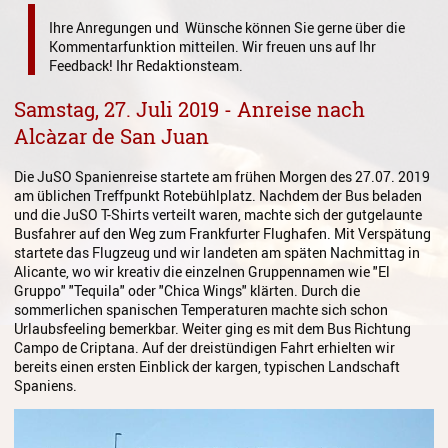
Gesang
Ihre Anregungen und Wünsche können Sie gerne über die
Kommentarfunktion mitteilen. Wir freuen uns auf Ihr
Instrumentenkarussell
Feedback! Ihr Redaktionsteam.
Komposition
Samstag, 27. Juli 2019 - Anreise nach
Alcàzar de San Juan
Musikproduktion, DJing und
Recording
Die JuSO Spanienreise startete am frühen Morgen des 27.07. 2019
Musiktheater - Stage
am üblichen Treffpunkt Rotebühlplatz. Nachdem der Bus beladen
Coaching
und die JuSO T-Shirts verteilt waren, machte sich der gutgelaunte
Busfahrer auf den Weg zum Frankfurter Flughafen. Mit Verspätung
Musiktheorie
startete das Flugzeug und wir landeten am späten Nachmittag in
Alicante, wo wir kreativ die einzelnen Gruppennamen wie "El
Musiktherapie
Gruppo" "Tequila" oder "Chica Wings" klärten. Durch die
sommerlichen spanischen Temperaturen machte sich schon
Urlaubsfeeling bemerkbar. Weiter ging es mit dem Bus Richtung
MuM - Musikunterricht für
Campo de Criptana. Auf der dreistündigen Fahrt erhielten wir
Menschen mit Behinderung
bereits einen ersten Einblick der kargen, typischen Landschaft
Spaniens.
RockPopJazz
Schlaginstrumente