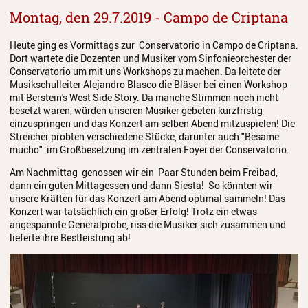
Montag, den 29.7.2019 - Campo de Criptana
Heute ging es Vormittags zur Conservatorio in Campo de Criptana.
Dort wartete die Dozenten und Musiker vom Sinfonieorchester der
Conservatorio um mit uns Workshops zu machen. Da leitete der
Musikschulleiter Alejandro Blasco die Bläser bei einen Workshop
mit Berstein's West Side Story. Da manche Stimmen noch nicht
besetzt waren, würden unseren Musiker gebeten kurzfristig
einzuspringen und das Konzert am selben Abend mitzuspielen! Die
Streicher probten verschiedene Stücke, darunter auch "Besame
mucho" im Großbesetzung im zentralen Foyer der Conservatorio.
Am Nachmittag genossen wir ein Paar Stunden beim Freibad,
dann ein guten Mittagessen und dann Siesta! So könnten wir
unsere Kräften für das Konzert am Abend optimal sammeln! Das
Konzert war tatsächlich ein großer Erfolg! Trotz ein etwas
angespannte Generalprobe, riss die Musiker sich zusammen und
lieferte ihre Bestleistung ab!