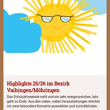
Streichinstrumente
Tasteninstrumente
Zupfinstrumente
Unsere Lehrkräfte
Standorte
Ensembles
Talentförderung
Gebühren
Highlights 25/26 im Bezirk
Ermäßigungen
Vaihingen/Möhringen
Fördermöglichkeiten
Das Schuljahresende naht und ein sehr ereignisreiches Jahr
geht zu Ende. Aus den vielen, vielen Veranstaltungen möchte
Mietinstrumente
ich zwei besondere Konzerte auswählen und zurückblicken.