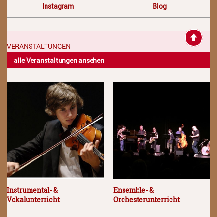
Instagram
Blog
VERANSTALTUNGEN
alle Veranstaltungen ansehen
Instrumental- &
Ensemble- &
Vokalunterricht
Orchesterunterricht