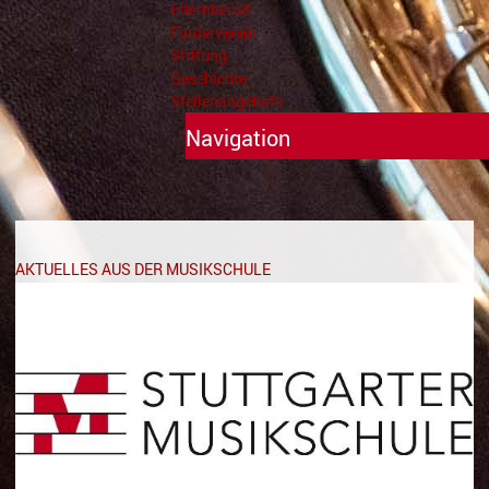
Elternbeirat
Förderverein
Stiftung
Geschichte
Stellenangebote
Navigation
Unterricht
Fächer A - Z
AKTUELLES AUS DER MUSIKSCHULE
Alte Musik
Blasinstrumente
Dirigieren
Elementare Musikpädagogik
Feldenkrais