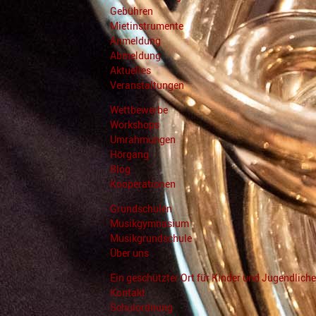
Gebühren
Mietinstrumente
Anmeldung
Abmeldung
Aktuelles
Veranstaltungen
Wettbewerbe
Workshops
Umrahmungen
Hörgang
Blog
Kooperationen
Grundschulen
Musikgymnasium
Musikgrundschule
Über uns
Ein geschützter Ort für Kinder und Jugendliche
Kontakt
Schulordnung