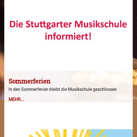
Gesang
Instrumentenkarussell
Komposition
Musikproduktion, DJing und
Recording
Musiktheater - Stage
Coaching
Musiktheorie
Sommerferien
Musiktherapie
In den Sommerferien bleibt die Musikschule geschlossen
MEHR...
MuM - Musikunterricht für
Menschen mit Behinderung
RockPopJazz
Schlaginstrumente