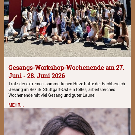
Juso in Dänemark 2025
JuSO in Tschechien 2023
Spanienreise 2019
Japanreise 2019
Kooperationen
Grundschulen
Gesangs-Workshop-Wochenende am 27.
Juni - 28. Juni 2026
Musikgymnasium
Trotz der extremen, sommerlichen Hitze hatte der Fachbereich
Gesang im Bezirk Stuttgart-Ost ein tolles, arbeitsreiches
Musikgrundschule
Wochenende mit viel Gesang und guter Laune!
Über uns
MEHR...
Ein geschützter Ort für Kinder
und Jugendliche
Kontakt