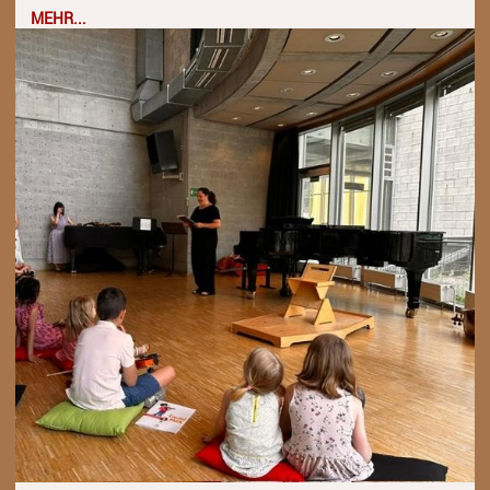
MEHR...
Anmeldung
Abmeldung
Aktuelles
Veranstaltungen
Wettbewerbe
Workshops
Musikproduktion 2026
Jazz Workshop 2026
Familien Orchester Projekt
Jazz Workshop 2025
Musikproduktion 2025