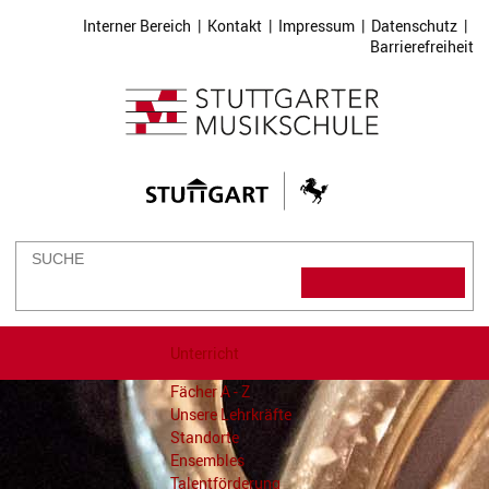
Interner Bereich
|
Kontakt
|
Impressum
|
Datenschutz
|
Barrierefreiheit
Unterricht
Fächer A - Z
Unsere Lehrkräfte
Standorte
Ensembles
Talentförderung