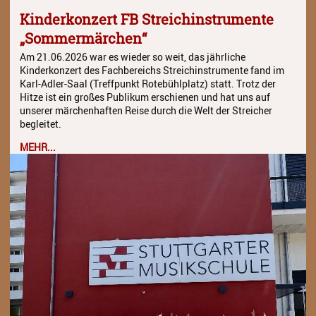
Jazz Workshop 2024
Kinderkonzert FB Streichinstrumente
„Sommermärchen“
Musikproduktion, DJing und
Recoring Workshop
Am 21.06.2026 war es wieder so weit, das jährliche
Kinderkonzert des Fachbereichs Streichinstrumente fand im
Karl-Adler-Saal (Treffpunkt Rotebühlplatz) statt. Trotz der
Jazz Workshop 2023
Hitze ist ein großes Publikum erschienen und hat uns auf
unserer märchenhaften Reise durch die Welt der Streicher
Barockorchester
begleitet.
Blockflötenworkshop ERTA-
MEHR...
Kongress
ETHNO
Umrahmungen
Hörgang
Blog
JuKO in Australien