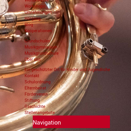
Workshops
Umrahmungen
Hörgang
Blog
Kooperationen
Grundschulen
Musikgymnasium
Musikgrundschule
Über uns
Ein geschützter Ort für Kinder und Jugendliche
Kontakt
Schulordnung
Elternbeirat
Förderverein
Stiftung
Geschichte
Stellenangebote
Navigation