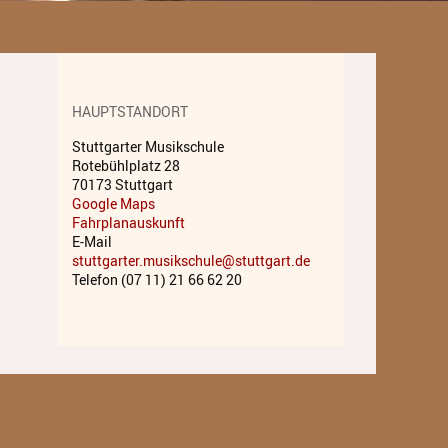
Unterricht
Fächer A - Z
Alte Musik
HAUPTSTANDORT
Stuttgarter Musikschule
Blasinstrumente
Rotebühlplatz 28
70173 Stuttgart
Dirigieren
Google Maps
Fahrplanauskunft
Elementare Musikpädagogik
E-Mail
stuttgarter.musikschule@stuttgart.de
Feldenkrais
Telefon (07 11) 21 66 62 20
Gesang
Instrumentenkarussell
Komposition
Musikproduktion, DJing und
Recording