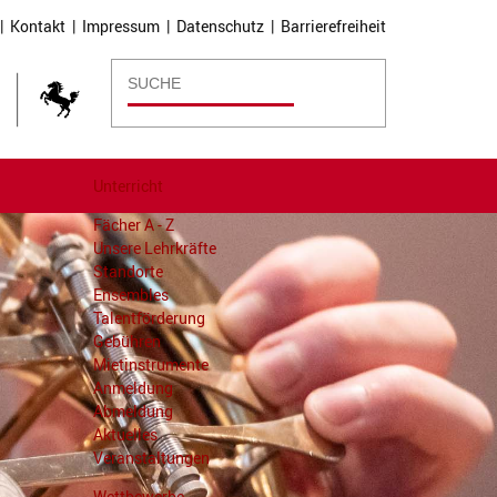
|
Kontakt
|
Impressum
|
Datenschutz
|
Barrierefreiheit
Unterricht
Fächer A - Z
Unsere Lehrkräfte
Standorte
Ensembles
Talentförderung
Gebühren
Mietinstrumente
Anmeldung
Abmeldung
Aktuelles
Veranstaltungen
Wettbewerbe