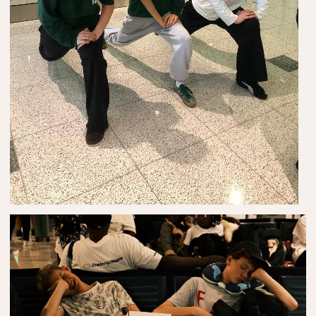
Schulordnung
Elternbeirat
Förderverein
Stiftung
Geschichte
Stellenangebote