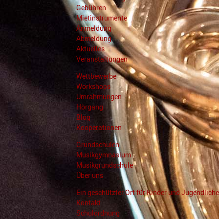
Gebühren
Mietinstrumente
Anmeldung
Abmeldung
Aktuelles
Veranstaltungen
Wettbewerbe
Workshops
Umrahmungen
Hörgang
Blog
Kooperationen
Grundschulen
Musikgymnasium
Musikgrundschule
Über uns
Ein geschützter Ort für Kinder und Jugendliche
Kontakt
Schulordnung