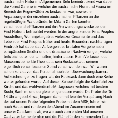
australische Natur im Allgemeinen. Sehr beeindruckend war dabei
die Forest Galerie, in welcher die australische Flora und Fauna im
Bereich der Regenwälder zu bestaunen war, sowie die
Anpassungen der einzelnen australischen Pflanzen an die
regelmäßigen Waldbrände. Im Milarri Garten konnten
verschiedenste Pflanzen und ihre Verwendungszwecke bei den
First Nations betrachtet werden. In der angrenzenden First Peoples
Ausstellung Wominjeka gab es vieles zur Geschichte und das
Leben der First Peoples früher und heute. Besonders nachhaltigen
Eindruck hat dabei das Aufzeigen des brutalen Vorgehens der
europäischen Siedler und die drastischen Nachwirkungen, welche
teils bis heute noch anhalten, hinterlassen. Beim Verlassen des
Museums bemerkte Theo, dass sein Rucksack aus seinem
eigentlich verschlossenen Spind verschwunden war. Wir waren
schon kurz davor, das Personal nach den Überwachungskamera-
Aufzeichnungen zu fragen, als der Rucksack dann doch eine Reihe
weiter gefunden wurde. Auf diesen Schock folgte die Bahnfahrt zur
Kirche und das wohlverdiente Mittagessen, welches mit bestem
Sushi, Banh mi und dergleichen genossen wurde. Die Probe die für
14 Uhr angesetzt war, begann daher mit leichter Verspätung.Nach
der auf unsere Probe folgenden Probe mit dem MSE, fuhren wir
nach Hause und rundeten den Abend im Zusammensein mit
unserer Gastfamilie ab, wo wir auch zum ersten Mal unseren
Gastvater kennenlernten und die Pläne für den kommenden Tag