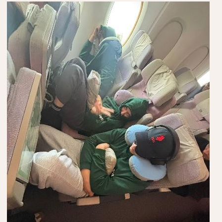
Jazz Workshop 2024
Musikproduktion, DJing und
Recoring Workshop
Jazz Workshop 2023
Barockorchester
Blockflötenworkshop ERTA-
Kongress
ETHNO
Umrahmungen
Hörgang
Blog
JuKO in Australien