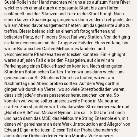
Sushi-Rolle in der Hand machten wir uns also auf zum Yarra River,
welcher sich einmal durch die gesamte Stadt bis zum Hafen
schlängelt und die Pflanzen und Tiere in die Stadt bringt. Nach
einem kurzem Spaziergang gingen wir dann zu dem Treffpunkt, den
wir am Abend davor ausgemacht hatten, um das gesamte JuKo zu
treffen. Dieser befand sich an einem oft fotografierten und
beliebten Platz, der Flinders Street Railway Station. Von dort ging
es dann gemeinsam mit der Gruppe zu Fuß den Fluss entlang, bis
wir im Botanischen Garten Melbournes landeten und
verschiedenste Pflanzenarten entdecken konnten. Ein Highlight
waren auf jeden Fall die beiden Papageien, auf die wir am
Parkeingang einen Blick erhaschen konnten. Nach einer guten
Stunde im Botanischen Garten trafen wir uns dann wieder, um
gemeinsam zur St. Stephens Church zu laufen, wo wir am
Nachmittag und Abend proben sollten. Auf dem Weg dorthin
gingen wir durch ein Viertel, wo so viele Streetfoodläden waren,
dass sich jede/-r etwas passendes heraussuchen konnte. So
konnten wir wenig später unsere zweite Probe in Melbourne
starten. Zuerst probten wir Tschaikowskys Streicherserenade und
„Hotel de Ville“ von Michael Nyman. Um ca. 18:00 Uhr traf nach
und nach dann das MSE, das Melbourne String Ensemble ein, mit
denen wir gemeinsam an dem Werk „Introduction and Allegro“ von
Edward Elgar arbeiteten. Diesen Teil der Probe übernahm der
australische Orchesterleiter Finton Murphy. Viele unserer