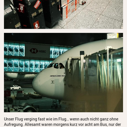
Streichinstrumente
Tasteninstrumente
Zupfinstrumente
Unsere Lehrkräfte
Standorte
Ensembles
Talentförderung
Gebühren
Ermäßigungen
Fördermöglichkeiten
Unser Flug verging fast wie im Flug… wenn auch nicht ganz ohne
Mietinstrumente
Aufregung. Allesamt waren morgens kurz vor acht am Bus, nur der