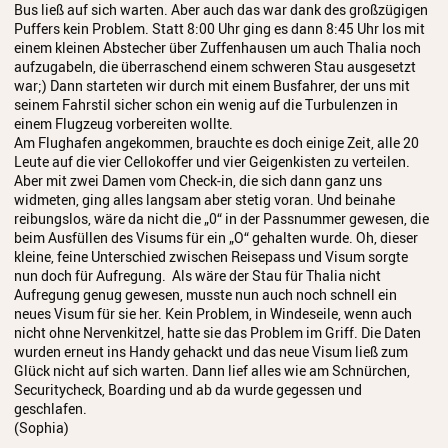
Bus ließ auf sich warten. Aber auch das war dank des großzügigen
Anmeldung
Puffers kein Problem. Statt 8:00 Uhr ging es dann 8:45 Uhr los mit
einem kleinen Abstecher über Zuffenhausen um auch Thalia noch
Abmeldung
aufzugabeln, die überraschend einem schweren Stau ausgesetzt
war;) Dann starteten wir durch mit einem Busfahrer, der uns mit
Aktuelles
seinem Fahrstil sicher schon ein wenig auf die Turbulenzen in
einem Flugzeug vorbereiten wollte.
Am Flughafen angekommen, brauchte es doch einige Zeit, alle 20
Veranstaltungen
Leute auf die vier Cellokoffer und vier Geigenkisten zu verteilen.
Aber mit zwei Damen vom Check-in, die sich dann ganz uns
Wettbewerbe
widmeten, ging alles langsam aber stetig voran. Und beinahe
reibungslos, wäre da nicht die „0“ in der Passnummer gewesen, die
Workshops
beim Ausfüllen des Visums für ein „O“ gehalten wurde. Oh, dieser
kleine, feine Unterschied zwischen Reisepass und Visum sorgte
Musikproduktion 2026
nun doch für Aufregung. Als wäre der Stau für Thalia nicht
Aufregung genug gewesen, musste nun auch noch schnell ein
Jazz Workshop 2026
neues Visum für sie her. Kein Problem, in Windeseile, wenn auch
nicht ohne Nervenkitzel, hatte sie das Problem im Griff. Die Daten
Familien Orchester Projekt
wurden erneut ins Handy gehackt und das neue Visum ließ zum
Glück nicht auf sich warten. Dann lief alles wie am Schnürchen,
Securitycheck, Boarding und ab da wurde gegessen und
Jazz Workshop 2025
geschlafen.
(Sophia)
Musikproduktion 2025