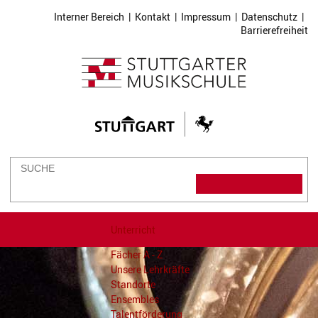
Interner Bereich
|
Kontakt
|
Impressum
|
Datenschutz
|
Barrierefreiheit
Unterricht
Fächer A - Z
Unsere Lehrkräfte
Standorte
Ensembles
Talentförderung