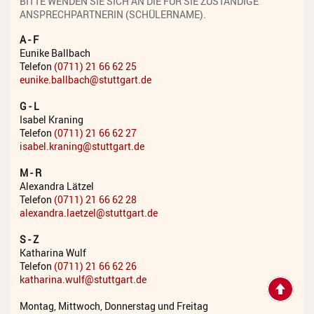
BITTE WENDEN SIE SICH AN DIE FÜR SIE ZUSTÄNDIGE
Anmeldung
ANSPRECHPARTNERIN (SCHÜLERNAME).
A - F
Abmeldung
Eunike Ballbach
Telefon
(0711) 21 66 62 25
Aktuelles
eunike.ballbach@stuttgart.de
Veranstaltungen
G - L
Isabel Kraning
Wettbewerbe
Telefon
(0711) 21 66 62 27
isabel.kraning@stuttgart.de
Workshops
M - R
Alexandra Lätzel
Musikproduktion 2026
Telefon
(0711) 21 66 62 28
alexandra.laetzel@stuttgart.de
Jazz Workshop 2026
S - Z
Familien Orchester Projekt
Katharina Wulf
Telefon
(0711) 21 66 62 26
Jazz Workshop 2025
katharina.wulf@stuttgart.de
Musikproduktion 2025
Montag, Mittwoch, Donnerstag und Freitag