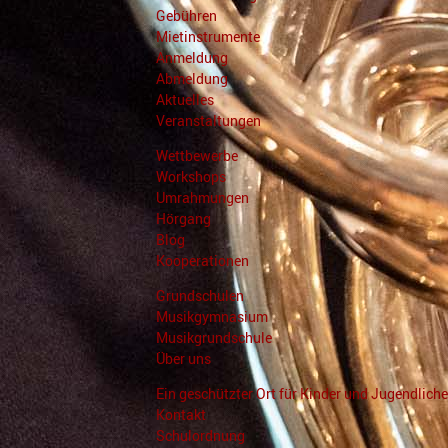
Gebühren
Mietinstrumente
Anmeldung
Abmeldung
Aktuelles
Veranstaltungen
Wettbewerbe
Workshops
Umrahmungen
Hörgang
Blog
Kooperationen
Grundschulen
Musikgymnasium
Musikgrundschule
Über uns
Ein geschützter Ort für Kinder und Jugendliche
Kontakt
Schulordnung