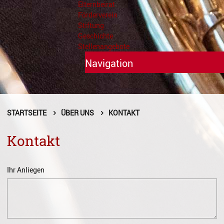
Elternbeirat
Förderverein
Stiftung
Geschichte
Stellenangebote
Navigation
Unterricht
Fächer A - Z
STARTSEITE
ÜBER UNS
KONTAKT
Alte Musik
Kontakt
Blasinstrumente
Ihr Anliegen
Dirigieren
Elementare Musikpädagogik
Feldenkrais