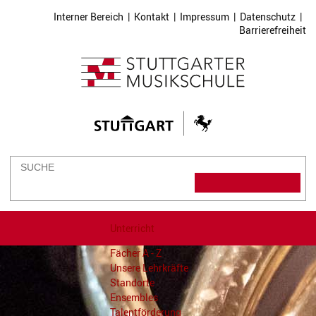
Interner Bereich
|
Kontakt
|
Impressum
|
Datenschutz
|
Barrierefreiheit
Unterricht
Fächer A - Z
Unsere Lehrkräfte
Standorte
Ensembles
Talentförderung