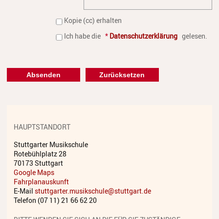
Streichinstrumente
Kopie (cc) erhalten
Tasteninstrumente
Ich habe die
*
Datenschutzerklärung
gelesen.
Zupfinstrumente
Unsere Lehrkräfte
Standorte
Ensembles
HAUPTSTANDORT
Talentförderung
Stuttgarter Musikschule
Gebühren
Rotebühlplatz 28
70173 Stuttgart
Ermäßigungen
Google Maps
Fahrplanauskunft
Fördermöglichkeiten
E-Mail
stuttgarter.musikschule@stuttgart.de
Telefon (07 11) 21 66 62 20
Mietinstrumente