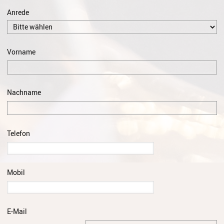
Gesang
Anrede
Instrumentenkarussell
Komposition
Vorname
Musikproduktion, DJing und
Recording
Nachname
Musiktheater - Stage
Coaching
Musiktheorie
Telefon
Musiktherapie
MuM - Musikunterricht für
Mobil
Menschen mit Behinderung
RockPopJazz
E-Mail
Schlaginstrumente