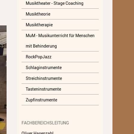
Musiktheater - Stage Coaching
Musiktheater - Stage
Musiktheorie
Coaching
Musiktherapie
Musiktheorie
MuM - Musikunterricht für Menschen
Musiktherapie
mit Behinderung
MuM - Musikunterricht für
RockPopJazz
Menschen mit Behinderung
Schlaginstrumente
RockPopJazz
Streichinstrumente
Schlaginstrumente
Tasteninstrumente
Streichinstrumente
Zupfinstrumente
Tasteninstrumente
Zupfinstrumente
FACHBEREICHSLEITUNG
Unsere Lehrkräfte
Oliver Hasenzahl