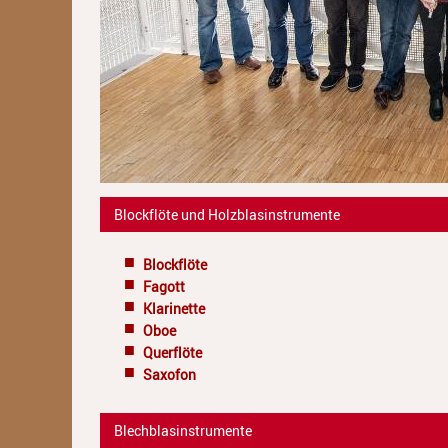
Blockflöte und Holzblasinstrumente
Blockflöte
Fagott
Klarinette
Oboe
Querflöte
Saxofon
Blechblasinstrumente