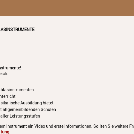
LASINSTRUMENTE
nstrumente!
eich.
chblasinstrumenten
terricht
usikalische Ausbildung bietet
it allgemeinbildenden Schulen
aller Leistungsstufen
dem Instrument ein Video und erste Informationen. Sollten Sie weitere F
itung
.