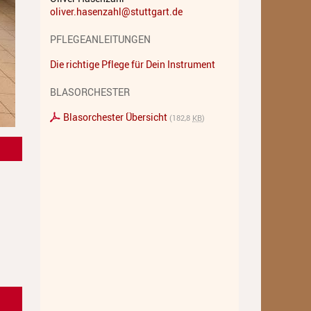
oliver.hasenzahl@stuttgart.de
Standorte
PFLEGEANLEITUNGEN
Ensembles
Die richtige Pflege für Dein Instrument
Talentförderung
BLASORCHESTER
Gebühren
Blasorchester Übersicht
(182,8
KB
)
Ermäßigungen
Fördermöglichkeiten
Mietinstrumente
Anmeldung
Abmeldung
Aktuelles
Veranstaltungen