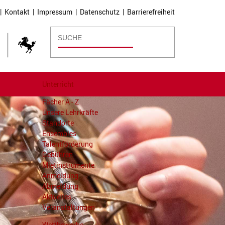
|
Kontakt
|
Impressum
|
Datenschutz
|
Barrierefreiheit
Unterricht
Fächer A - Z
Unsere Lehrkräfte
Standorte
Ensembles
Talentförderung
Gebühren
Mietinstrumente
Anmeldung
Abmeldung
Aktuelles
Veranstaltungen
Wettbewerbe