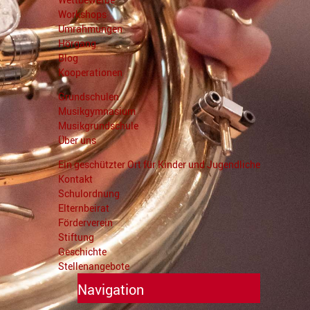
Workshops
Umrahmungen
Hörgang
Blog
Kooperationen
Grundschulen
Musikgymnasium
Musikgrundschule
Über uns
Ein geschützter Ort für Kinder und Jugendliche
Kontakt
Schulordnung
Elternbeirat
Förderverein
Stiftung
Geschichte
Stellenangebote
Navigation