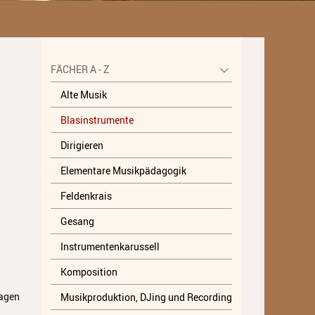
Unterricht
Fächer A - Z
FÄCHER A - Z
Alte Musik
Alte Musik
Blasinstrumente
Blasinstrumente
Dirigieren
Dirigieren
Elementare Musikpädagogik
Elementare Musikpädagogik
Feldenkrais
Feldenkrais
Gesang
Gesang
Instrumentenkarussell
Instrumentenkarussell
Komposition
Komposition
ragen
Musikproduktion, DJing und Recording
Musikproduktion, DJing und
Recording