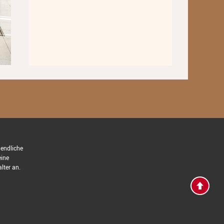
Kooperationen
Grundschulen
Musikgymnasium
Musikgrundschule
Über uns
Ein geschützter Ort für Kinder
und Jugendliche
Kontakt
gendliche
eine
Schulordnung
lter an.
Elternbeirat
Förderverein