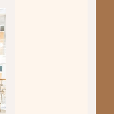
Barockorchester
Blockflötenworkshop ERTA-
Kongress
ETHNO
Umrahmungen
Hörgang
Blog
JuKO in Australien
Juso in Dänemark 2025
JuSO in Tschechien 2023
Spanienreise 2019
Japanreise 2019