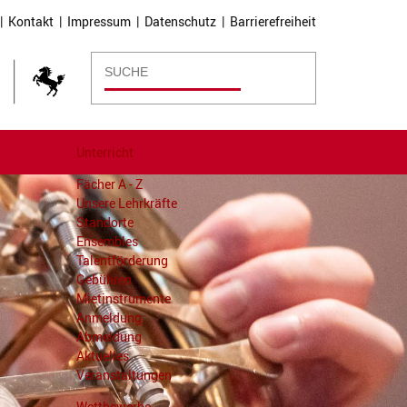
|
Kontakt
|
Impressum
|
Datenschutz
|
Barrierefreiheit
Unterricht
Fächer A - Z
Unsere Lehrkräfte
Standorte
Ensembles
Talentförderung
Gebühren
Mietinstrumente
Anmeldung
Abmeldung
Aktuelles
Veranstaltungen
Wettbewerbe