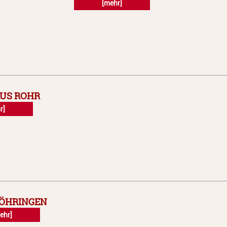
[mehr]
US ROHR
r]
ÖHRINGEN
ehr]