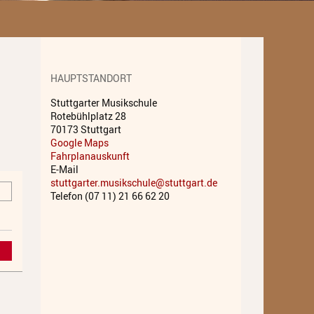
Unterricht
Fächer A - Z
Alte Musik
HAUPTSTANDORT
Stuttgarter Musikschule
Blasinstrumente
Rotebühlplatz 28
70173 Stuttgart
Dirigieren
Google Maps
Fahrplanauskunft
Elementare Musikpädagogik
E-Mail
stuttgarter.musikschule@stuttgart.de
Feldenkrais
Telefon (07 11) 21 66 62 20
Gesang
Instrumentenkarussell
Komposition
Musikproduktion, DJing und
Recording