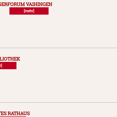
GERFORUM VAIHINGEN
[mehr]
BLIOTHEK
r]
TES RATHAUS