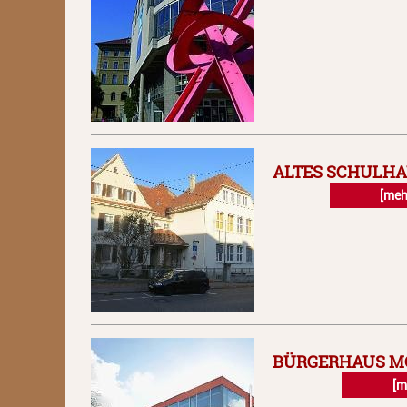
ALTES SCHULHA
[meh
BÜRGERHAUS M
[m