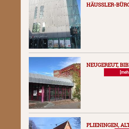
HÄUSSLER-BÜR
NEUGEREUT, BI
[meh
PLIENINGEN, AL