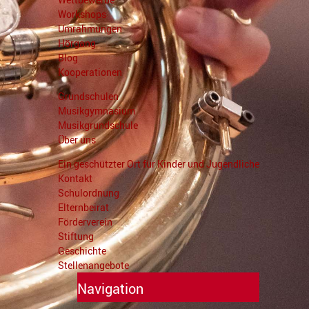
Workshops
Umrahmungen
Hörgang
Blog
Kooperationen
Grundschulen
Musikgymnasium
Musikgrundschule
Über uns
Ein geschützter Ort für Kinder und Jugendliche
Kontakt
Schulordnung
Elternbeirat
Förderverein
Stiftung
Geschichte
Stellenangebote
Navigation