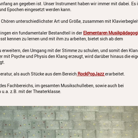
nfang an gegeben ist. Unser Instrument haben wir immer mit dabei. Es i
n und Epochen eingesetzt werden kann.
Chören unterschiedlichster Art und Größe, zusammen mit Klavierbeglei
Singen ein fundamentaler Bestandteil in der
Elementaren Musikpädagog
t kennen zu lernen und mit ihm zu arbeiten, bietet sich ab dem
u erweitern, den Umgang mit der Stimme zu schulen, und somit den Kla
r mit Psyche und Physis den Klang erzeugt, wird darüber hinaus die eig
gt.
eratur, als auch Stücke aus dem Bereich
RockPopJazz
erarbeitet.
en des Fachbereichs, im gesamten Musikschulleben, sowie auch bei
.a. z.B. mit der Theaterklasse.