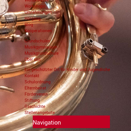
Workshops
Umrahmungen
Hörgang
Blog
Kooperationen
Grundschulen
Musikgymnasium
Musikgrundschule
Über uns
Ein geschützter Ort für Kinder und Jugendliche
Kontakt
Schulordnung
Elternbeirat
Förderverein
Stiftung
Geschichte
Stellenangebote
Navigation