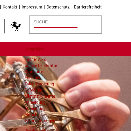
|
Kontakt
|
Impressum
|
Datenschutz
|
Barrierefreiheit
Unterricht
Fächer A - Z
Unsere Lehrkräfte
Standorte
Ensembles
Talentförderung
Gebühren
Mietinstrumente
Anmeldung
Abmeldung
Aktuelles
Veranstaltungen
Wettbewerbe