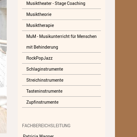
Musiktheater - Stage Coaching
Musiktheater - Stage
Musiktheorie
Coaching
Musiktherapie
Musiktheorie
MuM - Musikunterricht für Menschen
Musiktherapie
mit Behinderung
MuM - Musikunterricht für
RockPopJazz
Menschen mit Behinderung
Schlaginstrumente
RockPopJazz
Streichinstrumente
Schlaginstrumente
Tasteninstrumente
Streichinstrumente
Zupfinstrumente
Tasteninstrumente
Zupfinstrumente
FACHBEREICHSLEITUNG
Unsere Lehrkräfte
Patricia Wagner