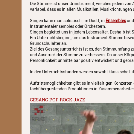
Die Stimme ist unser Urinstrument, welches jedem von A
variabel, dass es in allen Musikstilen, Musikrichtunge
Singen kann man solistisch, im Duett, in
Ensembles
und 
Instrumentalensembles oder Orchestern.
Singen begleitet uns in jedem Lebensalter. Deshalb ist 
Ein Unterrichtsbeginn
,
um das Instrument Stimme bewuss
Grundschulalter an.
Ziel des Gesangsunterrichts ist es, den Stimmumfang z
und Ausdruck der Stimme zu verbessern. Da unser Körpe
Persönlichkeit unmittelbar positiv entwickelt und geprä
In den Unterrichtsstunden werden sowohl klassische Lit
Auftrittsmöglichkeiten gibt es in vielfältigen Konzert
fachübergreifenden Produktionen in Zusammenarbeiten u
GESANG POP ROCK JAZZ