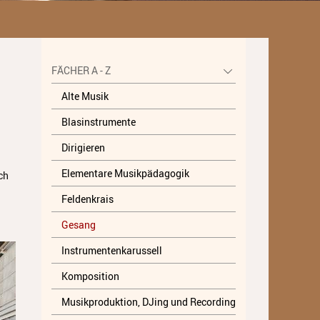
Unterricht
Fächer A - Z
FÄCHER A - Z
Alte Musik
Alte Musik
Blasinstrumente
Blasinstrumente
Dirigieren
Dirigieren
Elementare Musikpädagogik
Elementare Musikpädagogik
ch
Feldenkrais
Feldenkrais
Gesang
Gesang
Instrumentenkarussell
Instrumentenkarussell
Komposition
Komposition
Musikproduktion, DJing und Recording
Musikproduktion, DJing und
Recording