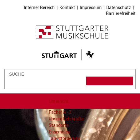
Interner Bereich
|
Kontakt
|
Impressum
|
Datenschutz
|
Barrierefreiheit
Unterricht
Fächer A - Z
Unsere Lehrkräfte
Standorte
Ensembles
Talentförderung