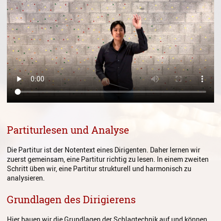
Gesang
Instrumentenkarussell
Komposition
Musikproduktion, DJing und
Recording
Musiktheater - Stage
Coaching
Musiktheorie
Partiturlesen und Analyse
Musiktherapie
Die Partitur ist der Notentext eines Dirigenten. Daher lernen wir
zuerst gemeinsam, eine Partitur richtig zu lesen. In einem zweiten
MuM - Musikunterricht für
Schritt üben wir, eine Partitur strukturell und harmonisch zu
Menschen mit Behinderung
analysieren.
RockPopJazz
Grundlagen des Dirigierens
Schlaginstrumente
Hier bauen wir die Grundlagen der Schlagtechnik auf und können