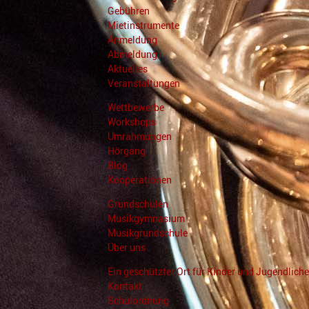
Gebühren
Mietinstrumente
Anmeldung
Abmeldung
Aktuelles
Veranstaltungen
Wettbewerbe
Workshops
Umrahmungen
Hörgang
Blog
Kooperationen
Grundschulen
Musikgymnasium
Musikgrundschule
Über uns
Ein geschützter Ort für Kinder und Jugendliche
Kontakt
Schulordnung