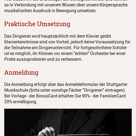
so in Verbindung mit unserem Wissen über unsere Körpersprache
Streichinstrumente
musikalischen Ausdruck in Bewegung umsetzen.
Tasteninstrumente
Praktische Umsetzung
Zupfinstrumente
Das Dirigieren wird hauptsächlich mit dem Klavier geübt.
Klavierkenntnisse sind von Vorteil, jedoch keine Voraussetzung für
Unsere Lehrkräfte
die Teilnahme am Dirigierunterricht. Für fortgeschrittene Schüler
ist es möglich, ihr Können vor einem "echten" Orchester bei einer
Standorte
Probe auszuprobieren und zu verbessern.
Ensembles
Anmeldung
Talentförderung
Die Anmeldung erfolgt über das Anmeldeformular der Stuttgarter
Musikschule (bitte unter sonstige Fächer "Dirigieren" eintragen).
Gebühren
Bei Vorlage - der BonusCard erhalten Sie 90% - der FamilienCard
20% ermäßigung.
Ermäßigungen
Fördermöglichkeiten
Mietinstrumente