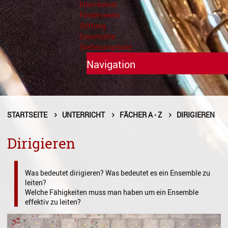
Elternbeirat
Förderverein
Stiftung
Geschichte
Stellenangebote
Navigation
Unterricht
Fächer A - Z
STARTSEITE
UNTERRICHT
FÄCHER A - Z
DIRIGIEREN
Alte Musik
Dirigieren
Blasinstrumente
Was bedeutet dirigieren? Was bedeutet es ein Ensemble zu
Dirigieren
leiten?
Welche Fähigkeiten muss man haben um ein Ensemble
Elementare Musikpädagogik
effektiv zu leiten?
Feldenkrais