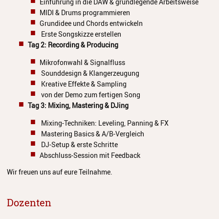
Einführung in die DAW & grundlegende Arbeitsweise
Juso in Dänemark 2025
MIDI & Drums programmieren
Grundidee und Chords entwickeln
JuSO in Tschechien 2023
Erste Songskizze erstellen
Tag 2: Recording & Producing
Spanienreise 2019
Mikrofonwahl & Signalfluss
Japanreise 2019
Sounddesign & Klangerzeugung
Kreative Effekte & Sampling
Kooperationen
von der Demo zum fertigen Song
Grundschulen
Tag 3: Mixing, Mastering & DJing
Mixing-Techniken: Leveling, Panning & FX
Musikgymnasium
Mastering Basics & A/B-Vergleich
DJ-Setup & erste Schritte
Musikgrundschule
Abschluss-Session mit Feedback
Über uns
Wir freuen uns auf eure Teilnahme.
Ein geschützter Ort für Kinder
und Jugendliche
Dozenten
Kontakt