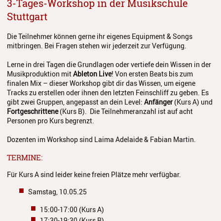
3-Tages-Workshop in der Musikschule
Streichinstrumente
Stuttgart
Tasteninstrumente
Die Teilnehmer können gerne ihr eigenes Equipment & Songs
mitbringen. Bei Fragen stehen wir jederzeit zur Verfügung.
Zupfinstrumente
Lerne in drei Tagen die Grundlagen oder vertiefe dein Wissen in der
Unsere Lehrkräfte
Musikproduktion mit
Ableton Live
! Von ersten Beats bis zum
finalen Mix – dieser Workshop gibt dir das Wissen, um eigene
Standorte
Tracks zu erstellen oder ihnen den letzten Feinschliff zu geben. Es
gibt zwei Gruppen, angepasst an dein Level:
Anfä
nger
(Kurs A) und
Ensembles
Fortgeschrittene
(Kurs B). Die Teilnehmeranzahl ist auf acht
Personen pro Kurs begrenzt.
Talentförderung
Dozenten im Workshop sind Laima Adelaide & Fabian Martin.
Gebühren
TERMINE:
Ermäßigungen
Für Kurs A sind leider keine freien Plätze mehr verfügbar.
Fördermöglichkeiten
Samstag, 10.05.25
15:00-17:00 (Kurs A)
Mietinstrumente
17:30-19:30 (Kurs B)