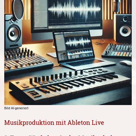
Gesang
Instrumentenkarussell
Komposition
Musikproduktion, DJing und
Recording
Musiktheater - Stage
Coaching
Musiktheorie
Musiktherapie
MuM - Musikunterricht für
Menschen mit Behinderung
Bild AI-generiert
RockPopJazz
Musikproduktion mit Ableton Live
Schlaginstrumente