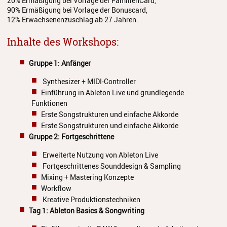
20% Ermäßigung bei Vorlage der FamilienCard,
90% Ermäßigung bei Vorlage der Bonuscard,
Jazz Workshop 2024
12% Erwachsenenzuschlag ab 27 Jahren.
Musikproduktion, DJing und
Inhalte des Workshops:
Recoring Workshop
Jazz Workshop 2023
Gruppe 1: Anfä
nger
Barockorchester
Synthesizer + MIDI-Controller
Einführung in Ableton Live und grundlegende
Blockflötenworkshop ERTA-
Funktionen
Kongress
Erste Songstrukturen und einfache Akkorde
Erste Songstrukturen und einfache Akkorde
ETHNO
Gruppe 2: Fortgeschrittene
Umrahmungen
Erweiterte Nutzung von Ableton Live
Fortgeschrittenes Sounddesign & Sampling
Hörgang
Mixing + Mastering Konzepte
Workflow
Blog
Kreative Produktionstechniken
Tag 1: Ableton Basics & Songwriting
JuKO in Australien