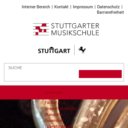
Interner Bereich
|
Kontakt
|
Impressum
|
Datenschutz
|
Barrierefreiheit
Unterricht
Fächer A - Z
Unsere Lehrkräfte
Standorte
Ensembles
Talentförderung