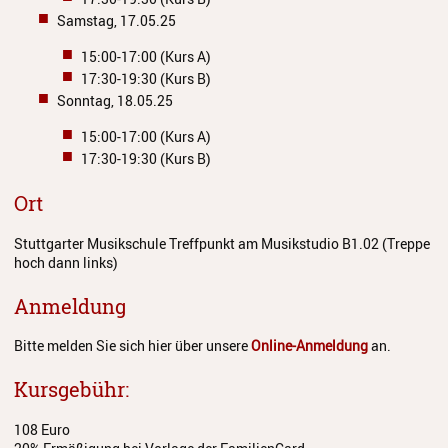
Anmeldung
Samstag, 17.05.25
15:00-17:00 (Kurs A)
Abmeldung
17:30-19:30 (Kurs B)
Sonntag, 18.05.25
Aktuelles
15:00-17:00 (Kurs A)
Veranstaltungen
17:30-19:30 (Kurs B)
Wettbewerbe
Ort
Workshops
Stuttgarter Musikschule Treffpunkt am Musikstudio B1.02 (Treppe
hoch dann links)
Musikproduktion 2026
Anmeldung
Jazz Workshop 2026
Bitte melden Sie sich hier über unsere
Online-Anmeldung
an.
Familien Orchester Projekt
Kursgebühr:
Jazz Workshop 2025
108 Euro
Musikproduktion 2025