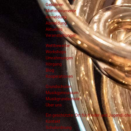
Gebühren
Mietinstrumente
Anmeldung
Abmeldung
Aktuelles
Veranstaltungen
Wettbewerbe
Workshops
Umrahmungen
Hörgang
Blog
Kooperationen
Grundschulen
Musikgymnasium
Musikgrundschule
Über uns
Ein geschützter Ort für Kinder und Jugendliche
Kontakt
Schulordnung