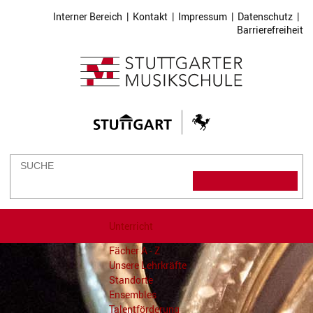
Interner Bereich
|
Kontakt
|
Impressum
|
Datenschutz
|
Barrierefreiheit
Unterricht
Fächer A - Z
Unsere Lehrkräfte
Standorte
Ensembles
Talentförderung