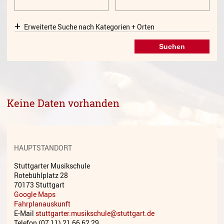
Gesang
Erweiterte Suche nach Kategorien + Orten
Instrumentenkarussell
Komposition
Musikproduktion, DJing und
Recording
Musiktheater - Stage
Keine Daten vorhanden
Coaching
Musiktheorie
Musiktherapie
HAUPTSTANDORT
MuM - Musikunterricht für
Stuttgarter Musikschule
Menschen mit Behinderung
Rotebühlplatz 28
70173 Stuttgart
RockPopJazz
Google Maps
Fahrplanauskunft
E-Mail
stuttgarter.musikschule@stuttgart.de
Schlaginstrumente
Telefon (07 11) 21 66 62 29