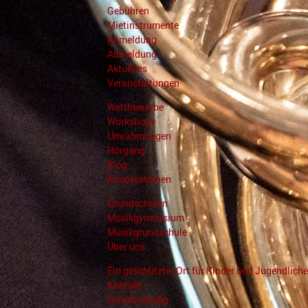
Gebühren
Mietinstrumente
Anmeldung
Abmeldung
Aktuelles
Veranstaltungen
Wettbewerbe
Workshops
Umrahmungen
Hörgang
Blog
Kooperationen
Grundschulen
Musikgymnasium
Musikgrundschule
Über uns
Ein geschützter Ort für Kinder und Jugendliche
Kontakt
Schulordnung