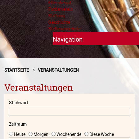
Elternbeirat
Förderverein
Stiftung
Geschichte
Stellenangebote
Navigation
Unterricht
Fächer A - Z
STARTSEITE
VERANSTALTUNGEN
Alte Musik
Veranstaltungen
Blasinstrumente
Stichwort
Dirigieren
Elementare Musikpädagogik
Zeitraum
Feldenkrais
Heute
Morgen
Wochenende
Diese Woche