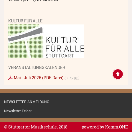
Streichinstrumente
Tasteninstrumente
KULTUR FÜR ALLE
Zupfinstrumente
Unsere Lehrkräfte
Standorte
Ensembles
VERANSTALTUNGSKALENDER
Talentförderung
Mai - Juli 2026 (PDF-Datei)
(357,2
KB
)
Gebühren
Ermäßigungen
NEWSLETTER ANMELDUNG
Newsletter Felder
Fördermöglichkeiten
Mietinstrumente
© Stuttgarter Musikschule, 2018
powered by
Komm.ONE