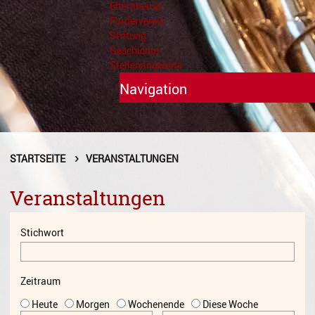
Elternbeirat
Förderverein
Stiftung
Geschichte
Stellenangebote
Navigation
Unterricht
Fächer A - Z
STARTSEITE
VERANSTALTUNGEN
Alte Musik
Veranstaltungen
Blasinstrumente
Stichwort
Dirigieren
Elementare Musikpädagogik
Zeitraum
Feldenkrais
Heute
Morgen
Wochenende
Diese Woche