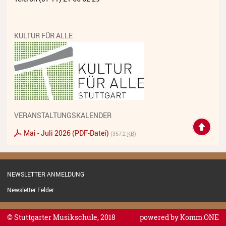
Streichinstrumente
Tasteninstrumente
KULTUR FÜR ALLE
Zupfinstrumente
Unsere Lehrkräfte
Standorte
Ensembles
VERANSTALTUNGSKALENDER
Talentförderung
Mai - Juli 2026 (PDF-Datei)
(357,2
KB
)
Gebühren
Ermäßigungen
NEWSLETTER ANMELDUNG
Newsletter Felder
Fördermöglichkeiten
Mietinstrumente
© Stuttgarter Musikschule, 2018
powered by
Komm.ONE