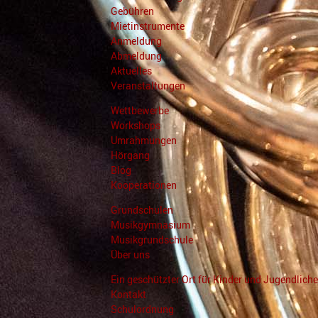
Gebühren
Mietinstrumente
Anmeldung
Abmeldung
Aktuelles
Veranstaltungen
Wettbewerbe
Workshops
Umrahmungen
Hörgang
Blog
Kooperationen
Grundschulen
Musikgymnasium
Musikgrundschule
Über uns
Ein geschützter Ort für Kinder und Jugendliche
Kontakt
Schulordnung