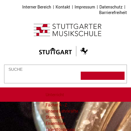
Interner Bereich
|
Kontakt
|
Impressum
|
Datenschutz
|
Barrierefreiheit
Unterricht
Fächer A - Z
Unsere Lehrkräfte
Standorte
Ensembles
Talentförderung