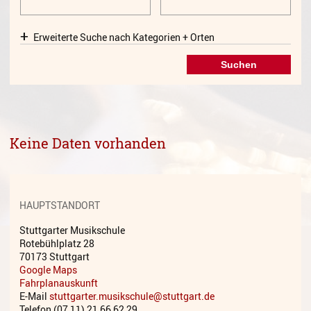
Gesang
Erweiterte Suche nach Kategorien + Orten
Instrumentenkarussell
Komposition
Musikproduktion, DJing und
Recording
Musiktheater - Stage
Keine Daten vorhanden
Coaching
Musiktheorie
Musiktherapie
HAUPTSTANDORT
MuM - Musikunterricht für
Stuttgarter Musikschule
Menschen mit Behinderung
Rotebühlplatz 28
70173 Stuttgart
RockPopJazz
Google Maps
Fahrplanauskunft
E-Mail
stuttgarter.musikschule@stuttgart.de
Schlaginstrumente
Telefon (07 11) 21 66 62 29