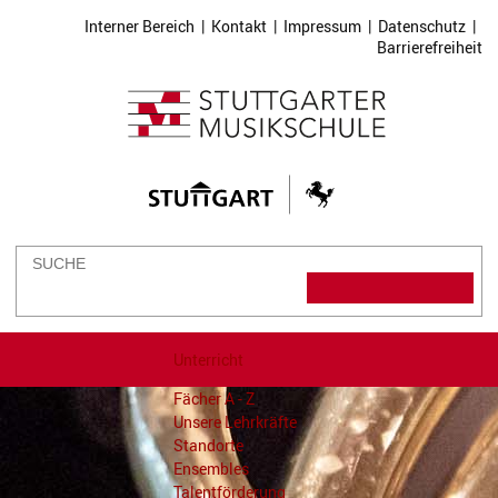
Interner Bereich
|
Kontakt
|
Impressum
|
Datenschutz
|
Barrierefreiheit
Unterricht
Fächer A - Z
Unsere Lehrkräfte
Standorte
Ensembles
Talentförderung