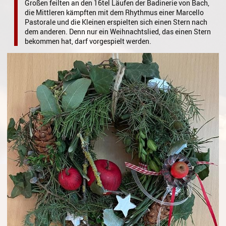
Großen feilten an den 16tel Läufen der Badinerie von Bach,
Gesang
die Mittleren kämpften mit dem Rhythmus einer Marcello
Pastorale und die Kleinen erspielten sich einen Stern nach
Instrumentenkarussell
dem anderen. Denn nur ein Weihnachtslied, das einen Stern
bekommen hat, darf vorgespielt werden.
Komposition
Musikproduktion, DJing und
Recording
Musiktheater - Stage
Coaching
Musiktheorie
Musiktherapie
MuM - Musikunterricht für
Menschen mit Behinderung
RockPopJazz
Schlaginstrumente