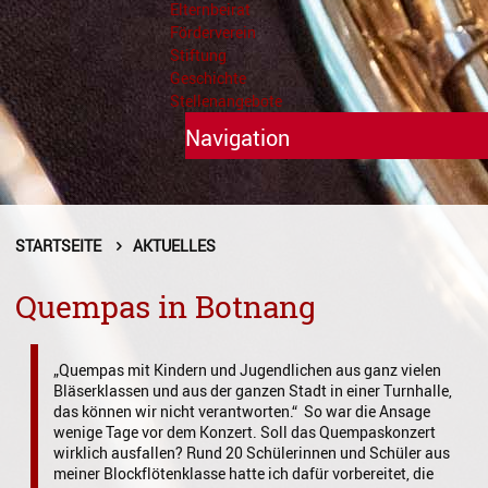
Elternbeirat
Förderverein
Stiftung
Geschichte
Stellenangebote
Navigation
Unterricht
Fächer A - Z
STARTSEITE
AKTUELLES
Alte Musik
Quempas in Botnang
Blasinstrumente
„Quempas mit Kindern und Jugendlichen aus ganz vielen
Dirigieren
Bläserklassen und aus der ganzen Stadt in einer Turnhalle,
das können wir nicht verantworten.“ So war die Ansage
Elementare Musikpädagogik
wenige Tage vor dem Konzert. Soll das Quempaskonzert
wirklich ausfallen? Rund 20 Schülerinnen und Schüler aus
Feldenkrais
meiner Blockflötenklasse hatte ich dafür vorbereitet, die