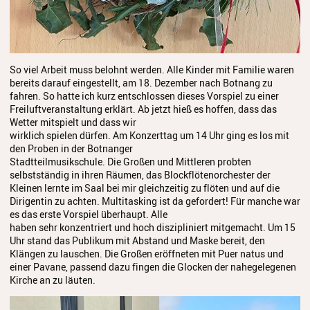
Streichinstrumente
Tasteninstrumente
Zupfinstrumente
So viel Arbeit muss belohnt werden. Alle Kinder mit Familie waren
bereits darauf eingestellt, am 18. Dezember nach Botnang zu
Unsere Lehrkräfte
fahren. So hatte ich kurz entschlossen dieses Vorspiel zu einer
Freiluftveranstaltung erklärt. Ab jetzt hieß es hoffen, dass das
Wetter mitspielt und dass wir
Standorte
wirklich spielen dürfen. Am Konzerttag um 14 Uhr ging es los mit
den Proben in der Botnanger
Ensembles
Stadtteilmusikschule. Die Großen und Mittleren probten
selbstständig in ihren Räumen, das Blockflötenorchester der
Talentförderung
Kleinen lernte im Saal bei mir gleichzeitig zu flöten und auf die
Dirigentin zu achten. Multitasking ist da gefordert! Für manche war
Gebühren
es das erste Vorspiel überhaupt. Alle
haben sehr konzentriert und hoch diszipliniert mitgemacht. Um 15
Ermäßigungen
Uhr stand das Publikum mit Abstand und Maske bereit, den
Klängen zu lauschen. Die Großen eröffneten mit Puer natus und
Fördermöglichkeiten
einer Pavane, passend dazu fingen die Glocken der nahegelegenen
Kirche an zu läuten.
Mietinstrumente