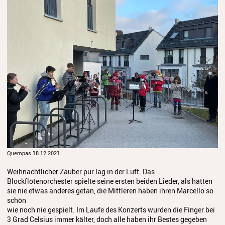
Anmeldung
Abmeldung
Aktuelles
Veranstaltungen
Wettbewerbe
Workshops
Musikproduktion 2026
Quempas 18.12.2021
Jazz Workshop 2026
Weihnachtlicher Zauber pur lag in der Luft. Das
Familien Orchester Projekt
Blockflötenorchester spielte seine ersten beiden Lieder, als hätten
sie nie etwas anderes getan, die Mittleren haben ihren Marcello so
Jazz Workshop 2025
schön
wie noch nie gespielt. Im Laufe des Konzerts wurden die Finger bei
Musikproduktion 2025
3 Grad Celsius immer kälter, doch alle haben ihr Bestes gegeben