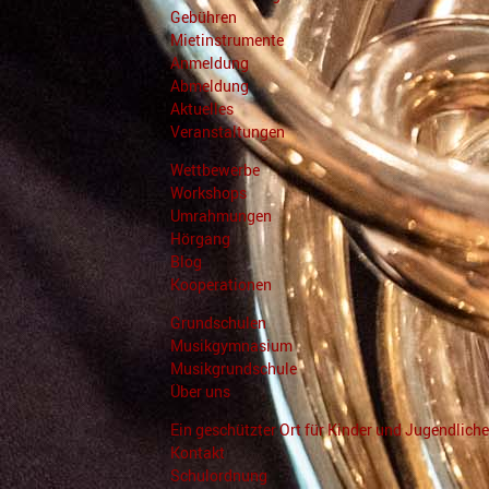
Gebühren
Mietinstrumente
Anmeldung
Abmeldung
Aktuelles
Veranstaltungen
Wettbewerbe
Workshops
Umrahmungen
Hörgang
Blog
Kooperationen
Grundschulen
Musikgymnasium
Musikgrundschule
Über uns
Ein geschützter Ort für Kinder und Jugendliche
Kontakt
Schulordnung