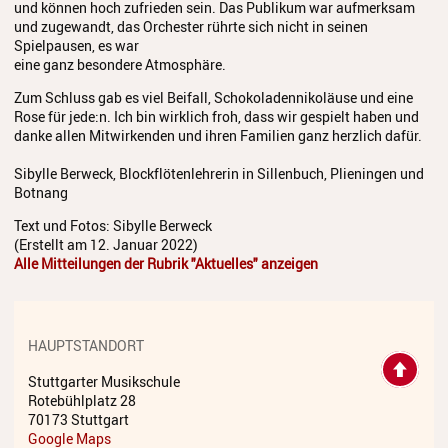
und können hoch zufrieden sein. Das Publikum war aufmerksam
Jazz Workshop 2024
und zugewandt, das Orchester rührte sich nicht in seinen
Spielpausen, es war
Musikproduktion, DJing und
eine ganz besondere Atmosphäre.
Recoring Workshop
Zum Schluss gab es viel Beifall, Schokoladennikoläuse und eine
Rose für jede:n. Ich bin wirklich froh, dass wir gespielt haben und
Jazz Workshop 2023
danke allen Mitwirkenden und ihren Familien ganz herzlich dafür.
Barockorchester
Sibylle Berweck, Blockflötenlehrerin in Sillenbuch, Plieningen und
Botnang
Blockflötenworkshop ERTA-
Kongress
Text und Fotos: Sibylle Berweck
(Erstellt am 12. Januar 2022)
ETHNO
Alle Mitteilungen der Rubrik "Aktuelles" anzeigen
Umrahmungen
Hörgang
HAUPTSTANDORT
Blog
Stuttgarter Musikschule
Rotebühlplatz 28
70173 Stuttgart
JuKO in Australien
Google Maps