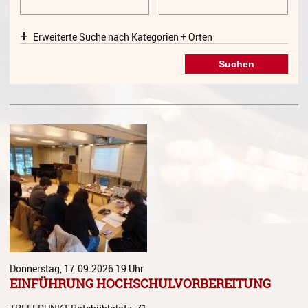
Gesang
Erweiterte Suche nach Kategorien + Orten
Instrumentenkarussell
Komposition
Musikproduktion, DJing und
Recording
Musiktheater - Stage
Coaching
Musiktheorie
Musiktherapie
MuM - Musikunterricht für
Menschen mit Behinderung
RockPopJazz
Donnerstag, 17.09.2026
19 Uhr
EINFÜHRUNG HOCHSCHULVORBEREITUNG
Schlaginstrumente