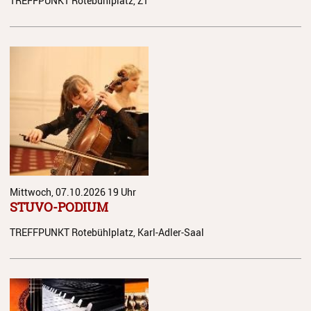
TREFFPUNKT Rotebühlplatz, Z1
Streichinstrumente
Tasteninstrumente
Zupfinstrumente
Unsere Lehrkräfte
Standorte
Ensembles
Talentförderung
Mittwoch, 07.10.2026
19 Uhr
STUVO-PODIUM
Gebühren
TREFFPUNKT Rotebühlplatz, Karl-Adler-Saal
Ermäßigungen
Fördermöglichkeiten
Mietinstrumente