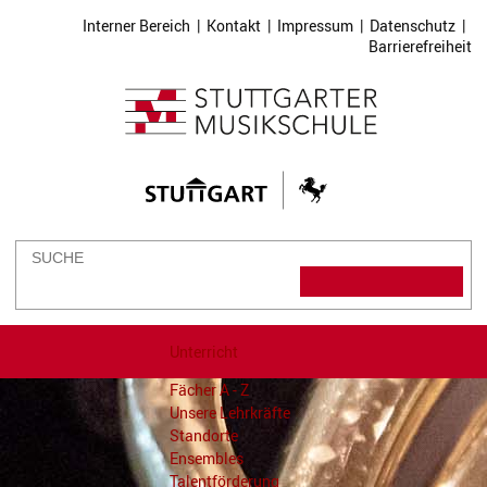
Interner Bereich
|
Kontakt
|
Impressum
|
Datenschutz
|
Barrierefreiheit
Unterricht
Fächer A - Z
Unsere Lehrkräfte
Standorte
Ensembles
Talentförderung