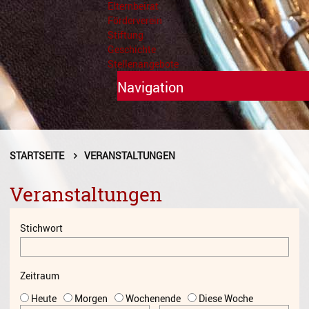
Elternbeirat
Förderverein
Stiftung
Geschichte
Stellenangebote
Navigation
Unterricht
Fächer A - Z
STARTSEITE
VERANSTALTUNGEN
Alte Musik
Veranstaltungen
Blasinstrumente
Stichwort
Dirigieren
Elementare Musikpädagogik
Zeitraum
Feldenkrais
Heute
Morgen
Wochenende
Diese Woche