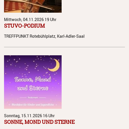
Jazz Workshop 2024
Musikproduktion, DJing und
Mittwoch, 04.11.2026
19 Uhr
Recoring Workshop
STUVO-PODIUM
Jazz Workshop 2023
TREFFPUNKT Rotebühlplatz, Karl-Adler-Saal
Barockorchester
Blockflötenworkshop ERTA-
Kongress
ETHNO
Umrahmungen
Hörgang
Blog
Sonntag, 15.11.2026
16 Uhr
SONNE, MOND UND STERNE
JuKO in Australien