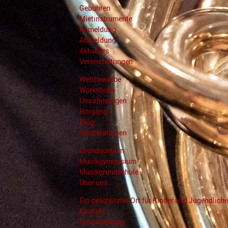
Gebühren
Mietinstrumente
Anmeldung
Abmeldung
Aktuelles
Veranstaltungen
Wettbewerbe
Workshops
Umrahmungen
Hörgang
Blog
Kooperationen
Grundschulen
Musikgymnasium
Musikgrundschule
Über uns
Ein geschützter Ort für Kinder und Jugendliche
Kontakt
Schulordnung