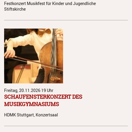
Festkonzert Musikfest für Kinder und Jugendliche
Juso in Dänemark 2025
Stiftskirche
JuSO in Tschechien 2023
Spanienreise 2019
Japanreise 2019
Kooperationen
Grundschulen
Musikgymnasium
Musikgrundschule
Freitag, 20.11.2026
19 Uhr
SCHAUFENSTERKONZERT DES
Über uns
MUSIKGYMNASIUMS
Ein geschützter Ort für Kinder
HDMK Stuttgart, Konzertsaal
und Jugendliche
Kontakt