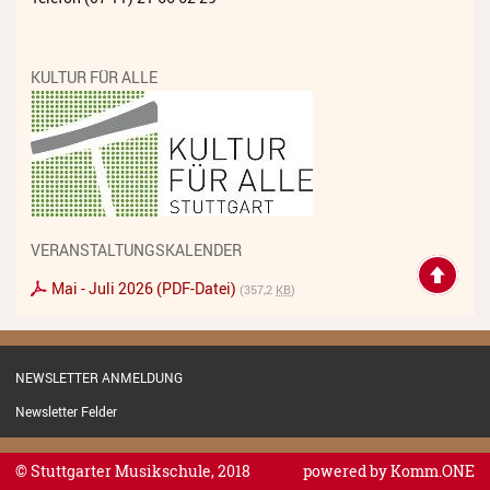
Streichinstrumente
Tasteninstrumente
KULTUR FÜR ALLE
Zupfinstrumente
Unsere Lehrkräfte
Standorte
Ensembles
VERANSTALTUNGSKALENDER
Talentförderung
Mai - Juli 2026 (PDF-Datei)
(357,2
KB
)
Gebühren
Ermäßigungen
NEWSLETTER ANMELDUNG
Newsletter Felder
Fördermöglichkeiten
Mietinstrumente
© Stuttgarter Musikschule, 2018
powered by
Komm.ONE