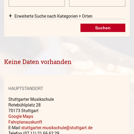
Gesang
Erweiterte Suche nach Kategorien + Orten
Instrumentenkarussell
Komposition
Musikproduktion, DJing und
Recording
Musiktheater - Stage
Keine Daten vorhanden
Coaching
Musiktheorie
Musiktherapie
HAUPTSTANDORT
MuM - Musikunterricht für
Stuttgarter Musikschule
Menschen mit Behinderung
Rotebühlplatz 28
70173 Stuttgart
RockPopJazz
Google Maps
Fahrplanauskunft
E-Mail
stuttgarter.musikschule@stuttgart.de
Schlaginstrumente
Telefon (07 11) 21 66 62 29