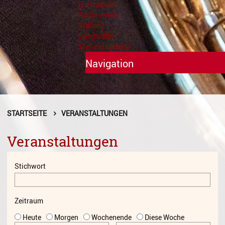
Elternbeirat
Förderverein
Stiftung
Geschichte
Stellenangebote
Navigation
Unterricht
Fächer A - Z
STARTSEITE
VERANSTALTUNGEN
Alte Musik
Veranstaltungen
Blasinstrumente
Stichwort
Dirigieren
Elementare Musikpädagogik
Zeitraum
Feldenkrais
Heute
Morgen
Wochenende
Diese Woche