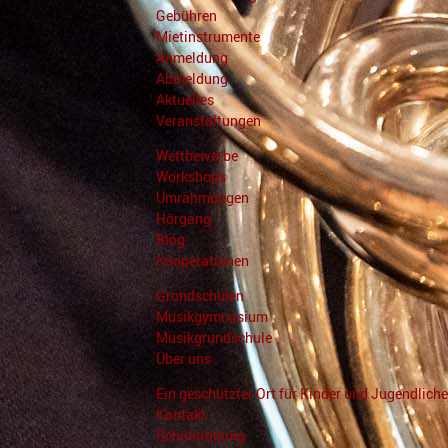
Gebühren
Mietinstrumente
Anmeldung
Abmeldung
Aktuelles
Veranstaltungen
Wettbewerbe
Workshops
Umrahmungen
Hörgang
Blog
Kooperationen
Grundschulen
Musikgymnasium
Musikgrundschule
Über uns
Ein geschützter Ort für Kinder und Jugendliche
Kontakt
Schulordnung