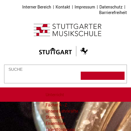
Interner Bereich
|
Kontakt
|
Impressum
|
Datenschutz
|
Barrierefreiheit
Unterricht
Fächer A - Z
Unsere Lehrkräfte
Standorte
Ensembles
Talentförderung