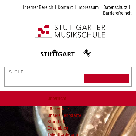
Interner Bereich
|
Kontakt
|
Impressum
|
Datenschutz
|
Barrierefreiheit
Unterricht
Fächer A - Z
Unsere Lehrkräfte
Standorte
Ensembles
Talentförderung