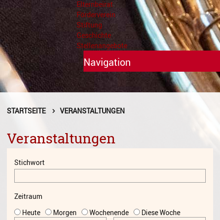
Elternbeirat
Förderverein
Stiftung
Geschichte
Stellenangebote
Navigation
Unterricht
Fächer A - Z
STARTSEITE
VERANSTALTUNGEN
Alte Musik
Veranstaltungen
Blasinstrumente
Stichwort
Dirigieren
Elementare Musikpädagogik
Zeitraum
Feldenkrais
Heute
Morgen
Wochenende
Diese Woche