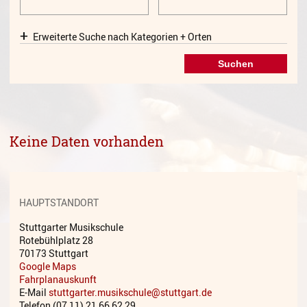
Gesang
Erweiterte Suche nach Kategorien + Orten
Instrumentenkarussell
Komposition
Musikproduktion, DJing und
Recording
Musiktheater - Stage
Keine Daten vorhanden
Coaching
Musiktheorie
Musiktherapie
HAUPTSTANDORT
MuM - Musikunterricht für
Stuttgarter Musikschule
Menschen mit Behinderung
Rotebühlplatz 28
70173 Stuttgart
RockPopJazz
Google Maps
Fahrplanauskunft
E-Mail
stuttgarter.musikschule@stuttgart.de
Schlaginstrumente
Telefon (07 11) 21 66 62 29