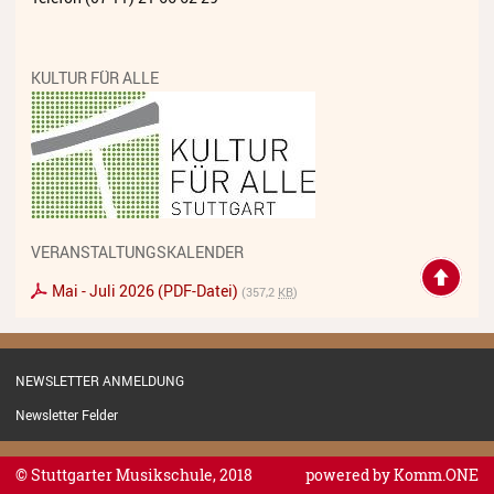
Streichinstrumente
Tasteninstrumente
KULTUR FÜR ALLE
Zupfinstrumente
Unsere Lehrkräfte
Standorte
Ensembles
VERANSTALTUNGSKALENDER
Talentförderung
Mai - Juli 2026 (PDF-Datei)
(357,2
KB
)
Gebühren
Ermäßigungen
NEWSLETTER ANMELDUNG
Newsletter Felder
Fördermöglichkeiten
Mietinstrumente
© Stuttgarter Musikschule, 2018
powered by
Komm.ONE