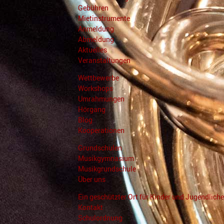
Gebühren
Mietinstrumente
Anmeldung
Abmeldung
Aktuelles
Veranstaltungen
Wettbewerbe
Workshops
Umrahmungen
Hörgang
Blog
Kooperationen
Grundschulen
Musikgymnasium
Musikgrundschule
Über uns
Ein geschützter Ort für Kinder und Jugendliche
Kontakt
Schulordnung