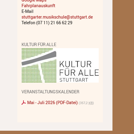
Fahrplanauskunft
Musiktheater - Stage
E-Mail
Coaching
stuttgarter.musikschule@stuttgart.de
Telefon (07 11) 21 66 62 29
Musiktheorie
Musiktherapie
KULTUR FÜR ALLE
MuM - Musikunterricht für
Menschen mit Behinderung
RockPopJazz
Schlaginstrumente
VERANSTALTUNGSKALENDER
Streichinstrumente
Mai - Juli 2026 (PDF-Datei)
(357,2
KB
)
Tasteninstrumente
Zupfinstrumente
Unsere Lehrkräfte