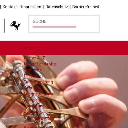
|
Kontakt
|
Impressum
|
Datenschutz
|
Barrierefreiheit
Unterricht
Fächer A - Z
Unsere Lehrkräfte
Standorte
Ensembles
Talentförderung
Gebühren
Mietinstrumente
Anmeldung
Abmeldung
Aktuelles
Veranstaltungen
Wettbewerbe