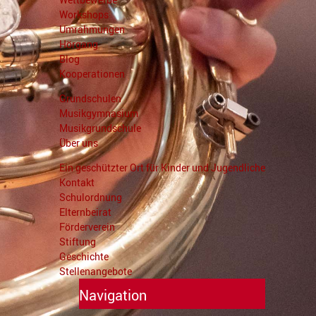
Workshops
Umrahmungen
Hörgang
Blog
Kooperationen
Grundschulen
Musikgymnasium
Musikgrundschule
Über uns
Ein geschützter Ort für Kinder und Jugendliche
Kontakt
Schulordnung
Elternbeirat
Förderverein
Stiftung
Geschichte
Stellenangebote
Navigation