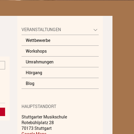
Unterricht
Fächer A - Z
VERANSTALTUNGEN
Alte Musik
Wettbewerbe
Blasinstrumente
Workshops
Dirigieren
Umrahmungen
Elementare Musikpädagogik
Hörgang
Feldenkrais
Blog
Gesang
Instrumentenkarussell
HAUPTSTANDORT
Komposition
Stuttgarter Musikschule
Rotebühlplatz 28
Musikproduktion, DJing und
70173 Stuttgart
Recording
Google Maps