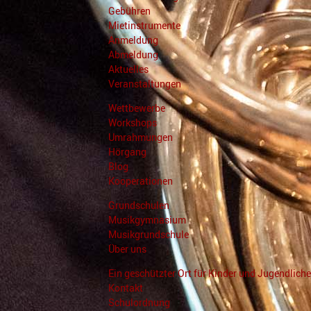
Gebühren
Mietinstrumente
Anmeldung
Abmeldung
Aktuelles
Veranstaltungen
Wettbewerbe
Workshops
Umrahmungen
Hörgang
Blog
Kooperationen
Grundschulen
Musikgymnasium
Musikgrundschule
Über uns
Ein geschützter Ort für Kinder und Jugendliche
Kontakt
Schulordnung