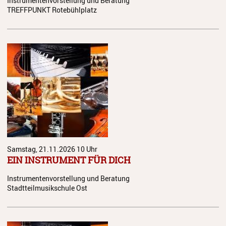
Instrumentenvorstellung und Beratung
Streichinstrumente
TREFFPUNKT Rotebühlplatz
Tasteninstrumente
Zupfinstrumente
Unsere Lehrkräfte
Standorte
Ensembles
Talentförderung
Samstag, 21.11.2026
10 Uhr
Gebühren
EIN INSTRUMENT FÜR DICH
Ermäßigungen
Instrumentenvorstellung und Beratung
Stadtteilmusikschule Ost
Fördermöglichkeiten
Mietinstrumente