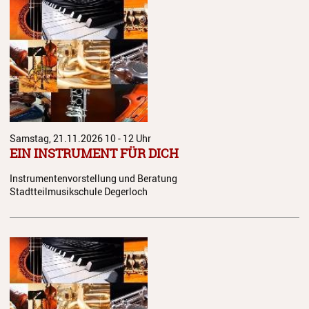
Anmeldung
Abmeldung
Aktuelles
Veranstaltungen
Wettbewerbe
Samstag, 21.11.2026
10 - 12 Uhr
EIN INSTRUMENT FÜR DICH
Workshops
Instrumentenvorstellung und Beratung
Musikproduktion 2026
Stadtteilmusikschule Degerloch
Jazz Workshop 2026
Familien Orchester Projekt
Jazz Workshop 2025
Musikproduktion 2025