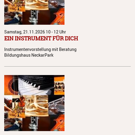
Jazz Workshop 2024
Musikproduktion, DJing und
Recoring Workshop
Samstag, 21.11.2026
10 - 12 Uhr
Jazz Workshop 2023
EIN INSTRUMENT FÜR DICH
Barockorchester
Instrumentenvorstellung mit Beratung
Bildungshaus NeckarPark
Blockflötenworkshop ERTA-
Kongress
ETHNO
Umrahmungen
Hörgang
Blog
JuKO in Australien