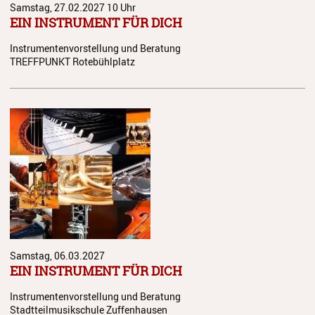
Samstag, 27.02.2027
10 Uhr
Juso in Dänemark 2025
EIN INSTRUMENT FÜR DICH
JuSO in Tschechien 2023
Instrumentenvorstellung und Beratung
TREFFPUNKT Rotebühlplatz
Spanienreise 2019
Japanreise 2019
Kooperationen
Grundschulen
Musikgymnasium
Musikgrundschule
Über uns
Samstag, 06.03.2027
EIN INSTRUMENT FÜR DICH
Ein geschützter Ort für Kinder
und Jugendliche
Instrumentenvorstellung und Beratung
Stadtteilmusikschule Zuffenhausen
Kontakt