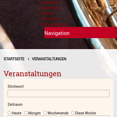
Elternbeirat
Förderverein
Stiftung
Geschichte
Stellenangebote
Navigation
Unterricht
Fächer A - Z
STARTSEITE
VERANSTALTUNGEN
Alte Musik
Veranstaltungen
Blasinstrumente
Stichwort
Dirigieren
Elementare Musikpädagogik
Zeitraum
Feldenkrais
Heute
Morgen
Wochenende
Diese Woche