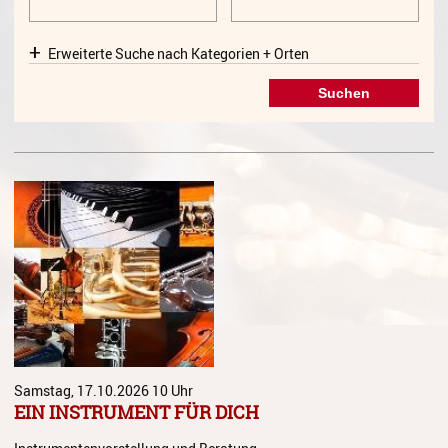
Gesang
Erweiterte Suche nach Kategorien + Orten
Instrumentenkarussell
Komposition
Musikproduktion, DJing und
Recording
Musiktheater - Stage
Coaching
Musiktheorie
Musiktherapie
MuM - Musikunterricht für
Menschen mit Behinderung
RockPopJazz
Samstag, 17.10.2026
10 Uhr
EIN INSTRUMENT FÜR DICH
Schlaginstrumente