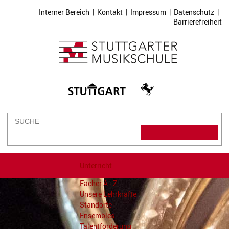
Interner Bereich
|
Kontakt
|
Impressum
|
Datenschutz
|
Barrierefreiheit
Unterricht
Fächer A - Z
Unsere Lehrkräfte
Standorte
Ensembles
Talentförderung