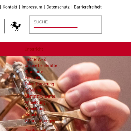
|
Kontakt
|
Impressum
|
Datenschutz
|
Barrierefreiheit
Unterricht
Fächer A - Z
Unsere Lehrkräfte
Standorte
Ensembles
Talentförderung
Gebühren
Mietinstrumente
Anmeldung
Abmeldung
Aktuelles
Veranstaltungen
Wettbewerbe