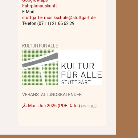
Fahrplanauskunft
Musiktheater - Stage
E-Mail
Coaching
stuttgarter.musikschule@stuttgart.de
Telefon (07 11) 21 66 62 29
Musiktheorie
Musiktherapie
KULTUR FÜR ALLE
MuM - Musikunterricht für
Menschen mit Behinderung
RockPopJazz
Schlaginstrumente
VERANSTALTUNGSKALENDER
Streichinstrumente
Mai - Juli 2026 (PDF-Datei)
(357,2
KB
)
Tasteninstrumente
Zupfinstrumente
Unsere Lehrkräfte