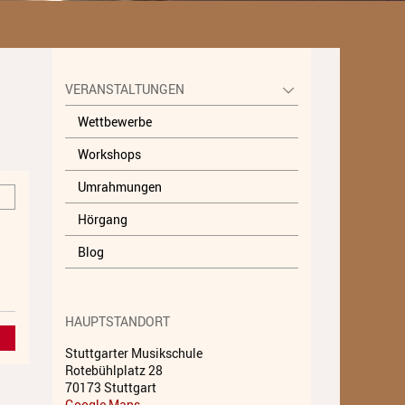
Unterricht
Fächer A - Z
VERANSTALTUNGEN
Alte Musik
Wettbewerbe
Blasinstrumente
Workshops
Dirigieren
Umrahmungen
Elementare Musikpädagogik
Hörgang
Feldenkrais
Blog
Gesang
Instrumentenkarussell
HAUPTSTANDORT
Komposition
Stuttgarter Musikschule
Rotebühlplatz 28
Musikproduktion, DJing und
70173 Stuttgart
Recording
Google Maps