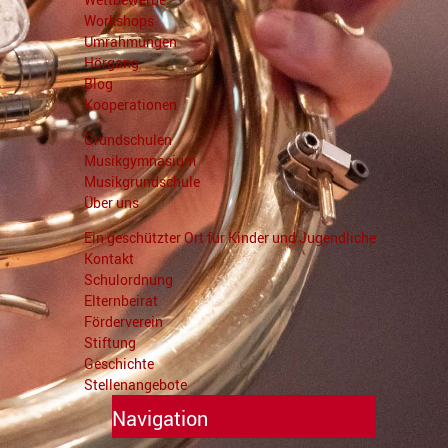
Workshops
Umrahmungen
Hörgang
Blog
Kooperationen
Grundschulen
Musikgymnasium
Musikgrundschule
Über uns
Ein geschützter Ort für Kinder und Jugendliche
Kontakt
Schulordnung
Elternbeirat
Förderverein
Stiftung
Geschichte
Stellenangebote
Navigation