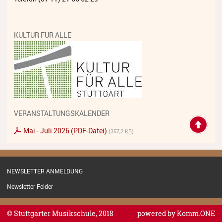
Streichinstrumente
Tasteninstrumente
KULTUR FÜR ALLE
Zupfinstrumente
Unsere Lehrkräfte
Standorte
Ensembles
VERANSTALTUNGSKALENDER
Talentförderung
Mai - Juli 2026 (PDF-Datei)
(357,2
KB
)
Gebühren
Ermäßigungen
NEWSLETTER ANMELDUNG
Newsletter Felder
Fördermöglichkeiten
Mietinstrumente
© Stuttgarter Musikschule, 2018
powered by
Komm.ONE