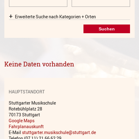
Gesang
Erweiterte Suche nach Kategorien + Orten
Instrumentenkarussell
Komposition
Musikproduktion, DJing und
Recording
Musiktheater - Stage
Keine Daten vorhanden
Coaching
Musiktheorie
Musiktherapie
HAUPTSTANDORT
MuM - Musikunterricht für
Stuttgarter Musikschule
Menschen mit Behinderung
Rotebühlplatz 28
70173 Stuttgart
RockPopJazz
Google Maps
Fahrplanauskunft
E-Mail
stuttgarter.musikschule@stuttgart.de
Schlaginstrumente
Telefon (07 11) 21 66 62 29