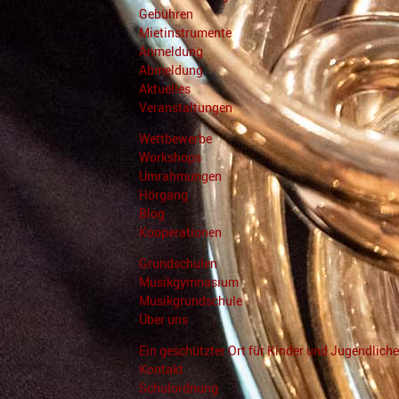
Gebühren
Mietinstrumente
Anmeldung
Abmeldung
Aktuelles
Veranstaltungen
Wettbewerbe
Workshops
Umrahmungen
Hörgang
Blog
Kooperationen
Grundschulen
Musikgymnasium
Musikgrundschule
Über uns
Ein geschützter Ort für Kinder und Jugendliche
Kontakt
Schulordnung