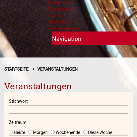
Elternbeirat
Förderverein
Stiftung
Geschichte
Stellenangebote
Navigation
Unterricht
Fächer A - Z
STARTSEITE
VERANSTALTUNGEN
Alte Musik
Veranstaltungen
Blasinstrumente
Stichwort
Dirigieren
Elementare Musikpädagogik
Zeitraum
Feldenkrais
Heute
Morgen
Wochenende
Diese Woche