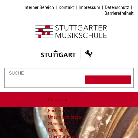
Interner Bereich
|
Kontakt
|
Impressum
|
Datenschutz
|
Barrierefreiheit
Unterricht
Fächer A - Z
Unsere Lehrkräfte
Standorte
Ensembles
Talentförderung