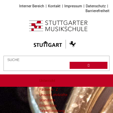
Interner Bereich
|
Kontakt
|
Impressum
|
Datenschutz
|
Barrierefreiheit
Unterricht
Fächer A - Z
Unsere Lehrkräfte
Standorte
Ensembles
Talentförderung