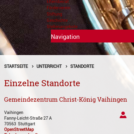
Elternbeirat
Förderverein
Stiftung
Geschichte
Stellenangebote
Navigation
Unterricht
Fächer A - Z
STARTSEITE
UNTERRICHT
STANDORTE
Alte Musik
Einzelne Standorte
Blasinstrumente
Gemeindezentrum Christ-König Vaihingen
Dirigieren
Vaihingen
Elementare Musikpädagogik
Fanny-Leicht-Straße 27 A
70563
Stuttgart
Feldenkrais
OpenStreetMap