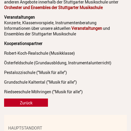
anderen Angebote innerhalb der Stuttgarter Musikschule unter
Streichinstrumente
Orchester und Ensembles der Stuttgarter Musikschule
Tasteninstrumente
Veranstaltungen
Konzerte, Klassenvorspiele, Instrumentenberatung
Zupfinstrumente
Informationen über unsere aktuellen
Veranstaltungen
und
Ensembles der Stuttgarter Musikschule
Unsere Lehrkräfte
Kooperationspartner
Standorte
Robert-Koch-Realschule (Musikklasse)
Österfeldschule (Grundausbldung, Instrumentalunterricht)
Ensembles
Pestalozzischule ("Musik für alle")
Talentförderung
Grundschule Kaltental ("Musik für alle")
Gebühren
Riedseeschule Möhringen ("Musik für alle")
Ermäßigungen
Zurück
Fördermöglichkeiten
Mietinstrumente
HAUPTSTANDORT