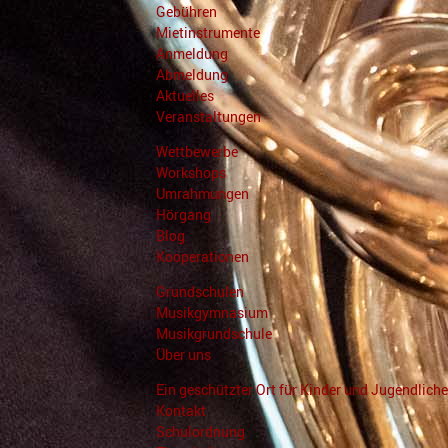
Gebühren
Mietinstrumente
Anmeldung
Abmeldung
Aktuelles
Veranstaltungen
Wettbewerbe
Workshops
Umrahmungen
Hörgang
Blog
Kooperationen
Grundschulen
Musikgymnasium
Musikgrundschule
Über uns
Ein geschützter Ort für Kinder und Jugendliche
Kontakt
Schulordnung