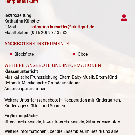
Fahrplanauskunft
Gesang
Instrumentenkarussell
Bezirksleitung
Katharina
Künstler
E-Mail
katharina.kuenstler@stuttgart.de
Komposition
Mobiltelefon
(0
15
20) 9
37
35
82
Musikproduktion, DJing und
ANGEBOTENE INSTRUMENTE
Recording
Blockflöte
Oboe
Musiktheater - Stage
Coaching
WEITERE ANGEBOTE UND INFORMATIONEN
Klassenunterricht
Musiktheorie
Musikalische Früherziehung, Eltern-Baby-Musik, Eltern-Kind-
Rythmik, Musikalische Grundausbildung
Musiktherapie
Ansprechpartnerinnen:
MuM - Musikunterricht für
Weitere Unterrichtsangebote in Kooperation mit Kindergärten,
Menschen mit Behinderung
Kindertagesstätten und Schulen
Ergänzungsfächer
RockPopJazz
Streicher-Ensemble, Blockflöten-Ensemble, Gitarrenensemble
Schlaginstrumente
Weitere Informationen über die Ensembles im Bezirk und alle