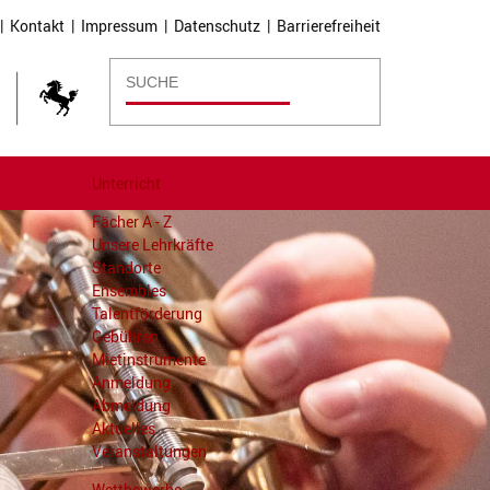
|
Kontakt
|
Impressum
|
Datenschutz
|
Barrierefreiheit
Unterricht
Fächer A - Z
Unsere Lehrkräfte
Standorte
Ensembles
Talentförderung
Gebühren
Mietinstrumente
Anmeldung
Abmeldung
Aktuelles
Veranstaltungen
Wettbewerbe