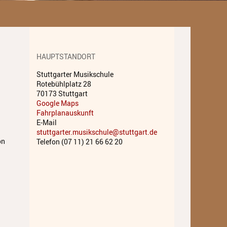
Unterricht
Fächer A - Z
Alte Musik
HAUPTSTANDORT
Stuttgarter Musikschule
Blasinstrumente
Rotebühlplatz 28
70173 Stuttgart
Dirigieren
Google Maps
Fahrplanauskunft
Elementare Musikpädagogik
E-Mail
stuttgarter.musikschule@stuttgart.de
Feldenkrais
on
Telefon (07 11) 21 66 62 20
Gesang
Instrumentenkarussell
Komposition
Musikproduktion, DJing und
Recording