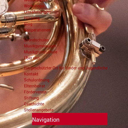
Workshops
Umrahmungen
Hörgang
Blog
Kooperationen
Grundschulen
Musikgymnasium
Musikgrundschule
Über uns
Ein geschützter Ort für Kinder und Jugendliche
Kontakt
Schulordnung
Elternbeirat
Förderverein
Stiftung
Geschichte
Stellenangebote
Navigation