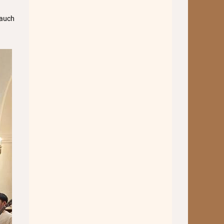
Standorte
 auch
Ensembles
Talentförderung
Gebühren
Ermäßigungen
Fördermöglichkeiten
Mietinstrumente
Anmeldung
Abmeldung
Aktuelles
Veranstaltungen