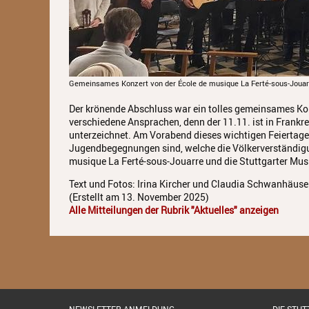
Gemeinsames Konzert von der École de musique La Ferté-sous-Jouarr
Der krönende Abschluss war ein tolles gemeinsames Konz
verschiedene Ansprachen, denn der 11.11. ist in Frankre
unterzeichnet. Am Vorabend dieses wichtigen Feiertages
Jugendbegegnungen sind, welche die Völkerverständigun
musique La Ferté-sous-Jouarre und die Stuttgarter Musi
Text und Fotos: Irina Kircher und Claudia Schwanhäuse
(Erstellt am 13. November 2025)
Alle Mitteilungen der Rubrik "Aktuelles" anzeigen
NEWSLETTER ANMELDUNG
DIE STU