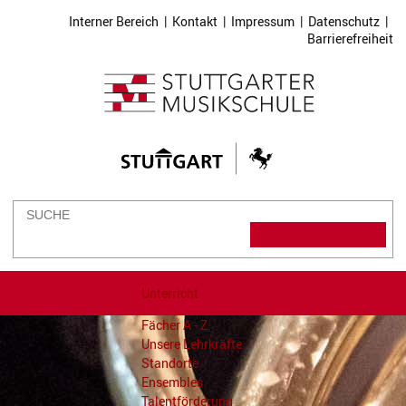
Interner Bereich
|
Kontakt
|
Impressum
|
Datenschutz
|
Barrierefreiheit
Unterricht
Fächer A - Z
Unsere Lehrkräfte
Standorte
Ensembles
Talentförderung