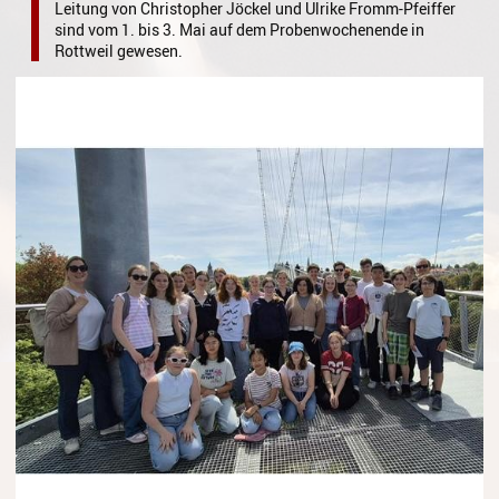
Leitung von Christopher Jöckel und Ulrike Fromm-Pfeiffer
Gesang
sind vom 1. bis 3. Mai auf dem Probenwochenende in
Rottweil gewesen.
Instrumentenkarussell
Komposition
Musikproduktion, DJing und
Recording
Musiktheater - Stage
Coaching
Musiktheorie
Musiktherapie
MuM - Musikunterricht für
Menschen mit Behinderung
RockPopJazz
Schlaginstrumente