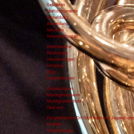
Gebühren
Mietinstrumente
Anmeldung
Abmeldung
Aktuelles
Veranstaltungen
Wettbewerbe
Workshops
Umrahmungen
Hörgang
Blog
Kooperationen
Grundschulen
Musikgymnasium
Musikgrundschule
Über uns
Ein geschützter Ort für Kinder und Jugendliche
Kontakt
Schulordnung