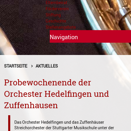
Elternbeirat
Förderverein
Stiftung
Geschichte
Stellenangebote
Navigation
Unterricht
Fächer A - Z
STARTSEITE
AKTUELLES
Alte Musik
Probewochenende der
Blasinstrumente
Orchester Hedelfingen und
Dirigieren
Zuffenhausen
Elementare Musikpädagogik
Das Orchester Hedelfingen und das Zuffenhäuser
Feldenkrais
Streichorchester der Stuttgarter Musikschule unter der