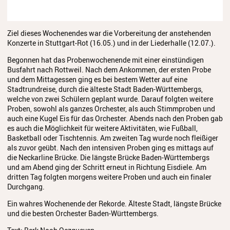
Streichinstrumente
Tasteninstrumente
Ziel dieses Wochenendes war die Vorbereitung der anstehenden
Konzerte in Stuttgart-Rot (16.05.) und in der Liederhalle (12.07.).
Zupfinstrumente
Begonnen hat das Probenwochenende mit einer einstündigen
Busfahrt nach Rottweil. Nach dem Ankommen, der ersten Probe
Unsere Lehrkräfte
und dem Mittagessen ging es bei bestem Wetter auf eine
Stadtrundreise, durch die älteste Stadt Baden-Württembergs,
Standorte
welche von zwei Schülern geplant wurde. Darauf folgten weitere
Proben, sowohl als ganzes Orchester, als auch Stimmproben und
Ensembles
auch eine Kugel Eis für das Orchester. Abends nach den Proben gab
es auch die Möglichkeit für weitere Aktivitäten, wie Fußball,
Talentförderung
Basketball oder Tischtennis. Am zweiten Tag wurde noch fleißiger
als zuvor geübt. Nach den intensiven Proben ging es mittags auf
Gebühren
die Neckarline Brücke. Die längste Brücke Baden-Württembergs
und am Abend ging der Schritt erneut in Richtung Eisdiele. Am
dritten Tag folgten morgens weitere Proben und auch ein finaler
Ermäßigungen
Durchgang.
Fördermöglichkeiten
Ein wahres Wochenende der Rekorde. Älteste Stadt, längste Brücke
und die besten Orchester Baden-Württembergs.
Mietinstrumente