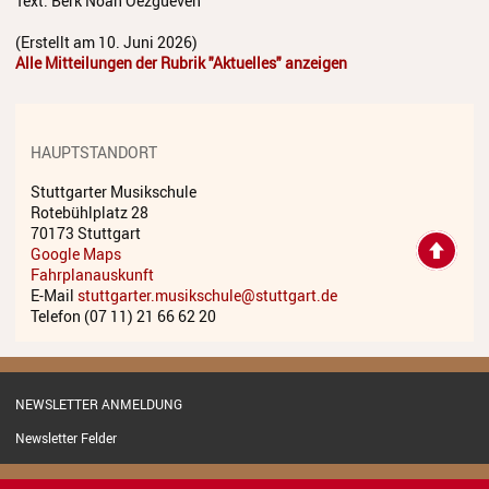
Text: Berk Noah Oezgueven
Anmeldung
(Erstellt am 10. Juni 2026)
Alle Mitteilungen der Rubrik "Aktuelles" anzeigen
Abmeldung
Aktuelles
HAUPTSTANDORT
Veranstaltungen
Stuttgarter Musikschule
Wettbewerbe
Rotebühlplatz 28
70173 Stuttgart
Workshops
Google Maps
Fahrplanauskunft
E-Mail
stuttgarter.musikschule@stuttgart.de
Musikproduktion 2026
Telefon (07 11) 21 66 62 20
Jazz Workshop 2026
Familien Orchester Projekt
NEWSLETTER ANMELDUNG
Jazz Workshop 2025
Newsletter Felder
Musikproduktion 2025