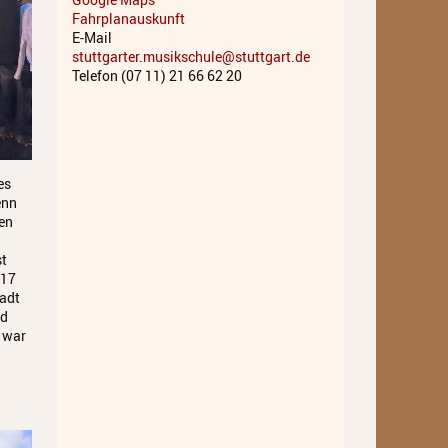
Fahrplanauskunft
Musiktheater - Stage
E-Mail
Coaching
stuttgarter.musikschule@stuttgart.de
Telefon (07 11) 21 66 62 20
Musiktheorie
Musiktherapie
MuM - Musikunterricht für
es
Menschen mit Behinderung
enn
ten
RockPopJazz
st
Schlaginstrumente
 17
adt
Streichinstrumente
nd
t war
Tasteninstrumente
Zupfinstrumente
Unsere Lehrkräfte