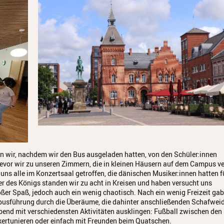
n wir, nachdem wir den Bus ausgeladen hatten, von den Schüler:innen
bevor wir zu unseren Zimmern, die in kleinen Häusern auf dem Campus ver
ns alle im Konzertsaal getroffen, die dänischen Musiker:innen hatten f
er des Königs standen wir zu acht in Kreisen und haben versucht uns
oßer Spaß, jedoch auch ein wenig chaotisch. Nach ein wenig Freizeit gab
usführung durch die Überäume, die dahinter anschließenden Schafwei
bend mit verschiedensten Aktivitäten ausklingen: Fußball zwischen den
kertunieren oder einfach mit Freunden beim Quatschen.