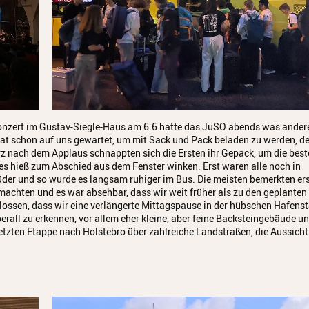
onzert im Gustav-Siegle-Haus am 6.6 hatte das JuSO abends was ander
hat schon auf uns gewartet, um mit Sack und Pack beladen zu werden, d
rz nach dem Applaus schnappten sich die Ersten ihr Gepäck, um die bes
 es hieß zum Abschied aus dem Fenster winken. Erst waren alle noch in
der und so wurde es langsam ruhiger im Bus. Die meisten bemerkten er
achten und es war absehbar, dass wir weit früher als zu den geplanten
sen, dass wir eine verlängerte Mittagspause in der hübschen Hafenst
berall zu erkennen, vor allem eher kleine, aber feine Backsteingebäude u
 letzten Etappe nach Holstebro über zahlreiche Landstraßen, die Aussich