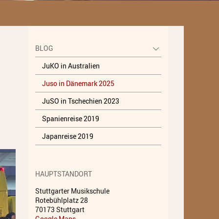
Unterricht
Fächer A - Z
BLOG
Alte Musik
JuKO in Australien
Blasinstrumente
Juso in Dänemark 2025
Dirigieren
JuSO in Tschechien 2023
Elementare Musikpädagogik
Spanienreise 2019
Feldenkrais
Japanreise 2019
Gesang
Instrumentenkarussell
HAUPTSTANDORT
Komposition
Stuttgarter Musikschule
Rotebühlplatz 28
Musikproduktion, DJing und
70173 Stuttgart
Recording
Google Maps