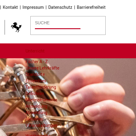
|
Kontakt
|
Impressum
|
Datenschutz
|
Barrierefreiheit
Unterricht
Fächer A - Z
Unsere Lehrkräfte
Standorte
Ensembles
Talentförderung
Gebühren
Mietinstrumente
Anmeldung
Abmeldung
Aktuelles
Veranstaltungen
Wettbewerbe