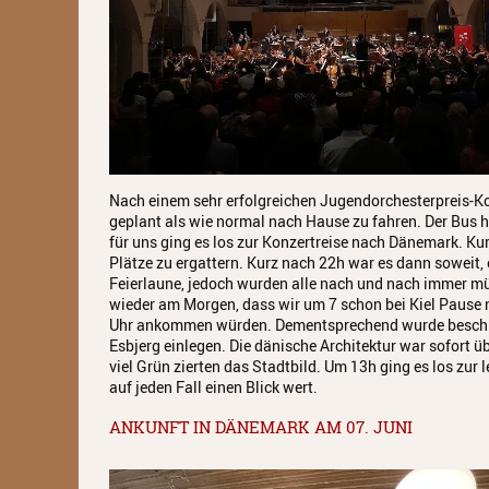
Nach einem sehr erfolgreichen Jugendorchesterpreis-K
geplant als wie normal nach Hause zu fahren. Der Bus 
für uns ging es los zur Konzertreise nach Dänemark. Ku
Plätze zu ergattern. Kurz nach 22h war es dann soweit,
Feierlaune, jedoch wurden alle nach und nach immer mü
wieder am Morgen, dass wir um 7 schon bei Kiel Pause m
Uhr ankommen würden. Dementsprechend wurde beschlos
Esbjerg einlegen. Die dänische Architektur war sofort ü
viel Grün zierten das Stadtbild. Um 13h ging es los zur
auf jeden Fall einen Blick wert.
ANKUNFT IN DÄNEMARK AM 07. JUNI