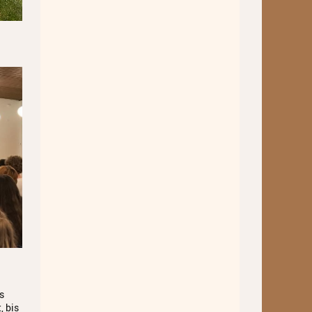
Kooperationen
Grundschulen
Musikgymnasium
Musikgrundschule
Über uns
Ein geschützter Ort für Kinder
und Jugendliche
Kontakt
Schulordnung
Elternbeirat
Förderverein
s
, bis