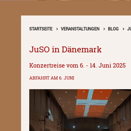
STARTSEITE
VERANSTALTUNGEN
BLOG
J
JuSO in Dänemark
Konzertreise vom 6. - 14. Juni 2025
ABFAHRT AM 6. JUNI