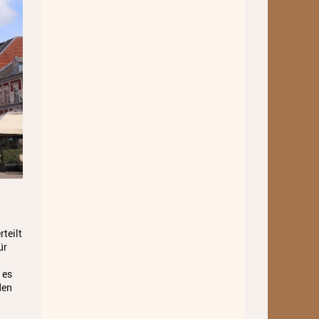
Standorte
Ensembles
Talentförderung
Gebühren
Ermäßigungen
Fördermöglichkeiten
Mietinstrumente
Anmeldung
teilt
ür
Abmeldung
 es
Aktuelles
den
Veranstaltungen