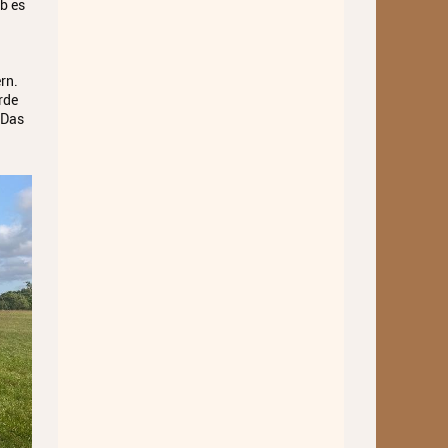
Barockorchester
b es
Blockflötenworkshop ERTA-
Kongress
rn.
rde
ETHNO
 Das
Umrahmungen
Hörgang
Blog
JuKO in Australien
Juso in Dänemark 2025
JuSO in Tschechien 2023
Spanienreise 2019
Japanreise 2019