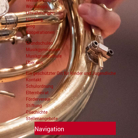
Workshops
Umrahmungen
Hörgang
Blog
Kooperationen
Grundschulen
Musikgymnasium
Musikgrundschule
Über uns
Ein geschützter Ort für Kinder und Jugendliche
Kontakt
Schulordnung
Elternbeirat
Förderverein
Stiftung
Geschichte
Stellenangebote
Navigation