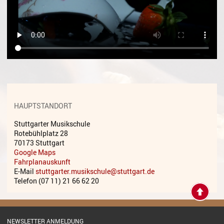
Gesang
Instrumentenkarussell
Komposition
Musikproduktion, DJing und
Recording
Musiktheater - Stage
Coaching
HAUPTSTANDORT
Stuttgarter Musikschule
Musiktheorie
Rotebühlplatz 28
70173 Stuttgart
Musiktherapie
Google Maps
Fahrplanauskunft
MuM - Musikunterricht für
E-Mail
stuttgarter.musikschule@stuttgart.de
Menschen mit Behinderung
Telefon (07 11) 21 66 62 20
RockPopJazz
Schlaginstrumente
NEWSLETTER ANMELDUNG