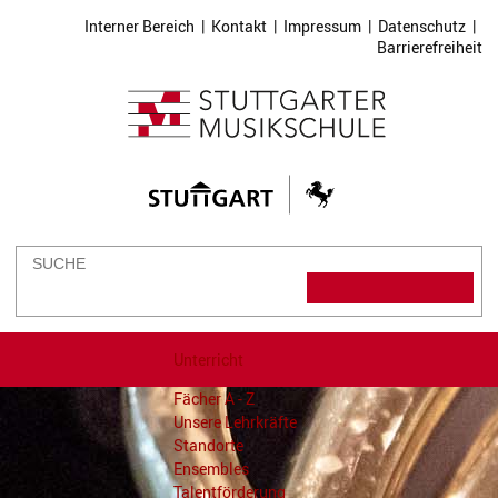
Interner Bereich
|
Kontakt
|
Impressum
|
Datenschutz
|
Barrierefreiheit
Unterricht
Fächer A - Z
Unsere Lehrkräfte
Standorte
Ensembles
Talentförderung