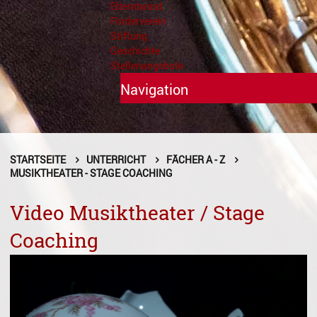
Elternbeirat
Förderverein
Stiftung
Geschichte
Stellenangebote
Navigation
Unterricht
Fächer A - Z
STARTSEITE
UNTERRICHT
FÄCHER A - Z
MUSIKTHEATER - STAGE COACHING
Alte Musik
Video Musiktheater / Stage
Blasinstrumente
Coaching
Dirigieren
Elementare Musikpädagogik
Feldenkrais