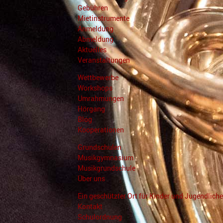
Gebühren
Mietinstrumente
Anmeldung
Abmeldung
Aktuelles
Veranstaltungen
Wettbewerbe
Workshops
Umrahmungen
Hörgang
Blog
Kooperationen
Grundschulen
Musikgymnasium
Musikgrundschule
Über uns
Ein geschützter Ort für Kinder und Jugendliche
Kontakt
Schulordnung